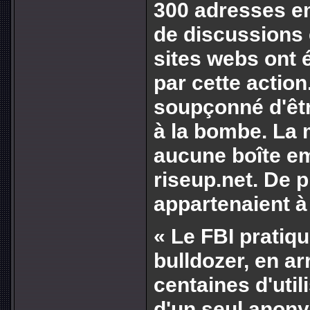
300 adresses ema
de discussions
sites webs ont 
par cette action
soupçonné d'êtr
à la bombe. La 
aucune boîte em
riseup.net. De 
appartenaient 
« Le FBI pratiq
bulldozer, en ar
centaines d'util
d'un seul anony