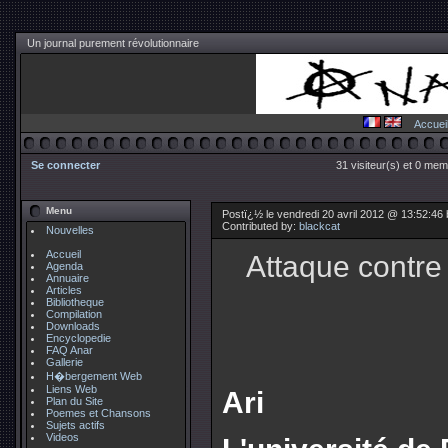
Un journal purement révolutionnaire
Accuei
Se connecter
31 visiteur(s) et 0 mem
Menu
Postï¿½ le vendredi 20 avril 2012 @ 13:52:46
Contributed by:
blackcat
Nouvelles
Accueil
Attaque contre
Agenda
Annuaire
Articles
Bibliotheque
Compilation
Downloads
Encyclopedie
FAQ Anar
Gallerie
H�bergement Web
Liens Web
Ari
Plan du Site
Poemes et Chansons
Sujets actifs
Videos