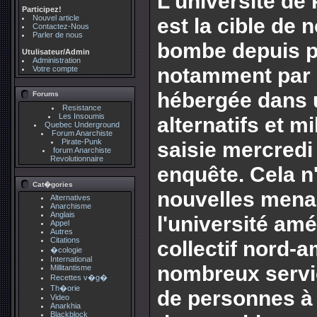
L'université de
Participez!
Nouvel article
est la cible de 
Contactez-Nous
Parler de nous
bombe depuis p
Utulisateur/Admin
Administration
notamment par 
Votre compte
hébergée dans 
Forums
Resistance
Les Insoumis
alternatifs et m
Quebec Underground
Forum Anarchiste
Pirate-Punk
saisie mercredi
forum Anarchiste
Revolutionnaire
enquête. Cela 
Cat�gories
nouvelles mena
Alternatives
Anarchisme
Anglais
l'université amé
Appel
Autres
Citations
collectif nord-a
�cologie
International
nombreux servic
Millitantisme
Recettes v�g�
Th�orie
de personnes à 
Video
Anarkhia
Blackblock