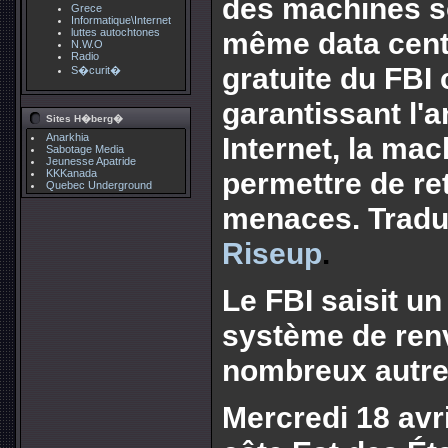
des machines s
Grece
Informatique\Internet
luttes autochtones
même data cente
N.W.O
Radio
gratuite du FBI
S�curit�
garantissant l
Sites H�berg�
Anarkhia
Internet, la ma
Sabotage Media
Jeunesse Apatride
permettre de ret
KKKanada
Quebec Underground
menaces. Tradu
Riseup
.
Le FBI saisit u
système de ren
nombreux autre
Mercredi 18 avril