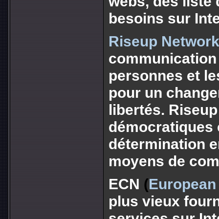
webs, des liste 
besoins sur Inte
Riseup Networ
communication e
personnes et les
pour un changem
libertés. Riseup
démocratiques e
détermination e
moyens de comm
ECN
(
European
plus vieux four
services sur In