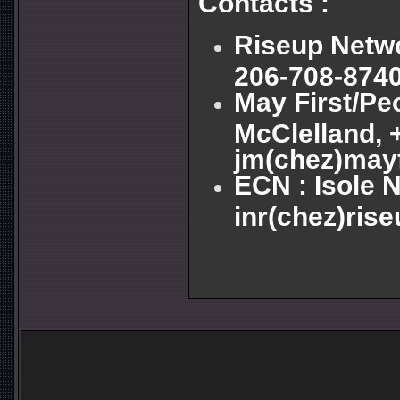
Contacts :
Riseup Netwo
206-708-8740
May First/Pe
McClelland, 
jm(chez)mayf
ECN : Isole N
inr(chez)rise