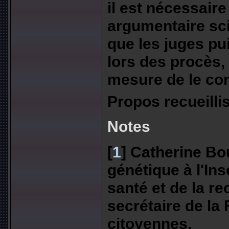
il est nécessair
argumentaire sci
que les juges p
lors des procès, 
mesure de le co
Propos recueill
Notes
[
1
]
Catherine Bo
génétique à l'Ins
santé et de la r
secrétaire de la
citoyennes.