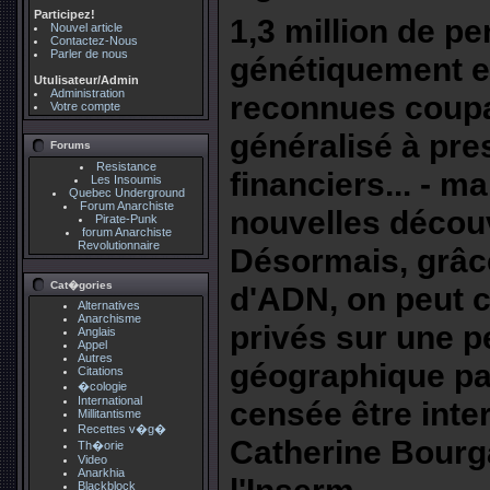
Participez!
1,3 million de p
Nouvel article
Contactez-Nous
Parler de nous
génétiquement en
Utulisateur/Admin
Administration
reconnues coupa
Votre compte
généralisé à pres
Forums
Resistance
financiers... - ma
Les Insoumis
Quebec Underground
Forum Anarchiste
nouvelles découv
Pirate-Punk
forum Anarchiste
Revolutionnaire
Désormais, grâc
Cat�gories
d'ADN, on peut c
Alternatives
Anarchisme
privés sur une p
Anglais
Appel
Autres
géographique par
Citations
�cologie
International
censée être inter
Millitantisme
Recettes v�g�
Catherine Bourg
Th�orie
Video
Anarkhia
Blackblock