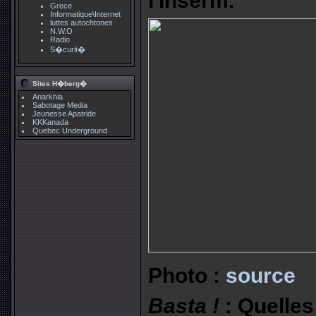
l'Inserm.
Grece
Informatique\Internet
luttes autochtones
N.W.O
Radio
S�curit�
Sites H�berg�
Anarkhia
Sabotage Media
Jeunesse Apatride
KKKanada
Quebec Underground
Photo :
source
Basta !
: Quelles