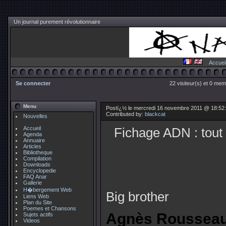
Un journal purement révolutionnaire
Accuei
Se connecter
22 visiteur(s) et 0 mem
Menu
Postï¿½ le mercredi 16 novembre 2011 @ 18:52
Contributed by:
blackcat
Nouvelles
Accueil
Fichage ADN : tout 
Agenda
Annuaire
Articles
Bibliotheque
Compilation
Downloads
Encyclopedie
FAQ Anar
Gallerie
H�bergement Web
Big brother
Liens Web
Plan du Site
Poemes et Chansons
Agnès Rousseau
Sujets actifs
Videos