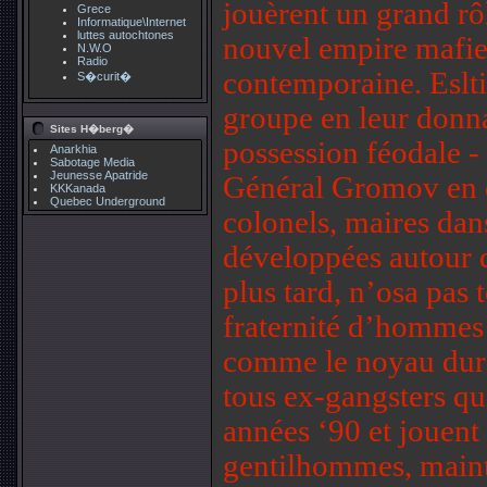
jouèrent un grand rô
Grece
Informatique\Internet
luttes autochtones
nouvel empire mafie
N.W.O
Radio
contemporaine. Eslt
S�curit�
groupe en leur donna
Sites H�berg�
possession féodale -
Anarkhia
Sabotage Media
Jeunesse Apatride
Général Gromov en d
KKKanada
Quebec Underground
colonels, maires dan
développées autour d
plus tard, n’osa pas 
fraternité d’hommes 
comme le noyau dur d
tous ex-gangsters qui
années ‘90 et jouent
gentilhommes, maint