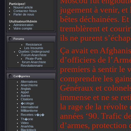
Moscou fut englouti
Participez!
jugement à venir, et 
Nouvel article
Contactez-Nous
Parler de nous
bêtes déchainées. Et 
Utulisateur/Admin
Administration
tremblèrent et courir
Votre compte
ils ne purent s’échap
Forums
Resistance
Ça avait en Afghanis
Les Insoumis
Quebec Underground
Forum Anarchiste
d’officiers de l’Arm
Pirate-Punk
forum Anarchiste
Revolutionnaire
premiers à sentir le
comprendre les gains
Cat�gories
Alternatives
Anarchisme
Généraux et colonels
Anglais
Appel
immense et ne se reti
Autres
Citations
�cologie
la rage de la révolte 
International
Millitantisme
années ‘90. Trafic 
Recettes v�g�
Th�orie
d’armes, protection 
Video
Anarkhia
Blackblock