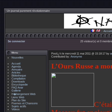
Un journal purement révolutionnaire
Accuei
Se connecter
25 visiteur(s) et 0 membre
Menu
Postï¿½ le mercredi 11 mai 2011 @ 15:18:17 by
a
Contributed by:
Anonyme
Nouvelles
Accueil
L’Ours Russe a mon
Agenda
Annuaire
Articles
Bibliotheque
Compilation
Downloads
Encyclopedie
FAQ Anar
Gallerie
H�bergement Web
Liens Web
Plan du Site
C’était
Poemes et Chansons
Sujets actifs
Videos