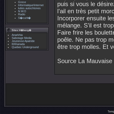
Grece
puis si vous le désir
Informatique\Internet
luttes autochtones
l’ail en très petit mo
N.W.O
Radio
Incorporer ensuite le
S�curit�
mélange. S’il est trop
Sites H�berg�
Faire frire les boulet
Anarkhia
poêle. Ne pas trop me
Sabotage Media
Jeunesse Apatride
KKKanada
être trop molles. Et v
Quebec Underground
Source La Mauvaise
Temp