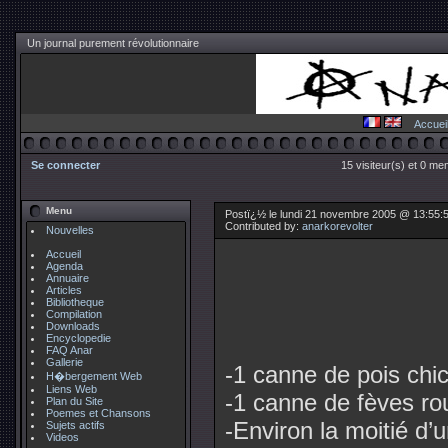
Un journal purement révolutionnaire
Accuei
Se connecter
15 visiteur(s) et 0 me
Menu
Postï¿½ le lundi 21 novembre 2005 @ 13:55:
Contributed by:
anarkorevolter
Nouvelles
Accueil
Agenda
Annuaire
Articles
Bibliotheque
Compilation
Downloads
Encyclopedie
FAQ Anar
Gallerie
-1 canne de pois chi
H�bergement Web
Liens Web
-1 canne de fèves r
Plan du Site
Poemes et Chansons
-Environ la moitié d’u
Sujets actifs
Videos