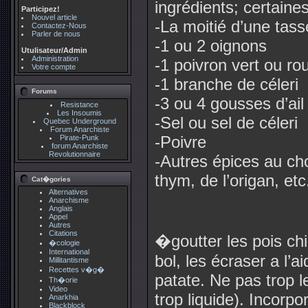
ingrédients; certain
Participez!
Nouvel article
-La moitié d’une tasse
Contactez-Nous
Parler de nous
-1 ou 2 oignons
Utulisateur/Admin
Administration
-1 poivron vert ou ro
Votre compte
-1 branche de céleri
Forums
-3 ou 4 gousses d’ail
Resistance
Les Insoumis
-Sel ou sel de céleri
Quebec Underground
Forum Anarchiste
-Poivre
Pirate-Punk
forum Anarchiste
Revolutionnaire
-Autres épices au cho
thym, de l’origan, etc
Cat�gories
Alternatives
Anarchisme
Anglais
Appel
Autres
Citations
�goutter les pois ch
�cologie
International
bol, les écraser a l’a
Millitantisme
Recettes v�g�
patate. Ne pas trop l
Th�orie
Video
trop liquide). Incorp
Anarkhia
Blackblock