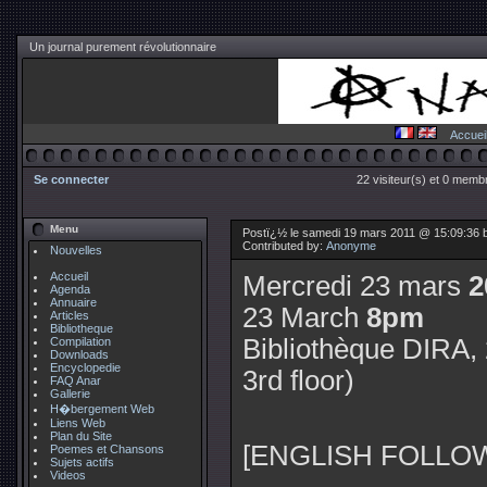
Un journal purement révolutionnaire
Accuei
Se connecter
22 visiteur(s) et 0 membr
Menu
Postï¿½ le samedi 19 mars 2011 @ 15:09:36
Contributed by:
Anonyme
Nouvelles
Accueil
Mercredi 23 mars
2
Agenda
Annuaire
23 March
8pm
Articles
Bibliotheque
Bibliothèque DIRA,
Compilation
Downloads
Encyclopedie
3rd floor)
FAQ Anar
Gallerie
H�bergement Web
Liens Web
Plan du Site
[ENGLISH FOLLO
Poemes et Chansons
Sujets actifs
Videos