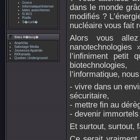
Grece
dans le monde grâ
Informatique\Internet
luttes autochtones
N.W.O
modifiés ? L’énergie
Radio
S�curit�
nucléaire vous fait 
Alors vous alle
Sites H�berg�
Anarkhia
nanotechnologies 
Sabotage Media
Jeunesse Apatride
l’infiniment petit
KKKanada
Quebec Underground
biotechnologie
l’informatique, nous 
- vivre dans un envi
sécuritaire,
- mettre fin au dérè
- devenir immortels
Et surtout, surtout, 
Ce serait vraiment 