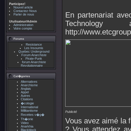
Participez!
Nouvel article
Contactez-Nous
En partenariat ave
Parler de nous
Technology 
Utulisateur/Admin
Administration
Votre compte
http://www.etcgroup.
Forums
Resistance
Les Insoumis
Quebec Underground
Forum Anarchiste
Pirate-Punk
forum Anarchiste
Revolutionnaire
Cat�gories
Alternatives
Anarchisme
Anglais
Appel
Autres
Citations
�cologie
International
Millitantisme
Publicité
Recettes v�g�
Vous avez aimé la fi
Th�orie
Video
Anarkhia
? Vous attendez av
Blackblock