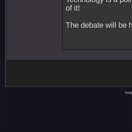
of it!
The debate will be 
Temp