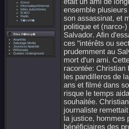
était un ami de long
Grece
Informatique\Internet
ensemble plusieurs f
luttes autochtones
N.W.O
son assassinat, et 
Radio
S�curit�
politique et (narco
Salvador. Afin d'es
Sites H�berg�
Anarkhia
ces "intérêts ou se
Sabotage Media
Jeunesse Apatride
prudemment au Salva
KKKanada
Quebec Underground
mort d'un ami. Cette
racontée: Christian
les pandilleros de l
ans et filmé dans s
risque le temps aida
souhaitée. Christian
journaliste remettai
la justice, hommes p
bénéficiaires des pr