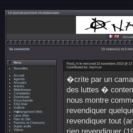
Un journal purement révolutionnaire
Accuei
Se connecter
23 visiteur(s) et 0 me
Menu
Postï¿½ le mercredi 10 novembre 2010 @ 17
Contributed by:
blackcat
Nouvelles
Accueil
�crite par un cama
Agenda
Annuaire
Articles
des luttes � conten
Bibliotheque
Compilation
Downloads
nous montre comme
Encyclopedie
FAQ Anar
Gallerie
revendiquer quelq
H�bergement Web
Liens Web
revendiquer tout 
Plan du Site
Poemes et Chansons
Sujets actifs
rien revendiquer (
Videos