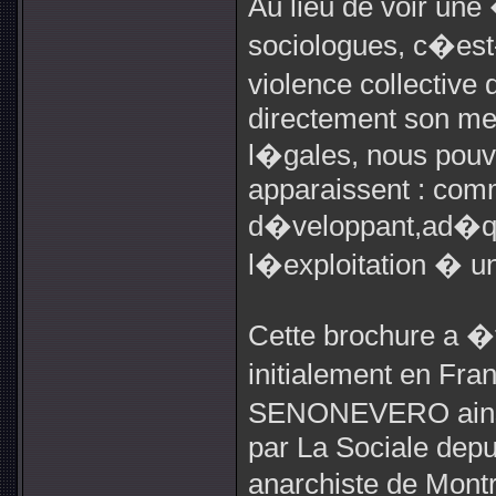
Au lieu de voir un
sociologues, c�est
violence collective
directement son me
l�gales, nous pouvo
apparaissent : com
d�veloppant,ad�qu
l�exploitation � 
Cette brochure a �
initialement en Fra
SENONEVERO ainsi 
par La Sociale depui
anarchiste de Mont