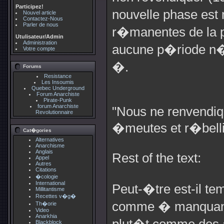
Participez!
nouvelle phase est
Nouvel article
Contactez-Nous
Parler de nous
r�manentes de la 
Utulisateur/Admin
Administration
aucune p�riode n
Votre compte
�.
Forums
Resistance
Les Insoumis
Quebec Underground
Forum Anarchiste
Pirate-Punk
forum Anarchiste
"Nous ne renvendiq
Revolutionnaire
�meutes et r�bell
Cat�gories
Alternatives
Anarchisme
Anglais
Rest of the text:
Appel
Autres
Citations
�cologie
International
Peut-�tre est-il te
Millitantisme
Recettes v�g�
comme � manquant
Th�orie
Video
Anarkhia
Blackblock