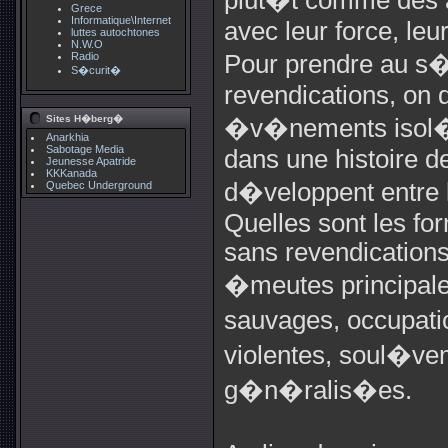
plut�t comme des 
Grece
Informatique\Internet
avec leur force, leu
luttes autochtones
N.W.O
Radio
Pour prendre au s�r
S�curit�
revendications, on
Sites H�berg�
�v�nements isol�
Anarkhia
Sabotage Media
dans une histoire d
Jeunesse Apatride
KKKanada
d�veloppent entre l
Quebec Underground
Quelles sont les for
sans revendication
�meutes principal
sauvages, occupati
violentes, soul�vem
g�n�ralis�es.