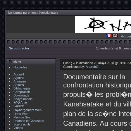
Un journal purement révolutionnaire
Accuei
Se connecter
16 visiteur(s) et 0 membr
Menu
Postï¿½ le dimanche 29 ao�t 2010 @ 01:41:3
Contributed by:
AnarchOi
Nouvelles
Accueil
Documentaire sur la
Agenda
Annuaire
confrontation historiq
Articles
Bibliotheque
Compilation
propuls� les probl�
Downloads
Encyclopedie
Kanehsatake et du vi
FAQ Anar
Gallerie
H�bergement Web
plan de la sc�ne inte
Liens Web
Plan du Site
Poemes et Chansons
Canadiens. Au cours 
Sujets actifs
Videos