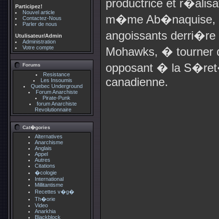
productrice et r�alisa
Participez!
Nouvel article
m�me Ab�naquise, a 
Contactez-Nous
Parler de nous
angoissants derri�re 
Utulisateur/Admin
Administration
Votre compte
Mohawks, � tourner d
opposant � la S�re
Forums
Resistance
canadienne.
Les Insoumis
Quebec Underground
Forum Anarchiste
Pirate-Punk
forum Anarchiste
Revolutionnaire
Cat�gories
Alternatives
Anarchisme
Anglais
Appel
Autres
Citations
�cologie
International
Millitantisme
Recettes v�g�
Th�orie
Video
Anarkhia
Blackblock