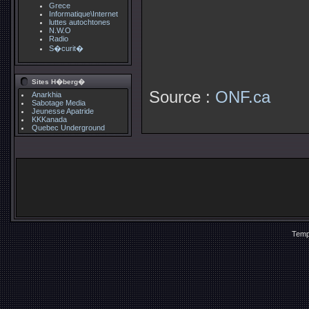
Grece
Informatique\Internet
luttes autochtones
N.W.O
Radio
S�curit�
Sites H�berg�
Source :
ONF.ca
Anarkhia
Sabotage Media
Jeunesse Apatride
KKKanada
Quebec Underground
Temp