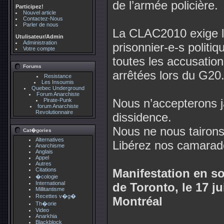
de l’armée policière.
Participez!
Nouvel article
Contactez-Nous
Parler de nous
La CLAC2010 exige la
Utulisateur/Admin
Administration
prisonnier-e-s politi
Votre compte
toutes les accusatio
Forums
arrêtées lors du G20
Resistance
Les Insoumis
Quebec Underground
Forum Anarchiste
Nous n’accepterons ja
Pirate-Punk
forum Anarchiste
Revolutionnaire
dissidence.
Nous ne nous tairons 
Cat�gories
Alternatives
Libérez nos camarad
Anarchisme
Anglais
Appel
Autres
Citations
Manifestation en so
�cologie
International
de Toronto, le 17 ju
Millitantisme
Recettes v�g�
Montréal
Th�orie
Video
Anarkhia
Blackblock