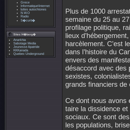
Grece
Informatique\Internet
Plus de 1000 arrestat
luttes autochtones
N.W.O
Radio
semaine du 25 au 27 
S�curit�
profilage politique, 
lieux d’hébergement, v
Sites H�berg�
Anarkhia
harcèlement. C’est l
Sabotage Media
Jeunesse Apatride
dans l’histoire du Ca
KKKanada
Quebec Underground
envers des manifestan
désaccord avec des po
sexistes, colonialist
grands financiers de
Ce dont nous avons ét
taire la dissidence e
sociaux. Ce sont des
les populations, bris