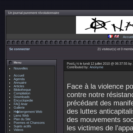
Un journal purement révolutionnaire
Accuei
Se connecter
21 visiteur(s) et 0 membr
Menu
Postï¿½ le lundi 12 juillet 2010 @ 06:37:55 by
Contributed by:
Anonyme
Nouvelles
Accueil
Agenda
Annuaire
Face à la violence po
Articles
Bibliotheque
contre notre résistan
Compilation
Downloads
Encyclopedie
précédant des manife
FAQ Anar
Gallerie
des luttes anticapita
H�bergement Web
Liens Web
des mouvements socia
Plan du Site
Poemes et Chansons
les victimes de l’app
Sujets actifs
Videos