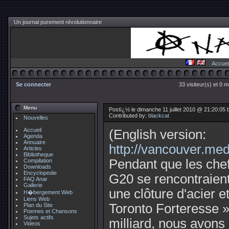
Un journal purement révolutionnaire
Accuei
Se connecter
33 visiteur(s) et 0 
Menu
Postï¿½ le dimanche 11 juillet 2010 @ 21:20:05
Contributed by:
blackcat
Nouvelles
Accueil
(English version:
Agenda
Annuaire
http://vancouver.me
Articles
Bibliotheque
Pendant que les chef
Compilation
Downloads
Encyclopedie
G20 se rencontraient
FAQ Anar
Gallerie
une clôture d'acier e
H�bergement Web
Liens Web
Toronto Forteresse »
Plan du Site
Poemes et Chansons
Sujets actifs
milliard, nous avons
Videos