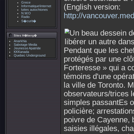
Grece
(English version:
Informatique\Internet
luttes autochtones
N.W.O
http://vancouver.me
Radio
S�curit�
Sites H�berg�
Anarkhia
Sabotage Media
Pendant que les chef
Jeunesse Apatride
KKKanada
Quebec Underground
protégés par une clôt
Forteresse » qui a c
témoins d'une opérat
la ville de Toronto. 
observateurs/trices 
simples passantEs on
policière; arrestatio
poivre de Cayenne, b
saisies illégales, ch