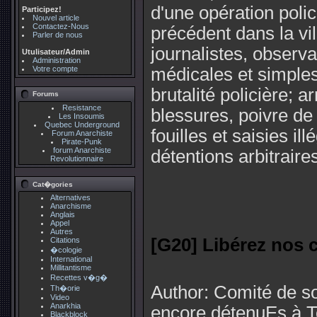
d'une opération poli
Participez!
Nouvel article
Contactez-Nous
précédent dans la vi
Parler de nous
journalistes, observa
Utulisateur/Admin
Administration
Votre compte
médicales et simples
brutalité policière; 
Forums
Resistance
blessures, poivre de
Les Insoumis
Quebec Underground
fouilles et saisies il
Forum Anarchiste
Pirate-Punk
forum Anarchiste
détentions arbitraire
Revolutionnaire
Cat�gories
Alternatives
Anarchisme
Anglais
Appel
Autres
[G20] Libérez nos 
Citations
�cologie
International
Millitantisme
Recettes v�g�
Author: Comité de so
Th�orie
Video
Anarkhia
encore détenuEs à To
Blackblock