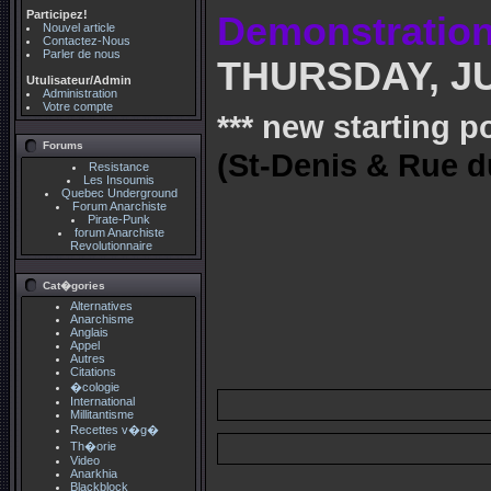
Participez!
Demonstration 
Nouvel article
Contactez-Nous
Parler de nous
THURSDAY, JU
Utulisateur/Admin
Administration
Votre compte
*** new starting p
Forums
(St-Denis & Rue d
Resistance
Les Insoumis
Quebec Underground
Forum Anarchiste
Pirate-Punk
forum Anarchiste
Revolutionnaire
Cat�gories
Alternatives
Anarchisme
Anglais
Appel
Autres
Citations
�cologie
International
Millitantisme
Recettes v�g�
Th�orie
Video
Anarkhia
Blackblock