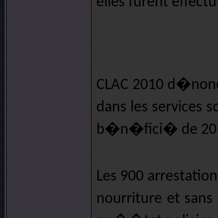
elles furent effect
CLAC 2010 d�nonc
dans les services s
b�n�fici� de 20 00
Les 900 arrestatio
nourriture et san