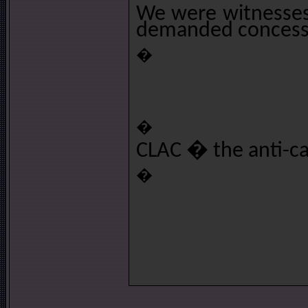
We were witnesses 
demanded concessi
�
�
CLAC � the anti-cap
�