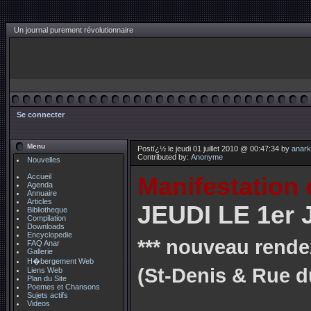
Un journal purement révolutionnaire
Se connecter
Menu
Postï¿½ le jeudi 01 juillet 2010 @ 00:47:34 by
anark
Contributed by:
Anonyme
Nouvelles
Accueil
Manifestation 
Agenda
Annuaire
Articles
JEUDI LE 1er 
Bibliotheque
Compilation
Downloads
Encyclopedie
*** nouveau rend
FAQ Anar
Gallerie
H�bergement Web
(St-Denis & Rue d
Liens Web
Plan du Site
Poemes et Chansons
Sujets actifs
Videos