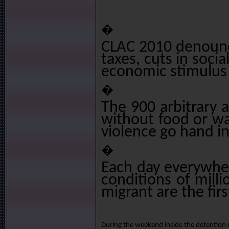
�
CLAC 2010 denounce
taxes, cuts in soci
economic stimulus
�
The 900 arbitrary 
without food or wa
violence go hand i
�
Each day everywher
conditions of mill
migrant are the fir
During 
the weekend inside the detentio