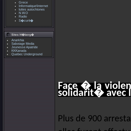
Grece
Informatique\Internet
luttes autochtones
N.W.O
Radio
S�curit�
Sites H�berg�
Anarkhia
Sabotage Media
Jeunesse Apatride
KKKanada
Quebec Underground
Face � la viole
solidarit� avec
Plus de 900 arrest