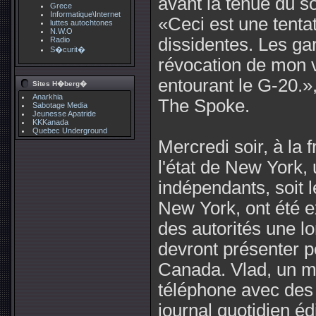
avant la tenue du s
Grece
Informatique\Internet
«Ceci est une tentati
luttes autochtones
N.W.O
dissidentes. Les ga
Radio
S�curit�
révocation de mon vi
entourant le G-20.»
Sites H�berg�
Anarkhia
The Spoke.
Sabotage Media
Jeunesse Apatride
KKKanada
Quebec Underground
Mercredi soir, à la 
l'état de New York,
indépendants, soit l
New York, ont été ex
des autorités une l
devront présenter p
Canada. Vlad, un me
téléphone avec des 
journal quotidien é