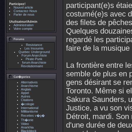
participant(e)s éta
Participez!
Nouvel article
Contactez-Nous
costumé(e)s avec de
Parler de nous
des filets de pêches 
Utulisateur/Admin
Administration
Votre compte
Quelques douzaines
regardé les particip
Forums
Resistance
faire de la musique 
Les Insoumis
Quebec Underground
Forum Anarchiste
Pirate-Punk
forum Anarchiste
La frontière entre l
Revolutionnaire
semble de plus en pl
Cat�gories
gens désirant se r
Alternatives
Anarchisme
Toronto. Même si el
Anglais
Appel
Autres
Sakura Saunders, u
Citations
�cologie
Justice, a vu son vi
International
Millitantisme
Détroit, mardi. Son
Recettes v�g�
Th�orie
d'une durée de deux 
Video
Anarkhia
Blackblock