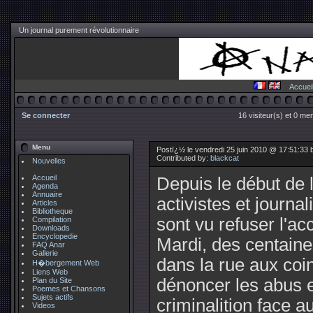
Un journal purement révolutionnaire
Accuei
Se connecter
16 visiteur(s) et 0 me
Menu
Postï¿½ le vendredi 25 juin 2010 @ 17:51:33
Contributed by:
blackcat
Nouvelles
Accueil
Depuis le début de 
Agenda
Annuaire
activistes et journa
Articles
Bibliotheque
sont vu refuser l'a
Compilation
Downloads
Encyclopedie
Mardi, des centaine
FAQ Anar
Gallerie
dans la rue aux co
H�bergement Web
Liens Web
dénoncer les abus e
Plan du Site
Poemes et Chansons
Sujets actifs
criminalition face a
Videos