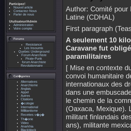
Participez!
Author: Comité pour
Nouvel article
Contactez-Nous
Parler de nous
Latine (CDHAL)
Utulisateur/Admin
Administration
First paragraph (Teas
Votre compte
A seulement 10 kil
Forums
Resistance
Caravane fut obligé
Les Insoumis
Quebec Underground
paramilitaires
Forum Anarchiste
Pirate-Punk
forum Anarchiste
Revolutionnaire
[ Mise en contexte du
convoi humanitaire de
Cat�gories
Alternatives
internationaux des dr
Anarchisme
Anglais
dans une embuscade p
Appel
Autres
le chemin de la com
Citations
�cologie
(Oaxaca, Mexique). L'
International
Millitantisme
Recettes v�g�
militant finlandais d
Th�orie
Video
ans), militante mexi
Anarkhia
Blackblock