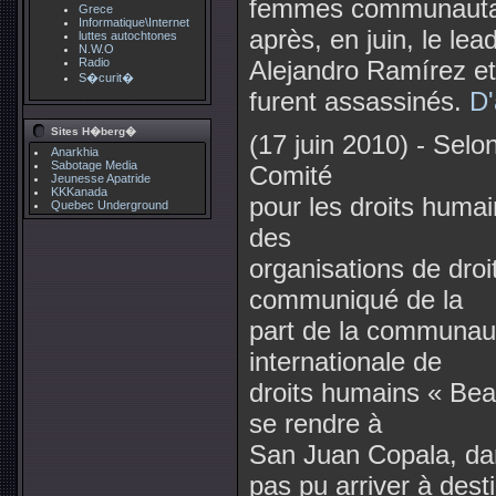
femmes communautair
Grece
Informatique\Internet
après, en juin, le l
luttes autochtones
N.W.O
Radio
Alejandro Ramírez et 
S�curit�
furent assassinés.
D'
Sites H�berg�
(17 juin 2010) - Selo
Anarkhia
Sabotage Media
Comité
Jeunesse Apatride
KKKanada
pour les droits huma
Quebec Underground
des
organisations de dro
communiqué de la
part de la communaut
internationale de
droits humains « Beat
se rendre à
San Juan Copala, da
pas pu arriver à desti