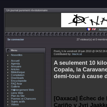
Un journal purement révolutionnaire
Accuei
Se connecter
27 visiteur(s) et 0 membre
Menu
Postï¿½ le vendredi 18 juin 2010 @ 04:52:26
Contributed by:
blackcat
Nouvelles
Accueil
A seulement 10 kil
Agenda
Annuaire
Copala, la Caravane
Articles
Bibliotheque
demi-tour à cause d
Compilation
Downloads
Encyclopedie
FAQ Anar
Gallerie
H�bergement Web
Liens Web
Plan du Site
[Oaxaca] Échec de l
Poemes et Chansons
Sujets actifs
Cariño y Jyri Jaakk
Videos