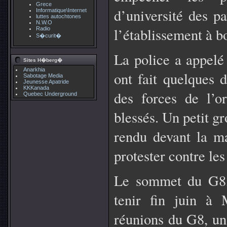
Grece
d’université des p
Informatique\Internet
luttes autochtones
N.W.O
l’établissement à b
Radio
S�curit�
La police a appelé 
Sites H�berg�
Anarkhia
ont fait quelques d
Sabotage Media
Jeunesse Apatride
KKKanada
des forces de l’
Quebec Underground
blessés. Un petit g
rendu devant la m
protester contre les
Le sommet du G8, 
tenir fin juin à
réunions du G8, un 