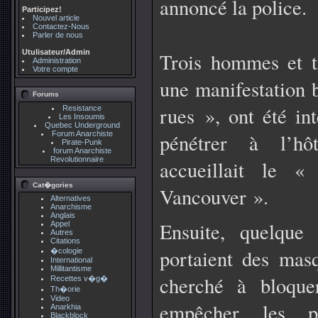
annoncé la police.
Participez!
Nouvel article
Contactez-Nous
Parler de nous
Utulisateur/Admin
Trois hommes et tr
Administration
Votre compte
une manifestation 
Forums
rues », ont été in
Resistance
Les Insoumis
Quebec Underground
Forum Anarchiste
pénétrer à l’hô
Pirate-Punk
forum Anarchiste
Revolutionnaire
accueillait le 
Cat�gories
Vancouver ».
Alternatives
Anarchisme
Anglais
Ensuite, quelque 
Appel
Autres
Citations
portaient des masq
�cologie
International
Millitantisme
cherché à bloque
Recettes v�g�
Th�orie
Video
empêcher les pa
Anarkhia
Blackblock