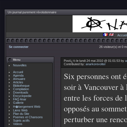
Un journal purement révolutionnaire
Accuei
Se connecter
26 visiteur(s) et 0 
Menu
Postï¿½ le lundi 24 mai 2010 @ 01:01:53 by
a
Contributed by:
anarkorevolter
Nouvelles
Accueil
Six personnes ont é
Agenda
Annuaire
Articles
soir à Vancouver à 
Bibliotheque
Compilation
Downloads
entre les forces de 
Encyclopedie
FAQ Anar
Gallerie
opposés au sommet 
H�bergement Web
Liens Web
Plan du Site
perturber une renco
Poemes et Chansons
Sujets actifs
Videos