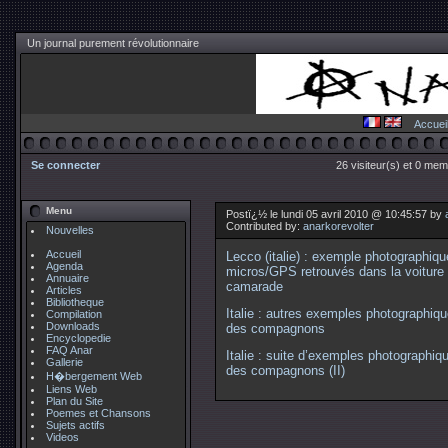
Un journal purement révolutionnaire
Accuei
Se connecter
26 visiteur(s) et 0 mem
Menu
Postï¿½ le lundi 05 avril 2010 @ 10:45:57 by
Contributed by:
anarkorevolter
Nouvelles
Accueil
Lecco (italie) : exemple photographiqu
Agenda
micros/GPS retrouvés dans la voiture 
Annuaire
camarade
Articles
Bibliotheque
Italie : autres exemples photographiq
Compilation
Downloads
des compagnons
Encyclopedie
FAQ Anar
Italie : suite d’exemples photographi
Gallerie
des compagnons (II)
H�bergement Web
Liens Web
Plan du Site
Poemes et Chansons
Sujets actifs
Videos