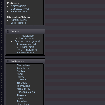
Participez!
Nouvel article
Contactez-Nous
Parler de nous
Utulisateur/Admin
Administration
Votre compte
Forums
Resistance
Les Insoumis
Quebec Underground
Forum Anarchiste
Pirate-Punk
forum Anarchiste
Revolutionnaire
Cat�gories
Alternatives
Anarchisme
Anglais
Appel
Autres
Citations
�cologie
International
Millitantisme
Recettes v�g�
Th�orie
Video
Anarkhia
Blackblock