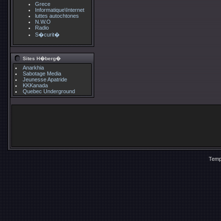
Grece
Informatique\Internet
luttes autochtones
N.W.O
Radio
S�curit�
Sites H�berg�
Anarkhia
Sabotage Media
Jeunesse Apatride
KKKanada
Quebec Underground
Temp