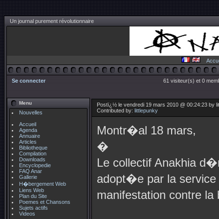
Un journal purement révolutionnaire
Accue
Se connecter
61 visiteur(s) et 0 memb
Menu
Postï¿½ le vendredi 19 mars 2010 @ 00:24:23 by li
Contributed by:
littlepunky
Nouvelles
Accueil
Montr�al 18 mars,
Agenda
Annuaire
Articles
�
Bibliotheque
Compilation
Le collectif Anakhia d�
Downloads
Encyclopedie
FAQ Anar
adopt�e par la service 
Gallerie
H�bergement Web
Liens Web
manifestation contre la
Plan du Site
Poemes et Chansons
Sujets actifs
Videos