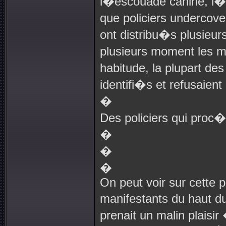
l�escouade canine, l�a
que policiers undercove
ont distribu�s plusieu
plusieurs moment les m
habitude, la plupart d
identifi�s et refusaient 
�
Des policiers qui proc�
�
�
�
On peut voir sur cette ph
manifestants du haut du
prenait un malin plaisi