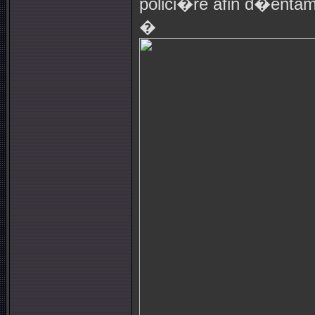
polici�re afin d�enta
�