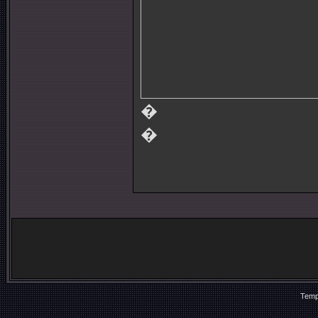
�
�
Temp