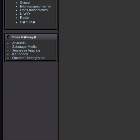
Grece
Informatique\Internet
luttes autochtones
N.W.O
Radio
S�curit�
Sites H�berg�
Anarkhia
Sabotage Media
Jeunesse Apatride
KKKanada
Quebec Underground