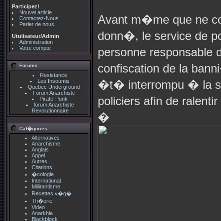
Participez!
Nouvel article
Avant m�me que ne co
Contactez-Nous
Parler de nous
donn�, le service de p
Utulisateur/Admin
Administration
Votre compte
personne responsable 
confiscation de la ban
Forums
Resistance
Les Insoumis
�t� interrompu � la s
Quebec Underground
Forum Anarchiste
policiers afin de ralent
Pirate-Punk
forum Anarchiste
Revolutionnaire
�
Cat�gories
Alternatives
Anarchisme
Anglais
Appel
Autres
Citations
�cologie
International
Millitantisme
Recettes v�g�
Th�orie
Video
Anarkhia
Blackblock