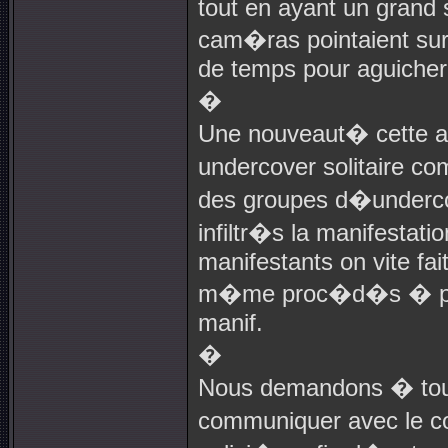
tout en ayant un grand 
cam�ras pointaient sur l
de temps pour aguicher 
�
Une nouveaut� cette a
undercover solitaire c
des groupes d�underco
infiltr�s la manifestati
manifestants on vite fait
m�me proc�d�s � plusi
manif.
�
Nous demandons � tou
communiquer avec le co