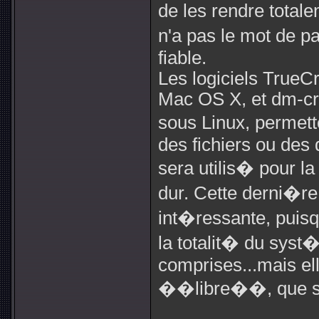
de les rendre tota
n'a pas le mot de p
fiable.
Les logiciels TrueC
Mac OS X, et dm-cr
sous Linux, permett
des fichiers ou des 
sera utilis� pour la
dur. Cette derni�re 
int�ressante, puisq
la totalit� du syst�
comprises...mais ell
��libre��, que so