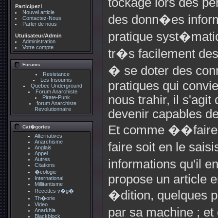
tockage lors des per
Participez!
Nouvel article
des donn�es inform
Contactez-Nous
Parler de nous
pratique syst�matiq
Utulisateur/Admin
Administration
Votre compte
tr�s facilement de
Forums
� se doter des conn
Resistance
Les Insoumis
pratiques qui convie
Quebec Underground
Forum Anarchiste
nous trahir, il s'agi
Pirate-Punk
forum Anarchiste
Revolutionnaire
devenir capables de 
Et comme ��faire 
Cat�gories
Alternatives
Anarchisme
faire soit en le sais
Anglais
Appel
Autres
informations qu'il 
Citations
�cologie
propose un article 
International
Millitantisme
Recettes v�g�
�dition, quelques pi
Th�orie
Video
par sa machine ; e
Anarkhia
Blackblock