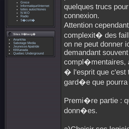
Grece
quelques trucs pour
Informatique\Internet
luttes autochtones
N.W.O
connexion.
Radio
S�curit�
Attention cependant 
complexit� des fai
Sites H�berg�
Anarkhia
on ne peut donner i
Sabotage Media
Jeunesse Apatride
KKKanada
demandant souvent
Quebec Underground
compl�mentaires, af
� l'esprit que c'est
gard�e que pourra s
Premi�re partie : q
donn�es.