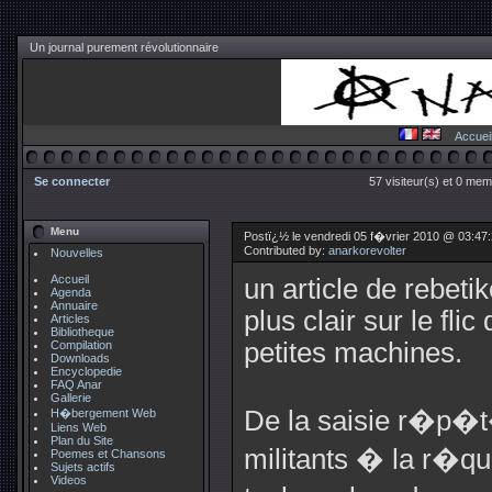
Un journal purement révolutionnaire
Accuei
Se connecter
57 visiteur(s) et 0 mem
Menu
Postï¿½ le vendredi 05 f�vrier 2010 @ 03:47
Contributed by:
anarkorevolter
Nouvelles
Accueil
un article de rebeti
Agenda
Annuaire
plus clair sur le flic
Articles
Bibliotheque
petites machines.
Compilation
Downloads
Encyclopedie
FAQ Anar
Gallerie
De la saisie r�p�t
H�bergement Web
Liens Web
Plan du Site
militants � la r�qui
Poemes et Chansons
Sujets actifs
Videos