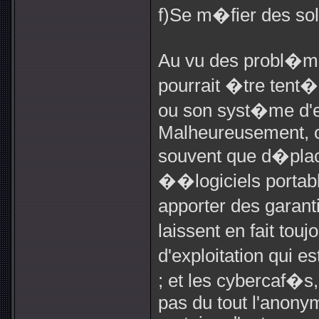
f)Se m�fier des sol
Au vu des probl�me
pourrait �tre tent� 
ou son syst�me d'ex
Malheureusement, cet
souvent que d�place
��logiciels porta
apporter des gara
laissent en fait to
d'exploitation qui es
; et les cybercaf�s
pas du tout l'anony