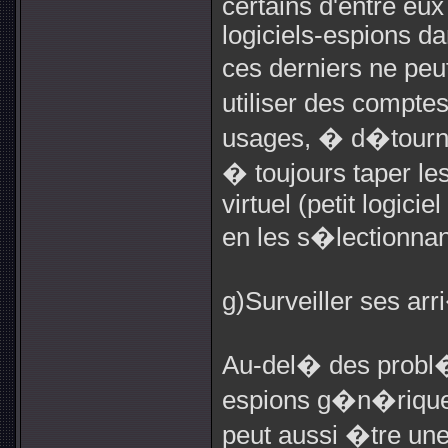
certains d'entre eux
logiciels-espions d
ces derniers ne pe
utiliser des compt
usages, � d�tourne
� toujours taper le
virtuel (petit logicie
en les s�lectionnan
g)Surveiller ses ar
Au-del� des probl�
espions g�n�riques,
peut aussi �tre une