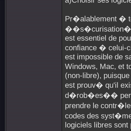
a)Choisir ses logic
Pr�alablement � to
��s�curisation�� 
est essentiel de po
confiance � celui-ci, 
est impossible de s
Windows, Mac, et tou
(non-libre), puisque 
est prouv� qu'il e
d�rob�es�� permet
prendre le contr�le
codes des syst�mes 
logiciels libres sont