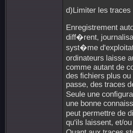
d)Limiter les traces
Enregistrement aut
diff�rent, journali
syst�me d'exploitat
ordinateurs laisse a
comme autant de co
des fichiers plus o
passe, des traces de
Seule une configurat
une bonne connaiss
peut permettre de d
qu'ils laissent, et/o
Quant aux traces s