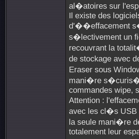
al�atoires sur l'esp
Il existe des logici
d'��effacement s�
s�lectivement un fic
recouvrant la totali
de stockage avec d
Eraser sous Window
mani�re s�curis�
commandes wipe, shr
Attention : l'efface
avec les cl�s USB (
la seule mani�re de
totalement leur espa