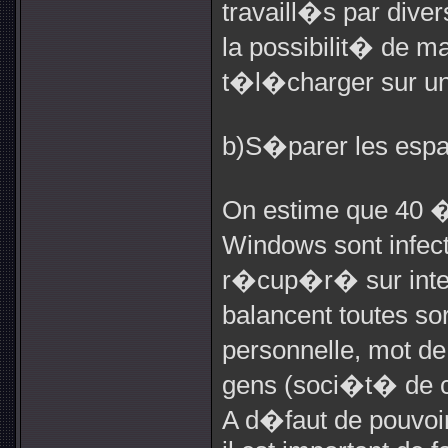
travaill�s par dive
la possibilit� de ma
t�l�charger sur un 
b)S�parer les espac
On estime que 40 �
Windows sont infect
r�cup�r� sur inter
balancent toutes so
personnelle, mot de
gens (soci�t� de com
A d�faut de pouvoi