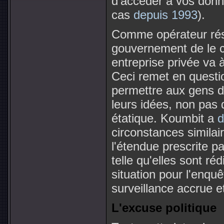
d'accéder à vos donné
cas
depuis 1993
).
Comme opérateur rése
gouvernement de le c
entreprise privée va
Ceci remet en questio
permettre aux gens d
leurs idées, non pas 
étatique. Koumbit a
d
circonstances similai
l'étendue prescrite par
telle qu'elles sont ré
situation pour l'enqu
surveillance accrue e
L'excuse politique