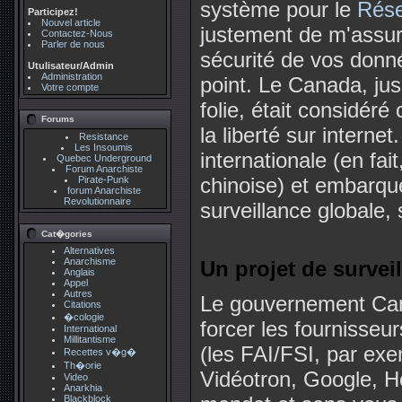
système pour le
Rése
Participez!
Nouvel article
justement de m'assurer
Contactez-Nous
Parler de nous
sécurité de vos donné
Utulisateur/Admin
Administration
point. Le Canada, ju
Votre compte
folie, était considér
Forums
la liberté sur internet
Resistance
Les Insoumis
internationale (en fa
Quebec Underground
Forum Anarchiste
chinoise) et embarque
Pirate-Punk
forum Anarchiste
Revolutionnaire
surveillance globale, 
Cat�gories
Alternatives
Anarchisme
Un projet de surveil
Anglais
Appel
Autres
Le gouvernement Can
Citations
�cologie
forcer les fournisseu
International
Millitantisme
(les FAI/FSI, par ex
Recettes v�g�
Th�orie
Vidéotron, Google, Ho
Video
Anarkhia
Blackblock