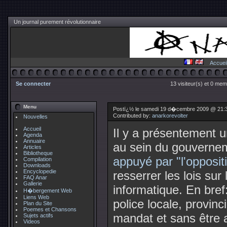
Un journal purement révolutionnaire
Accuei
Se connecter
13 visiteur(s) et 0 mem
Menu
Postï¿½ le samedi 19 d�cembre 2009 @ 21:
Contributed by:
anarkorevolter
Nouvelles
Accueil
Il y a présentement 
Agenda
Annuaire
au sein du gouverne
Articles
Bibliotheque
appuyé par "l'oppositi
Compilation
Downloads
Encyclopedie
resserrer les lois sur
FAQ Anar
Gallerie
informatique. En bref:
H�bergement Web
Liens Web
police locale, provinc
Plan du Site
Poemes et Chansons
mandat et sans être a
Sujets actifs
Videos