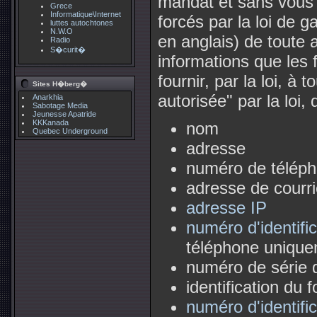
mandat et sans vous a
Grece
Informatique\Internet
forcés par la loi de g
luttes autochtones
N.W.O
en anglais) de toute a
Radio
S�curit�
informations que les 
fournir, par la loi, à 
Sites H�berg�
autorisée" par la loi,
Anarkhia
Sabotage Media
Jeunesse Apatride
KKKanada
nom
Quebec Underground
adresse
numéro de télép
adresse de courri
adresse IP
numéro d'identifi
téléphone unique
numéro de série d
identification du 
numéro d'identific