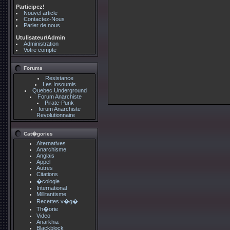
Participez!
Nouvel article
Contactez-Nous
Parler de nous
Utulisateur/Admin
Administration
Votre compte
Forums
Resistance
Les Insoumis
Quebec Underground
Forum Anarchiste
Pirate-Punk
forum Anarchiste
Revolutionnaire
Cat�gories
Alternatives
Anarchisme
Anglais
Appel
Autres
Citations
�cologie
International
Millitantisme
Recettes v�g�
Th�orie
Video
Anarkhia
Blackblock