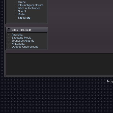
Grece
Informatique\Internet
luttes autochtones
N.W.O
Radio
S�curit�
Sites H�berg�
Anarkhia
Sabotage Media
Jeunesse Apatride
KKKanada
Quebec Underground
Temp