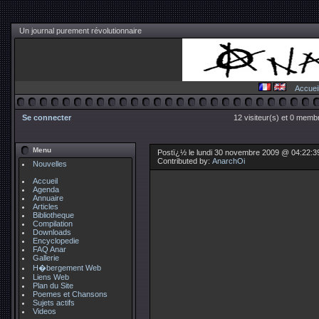
Un journal purement révolutionnaire
Accuei
Se connecter
12 visiteur(s) et 0 membr
Menu
Postï¿½ le lundi 30 novembre 2009 @ 04:22:3
Contributed by:
AnarchOi
Nouvelles
Accueil
Agenda
Annuaire
Articles
Bibliotheque
Compilation
Downloads
Encyclopedie
FAQ Anar
Gallerie
H�bergement Web
Liens Web
Plan du Site
Poemes et Chansons
Sujets actifs
Videos