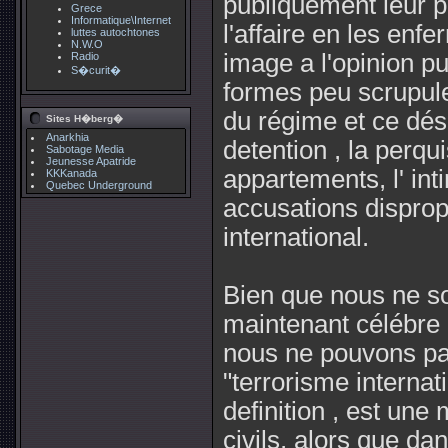
publiquement leur po
Grece
Informatique\Internet
l'affaire en les en
luttes autochtones
N.W.O
image a l'opinion p
Radio
S�curit�
formes peu scrupule
du régime et ce dé
Sites H�berg�
Anarkhia
detention , la perqui
Sabotage Media
Jeunesse Apatride
appartements, l' int
KKKanada
Quebec Underground
accusations disprop
international.
Bien que nous ne so
maintenant célébre g
nous ne pouvons pa
"terrorisme internat
definition , est une
civils, alors que da