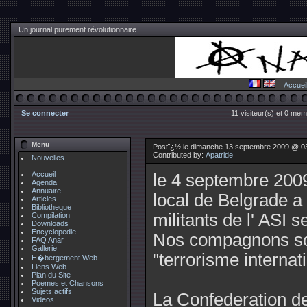
Un journal purement révolutionnaire
Accuei
Se connecter
11 visiteur(s) et 0 mem
Menu
Postï¿½ le dimanche 13 septembre 2009 @ 0
Contributed by:
Apatride
Nouvelles
Accueil
le 4 septembre 2009
Agenda
Annuaire
local de Belgrade a
Articles
Bibliotheque
militants de l' ASI 
Compilation
Downloads
Encyclopedie
Nos compagnons son
FAQ Anar
Gallerie
"terrorisme internati
H�bergement Web
Liens Web
Plan du Site
Poemes et Chansons
Sujets actifs
La Confederation de 
Videos