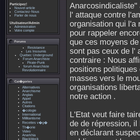
Anarcosindicaliste"
Participez!
Nouvel article
Contactez-Nous
l' attaque contre l'
Parler de nous
organisation qui l'a
Utulisateur/Admin
Administration
Votre compte
pour rappeler encore
que ces moyens de lu
Forums
Resistance
sont pas ceux de l'
Les Insoumis
Quebec Underground
contraire : Nous af
Forum Anarchiste
Pirate-Punk
forum Anarchiste
positions politiques 
Revolutionnaire
masses vers le mouv
Cat�gories
organisations libert
Alternatives
Anarchisme
notre action .
Anglais
Appel
Autres
Citations
�cologie
L'Etat veut faire ta
International
Millitantisme
de de répression, il
Recettes v�g�
Th�orie
en déclarant suspec
Video
Anarkhia
Blackblock