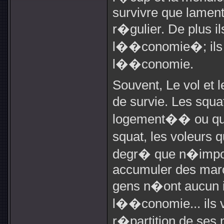
survivre que lament
r�gulier. De plus 
l��conomie�; ils
l��conomie.
Souvent, Le vol et 
de survie. Les squa
logement�� ou qui 
squat, les voleurs
degr� que n�import
accumuler des marc
gens n�ont aucun i
l��conomie... ils 
r�partition de ses