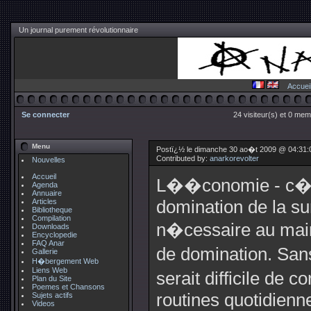
Un journal purement révolutionnaire
Accuei
Se connecter
24 visiteur(s) et 0 mem
Menu
Postï¿½ le dimanche 30 ao�t 2009 @ 04:31:
Contributed by:
anarkorevolter
Nouvelles
Accueil
L��conomie - c�e
Agenda
Annuaire
Articles
domination de la sur
Bibliotheque
Compilation
n�cessaire au main
Downloads
Encyclopedie
FAQ Anar
de domination. Sans
Gallerie
H�bergement Web
Liens Web
serait difficile de
Plan du Site
Poemes et Chansons
routines quotidienne
Sujets actifs
Videos