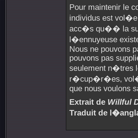
Pour maintenir le co
individus est vol�
acc�s qu�� la su
l�ennuyeuse existen
Nous ne pouvons pa
pouvons pas supplie
seulement n�tres l
r�cup�r�es, vol�es
que nous voulons s
Extrait de
Willful
Traduit de l�angl