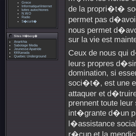
Grece
Informatique\Internet
de la propri�t� so
luttes autochtones
N.W.O
Radio
permet pas d�avoi
S�curit�
nous permet d�avoi
Sites H�berg�
sur la vie est maint
Anarkhia
Sabotage Media
Jeunesse Apatride
Ceux de nous qui d
KKKanada
Quebec Underground
leurs propres d�sir
domination, si essen
soci�t�, est une 
attaquer et d�truire
prennent toute leur 
int�grante d�un pr
l�assistance social
r�cup et la mendic