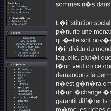
sommes n�s dans 
Participez!
Nouvel article
Contactez-Nous
Parler de nous
Utulisateur/Admin
L�institution social
Administration
Votre compte
p�nurie une menac
Forums
Resistance
qu�elle soit priv
Les Insoumis
Quebec Underground
Forum Anarchiste
l�individu du mond
Pirate-Punk
forum Anarchiste
Revolutionnaire
laquelle, plut�t q
l�on veut ou ce do
Cat�gories
Alternatives
Anarchisme
demandons la perm
Anglais
Appel
Autres
n�est g�n�raleme
Citations
�cologie
d�un �change �co
International
Millitantisme
Recettes v�g�
garantit diff�rent
Th�orie
Video
Anarkhia
m�me les riches c
Blackblock