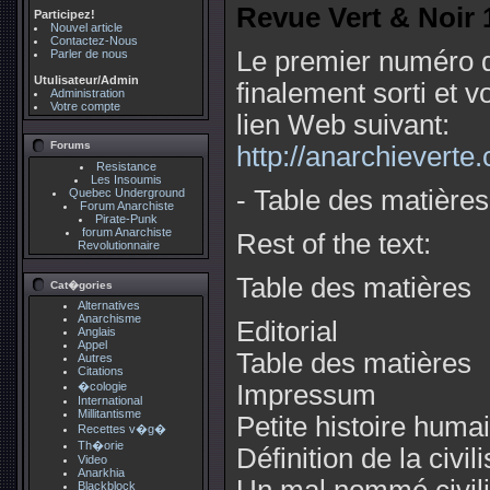
Revue Vert & Noir 
Participez!
Nouvel article
Contactez-Nous
Le premier numéro 
Parler de nous
Utulisateur/Admin
finalement sorti et v
Administration
Votre compte
lien Web suivant:
Forums
http://anarchieverte
Resistance
Les Insoumis
- Table des matières e
Quebec Underground
Forum Anarchiste
Pirate-Punk
forum Anarchiste
Rest of the text:
Revolutionnaire
Table des matières
Cat�gories
Alternatives
Anarchisme
Editorial
Anglais
Appel
Table des matières
Autres
Citations
�cologie
Impressum
International
Millitantisme
Petite histoire huma
Recettes v�g�
Th�orie
Définition de la civil
Video
Anarkhia
Blackblock