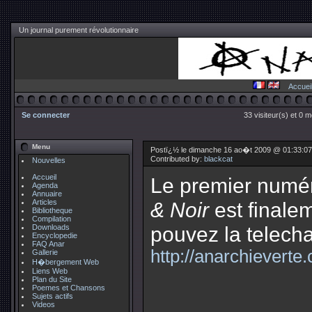
Un journal purement révolutionnaire
Accuei
Se connecter
33 visiteur(s) et 0 
Menu
Postï¿½ le dimanche 16 ao�t 2009 @ 01:33:0
Contributed by:
blackcat
Nouvelles
Accueil
Le premier numé
Agenda
Annuaire
Articles
& Noir
est finalem
Bibliotheque
Compilation
pouvez la telecha
Downloads
Encyclopedie
FAQ Anar
http://anarchieverte
Gallerie
H�bergement Web
Liens Web
Plan du Site
Poemes et Chansons
Sujets actifs
Videos