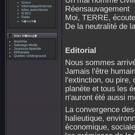
Un mal nommé civili
Grece
Informatique\Internet
Réensauvagement
luttes autochtones
N.W.O
Moi, TERRE, écout
Radio
S�curit�
De la neutralité de l
Sites H�berg�
Anarkhia
Sabotage Media
Editorial
Jeunesse Apatride
KKKanada
Quebec Underground
Nous sommes arrivés
Jamais l'être humain
l'extinction, ou pire
planète et tous les
n'auront été aussi 
La convergence des c
halieutique, environ
économique, sociale)