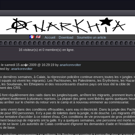
Accueil
Download
Soumettre un article
16 visiteur(s) et 0 membre(s) en ligne.
 le samedi 15 ao�t 2009 @ 16:29:19 by
anarkorevolter
uted by:
anarkorevolter
 dernières semaines, à Calais, la répression policière continue envers toutes les « jungles »
 squats où vivent les migrants). Les Pachtounes, les Palestiniens, les Érythréens, les Hazar
, les Soudanais, les Ethiopiens et des ressortissants d’autres pays ont tous été la cible de
ment des CRS.
font régulièrement des raids dans les jungles/squats, arrêtent les migrants, prennent leurs 
phient inutilement à plusieurs reprises. La plupart des gens sont libérés après quelques heur
au arrêter sur le chemin du retour vers le camp et à nouveau emmener au commissariat.
ants vivent dans des conditions effroyables, sans eau ni électricité. Dans la jungle des Pacht
le pour 850 personnes. Il n’y a pas de toilettes dans la jungle, ni de douche. Les migrants d’
leur tentative d’accéder à ce robinet d’eau. Ces conditions de vie provoquent de gros problè
ment beaucoup de migrants ont la galle. Il y a quelques semaines, une personne est morte n
 de se laver. Les autorités de Calais continuent d’ignorer les demandes d’aide et l’installati
es de base.
s policières permanentes Les militants No Borders ont continué à patrouiller dans et autour 