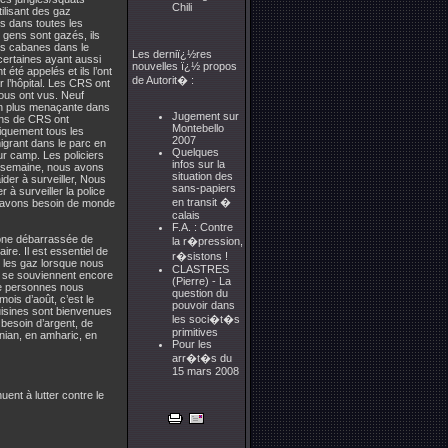
Chili
ilisant des gaz
ns dans toutes les
 gens sont gazés, ils
urs cabanes dans le
Les derniï¿½res
certaines ayant aussi
nouvelles ï¿½ propos
été appelés et ils l’ont
de Autorit� :
 l’hôpital. Les CRS ont
nous ont vus. Neuf
 en plus menaçante dans
Jugement sur
gons de CRS ont
Montebello
tiquement tous les
2007
igrant dans le parc en
Quelques
eur camp. Les policiers
infos sur la
e semaine, nous avons
situation des
der à surveiller, Nous
sans-papiers
à surveiller la police
en transit �
s avons besoin de monde
calais
F.A. : Contre
zone débarrassée de
la r�pression,
ire. Il est essentiel de
r�sistons !
t les gaz lorsque nous
CLASTRES
 se souviennent encore
(Pierre) - La
 de personnes nous
question du
mois d’août, c’est le
pouvoir dans
uisines sont bienvenues
les soci�t�s
besoin d’argent, de
primitives
inian, en amharic, en
Pour les
arr�t�s du
15 mars 2008
nuent à lutter contre le