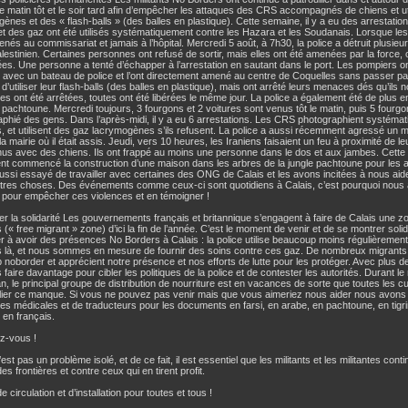
le matin tôt et le soir tard afin d’empêcher les attaques des CRS accompagnés de chiens et ut
ènes et des « flash-balls » (des balles en plastique). Cette semaine, il y a eu des arrestatio
et des gaz ont été utilisés systématiquement contre les Hazara et les Soudanais. Lorsque les
nés au commissariat et jamais à l’hôpital. Mercredi 5 août, à 7h30, la police a détruit plusie
estinien. Certaines personnes ont refusé de sortir, mais elles ont été amenées par la force, 
es. Une personne a tenté d’échapper à l’arrestation en sautant dans le port. Les pompiers ont 
avec un bateau de police et l’ont directement amené au centre de Coquelles sans passer par
’utiliser leur flash-balls (des balles en plastique), mais ont arrêté leurs menaces dés qu’ils 
s ont été arrêtées, toutes ont été libérées le même jour. La police a également été de plus
e pachtoune. Mercredi toujours, 3 fourgons et 2 voitures sont venus tôt le matin, puis 5 four
phié des gens. Dans l’après-midi, il y a eu 6 arrestations. Les CRS photographient systéma
, et utilisent des gaz lacrymogènes s’ils refusent. La police a aussi récemment agressé un m
la mairie où il était assis. Jeudi, vers 10 heures, les Iraniens faisaient un feu à proximité de l
nus avec des chiens. Ils ont frappé au moins une personne dans le dos et aux jambes. Cett
t commencé la construction d’une maison dans les arbres de la jungle pachtoune pour les ai
ssi essayé de travailler avec certaines des ONG de Calais et les avons incitées à nous aider 
utres choses. Des événements comme ceux-ci sont quotidiens à Calais, c’est pourquoi nou
 pour empêcher ces violences et en témoigner !
r la solidarité Les gouvernements français et britannique s’engagent à faire de Calais une 
 (« free migrant » zone) d’ici la fin de l’année. C’est le moment de venir et de se montrer solida
r à avoir des présences No Borders à Calais : la police utilise beaucoup moins régulièremen
là, et nous sommes en mesure de fournir des soins contre ces gaz. De nombreux migrants
noborder et apprécient notre présence et nos efforts de lutte pour les protéger. Avec plus
faire davantage pour cibler les politiques de la police et de contester les autorités. Durant le 
 le principal groupe de distribution de nourriture est en vacances de sorte que toutes les c
llier ce manque. Si vous ne pouvez pas venir mais que vous aimeriez nous aider nous avons 
res médicales et de traducteurs pour les documents en farsi, en arabe, en pachtoune, en tigr
 en français.
z-vous !
’est pas un problème isolé, et de ce fait, il est essentiel que les militants et les militantes conti
es frontières et contre ceux qui en tirent profit.
e circulation et d’installation pour toutes et tous !