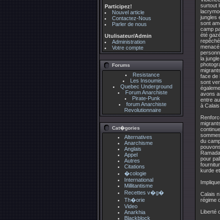
surtout 
Participez!
lacrymog
Nouvel article
jungles 
Contactez-Nous
sont ame
Parler de nous
camp pal
été gazé
Utulisateur/Admin
repêché 
Administration
menacé d
Votre compte
personne
la jungl
photogra
Forums
migrants
Resistance
face de 
Les Insoumis
sont ve
Quebec Underground
égalemen
Forum Anarchiste
avons au
Pirate-Punk
entre a
forum Anarchiste
à Calais
Revolutionnaire
Renforce
migrants
Cat�gories
continue
sommes 
Alternatives
du camp 
Anarchisme
pouvons 
Anglais
Ramadan,
Appel
pour pa
Autres
fournitu
Citations
kurde et
�cologie
International
Implique
Millitantisme
Recettes v�g�
Calais n
Th�orie
régime d
Video
Liberté d
Anarkhia
Blackblock