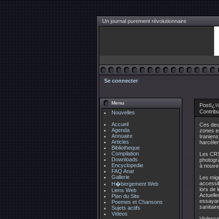
Un journal purement révolutionnaire
Se connecter
Menu
Postï¿½
Contrib
Nouvelles
Accueil
Ces deux
Agenda
zones et
Annuaire
Iraniens
Articles
harcèle
Bibliotheque
Compilation
Les CRS 
Downloads
photogra
Encyclopedie
à nouve
FAQ Anar
Gallerie
Les migr
accessib
H�bergement Web
lors de 
Liens Web
Actuelle
Plan du Site
essayant
Poemes et Chansons
sanitair
Sujets actifs
Videos
Violence