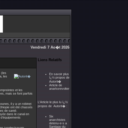
Vendredi 7 Ao�t 2026
Liens Relatifs
 (les
En savoir plus
a, les
ï¿½ propos de
Autorit�
Article de
anarkorevolter
empreintes et les
es, mais se font parfois
L'Article le plus lu ï¿½
ounes, il y a un robinet
propos de Autorit� :
Ethiopie ont été chassés
mes de santé.
oyée dans le canal en
Six
on d’équipements
anarchistes
detenu-e-s a
Santiago du
des jungles/squats