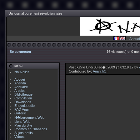
Un journal purement révolutionnaire
Accuei
Se connecter
16 visiteur(s) et 0 me
Menu
Postï¿½ le lundi 03 ao�t 2009 @ 03:19:17 by
Contributed by:
AnarchOi
Nouvelles
Accueil
Agenda
Annuaire
Articles
Bibliotheque
Compilation
Downloads
Encyclopedie
FAQ Anar
Gallerie
H�bergement Web
Liens Web
Plan du Site
Poemes et Chansons
Sujets actifs
Videos