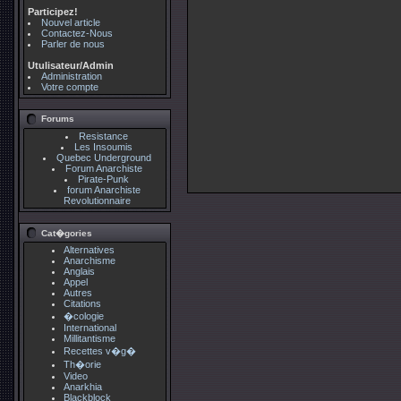
Participez!
Nouvel article
Contactez-Nous
Parler de nous
Utulisateur/Admin
Administration
Votre compte
Forums
Resistance
Les Insoumis
Quebec Underground
Forum Anarchiste
Pirate-Punk
forum Anarchiste
Revolutionnaire
Cat�gories
Alternatives
Anarchisme
Anglais
Appel
Autres
Citations
�cologie
International
Millitantisme
Recettes v�g�
Th�orie
Video
Anarkhia
Blackblock