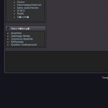
Grece
Informatique\Internet
luttes autochtones
N.W.O
Radio
S�curit�
Sites H�berg�
Anarkhia
Sabotage Media
Jeunesse Apatride
KKKanada
Quebec Underground
Temp