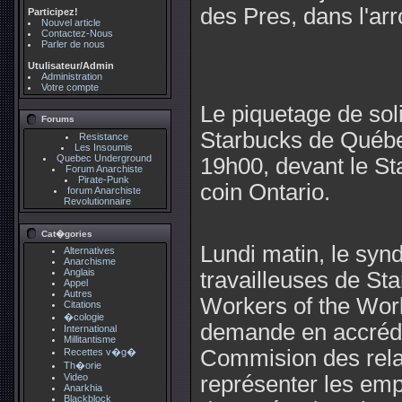
des Pres, dans l'ar
Participez!
Nouvel article
Contactez-Nous
Parler de nous
Utulisateur/Admin
Administration
Votre compte
Le piquetage de soli
Forums
Starbucks de Québec 
Resistance
Les Insoumis
Quebec Underground
19h00, devant le St
Forum Anarchiste
Pirate-Punk
coin Ontario.
forum Anarchiste
Revolutionnaire
Cat�gories
Lundi matin, le synd
Alternatives
Anarchisme
Anglais
travailleuses de Star
Appel
Autres
Workers of the Wor
Citations
�cologie
demande en accrédit
International
Millitantisme
Commision des relat
Recettes v�g�
Th�orie
Video
représenter les em
Anarkhia
Blackblock