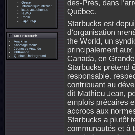
des-Prés, dans l'ar
Grece
Informatique\Internet
Québec.
luttes autochtones
N.W.O
Radio
S�curit�
Starbucks est depu
d’organisation mené
Sites H�berg�
the World, un syndic
Anarkhia
Sabotage Media
principalement aux 
Jeunesse Apatride
KKKanada
Quebec Underground
Canada, en Grande-B
Starbucks prétend 
responsable, respec
contribuant au dév
dit Mathieu Jean, p
emplois précaires e
accrocs aux normes 
Starbucks a plutôt 
communautés et à tir