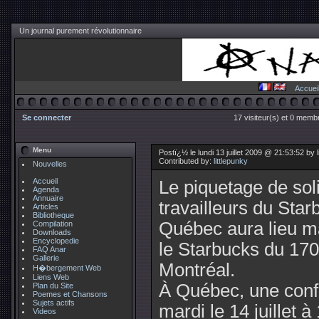
Un journal purement révolutionnaire
Accuei
Se connecter
17 visiteur(s) et 0 membr
Menu
Postï¿½ le lundi 13 juillet 2009 @ 21:53:52 by l
Contributed by:
littlepunky
Nouvelles
Accueil
Le piquetage de soli
Agenda
Annuaire
travailleurs du Sta
Articles
Bibliotheque
Québec aura lieu mar
Compilation
Downloads
Encyclopedie
le Starbucks du 170
FAQ Anar
Gallerie
Montréal.
H�bergement Web
Liens Web
À Québec, une conf
Plan du Site
Poemes et Chansons
Sujets actifs
mardi le 14 juillet
Videos