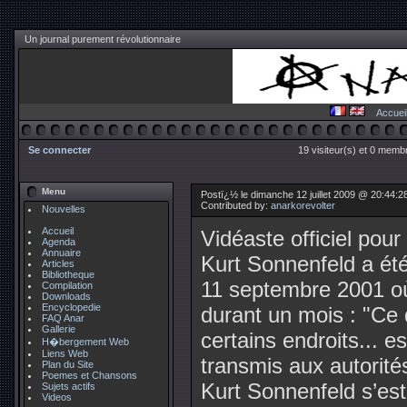
Un journal purement révolutionnaire
Accuei
Se connecter
19 visiteur(s) et 0 membr
Menu
Postï¿½ le dimanche 12 juillet 2009 @ 20:44:2
Contributed by:
anarkorevolter
Nouvelles
Accueil
Vidéaste officiel pou
Agenda
Annuaire
Kurt Sonnenfeld a ét
Articles
Bibliotheque
11 septembre 2001 où 
Compilation
Downloads
Encyclopedie
durant un mois : "Ce 
FAQ Anar
Gallerie
certains endroits... es
H�bergement Web
Liens Web
transmis aux autorités
Plan du Site
Poemes et Chansons
Kurt Sonnenfeld s’est 
Sujets actifs
Videos