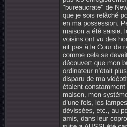
"bureaucrate" de New 
que je sois relâché p
en ma possession. Pe
maison a été saisie, 
voisins ont vu des ho
ait pas à la Cour de 
comme cela se devait. 
découvert que mon bu
ordinateur n’était plu
disparu de ma vidéo
étaient constamment 
maison, mon système d
d’une fois, les lampes
dévissées, etc., au po
amis, dans leur copro
suite a AUSSI été ca