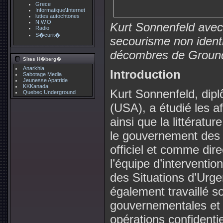
Grece
Informatique\Internet
luttes autochtones
N.W.O
Kurt Sonnenfeld avec 
Radio
S�curit�
secourisme non ident
décombres de Groun
Sites H�berg�
Anarkhia
Introduction
Sabotage Media
Jeunesse Apatride
KKKanada
Kurt Sonnenfeld, dipl
Quebec Underground
(USA), a étudié les af
ainsi que la littérature
le gouvernement des 
officiel et comme dir
l’équipe d’interventi
des Situations d’Urg
également travaillé s
gouvernementales et
opérations confidenti