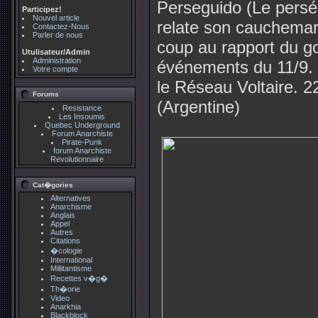
Perseguido (Le perséc
Participez!
Nouvel article
relate son cauchemar
Contactez-Nous
Parler de nous
coup au rapport du g
Utulisateur/Admin
Administration
événements du 11/9. U
Votre compte
le Réseau Voltaire. 2
Forums
(Argentine)
Resistance
Les Insoumis
Quebec Underground
Forum Anarchiste
Pirate-Punk
forum Anarchiste
Revolutionnaire
Cat�gories
Alternatives
Anarchisme
Anglais
Appel
Autres
Citations
�cologie
International
Millitantisme
Recettes v�g�
Th�orie
Video
Anarkhia
Blackblock