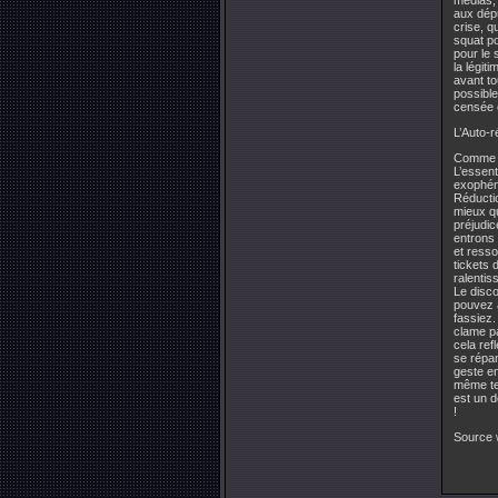
médias, 
aux dépu
crise, q
squat po
pour le 
la légit
avant to
possible
censée 
L’Auto-r
Comme à 
L’essenti
exophéno
Réductio
mieux qu
préjudic
entrons 
et resso
tickets 
ralentis
Le disc
pouvez a
fassiez.
clame pa
cela ref
se répan
geste en
même tem
est un d
!
Source