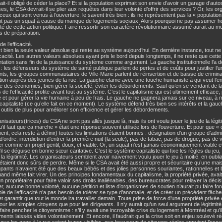
it-il obligé de céder la place? Et si la population exprimait son envie d’avoir un garage d’auto
s, le CSA devrait-il se plier aux requêtes dans leur volonté d’offrir des services ? Or, les o
ux qui sont venus à l’ouverture, le savent très bien : ils ne représentent pas la « populatio
nt pas un squat à cause du manque de logements sociaux. Alors pourquoi ne pas assumer hon
ité de cette action politique. Faire ressortir son caractère révolutionnaire assumé aurait au 
s de préparation.
e l’efficacité.
t bien la seule valeur absolue qui reste au système aujourd’hui. En dernière instance, tout ne 
ficacité. Les autres valeurs absolues ayant pris le bord depuis longtemps, il ne reste que cette
tation sans fin de la puissance du système comme argument. La gauche institutionnelle l’a 
: les défenseurs du système de santé publique parlent de pertes et de coûts pour justifier l’u
nts, les groupes communautaires de Ville-Marie parlent de réinsertion et de baisse de criminalit
tion auprès des jeunes de la rue. La gauche clame avec une touche humaniste à qui veut l’en
re des économies, bien gérer la société, éviter les débordements. Sauf qu’en se vendant de la 
 de l’efficacité profite avant tout au système. C’est le capitalisme qui est ultimement efficace,
 et pour gérer la vie humaine à peu de frais. Le gauche ne gagnera jamais sur ce niveau, à
capitaliste (ce qu’elle fait en ce moment). Le système défend très bien ses intérêts et la gauch
outils de plus pour améliorer son efficience et gérer les débordements.
nisateurs(trices) du CSA ne sont pas allés jusque là, mais ils ont voulu jouer le jeu de la légitim
’il faut que ça marche » était une réponse souvent utilisée lors de l’ouverture. Et pour que 
nt, cela reste à définir) toutes les limitations étaient bonnes : désignation d’un groupe d’admis
d’ordre, interdiction d’entrer la première nuit (la seule), pas de tabac, pas de drogue, pas de vio
r comme un projet gentil, doux, et viable. Or, un squat n’est jamais économiquement viable e
l se déguise en bonne sœur caritative. C’est le système capitaliste qui fixe les règles du jeu, ce
la légitimité. Les organisateurs semblent avoir naïvement voulu jouer le jeu à moitié, en oublia
s étaient donc sûrs de perdre. Même si le CSA avait été aussi propre et sécuritaire qu’une mai
pants n’avaient été que des beaux bébés et des jolies personnes souriantes, rationnelles et bi
uand même fait virer. Un des principes fondamentaux du capitalisme, la propriété privée, avait é
un propriétaire pour faire valoir ses droits inaliénables, des bureaucrates pour relayer la décis
er, aucune bonne volonté, aucune pétition et liste d’organismes de soutien n’aurait pu faire for
le de l’efficacité n’a pas besoin de tolérer se type d’anomalie, et de créer un précédent fâche
et garantir que tout le monde ira travailler demain. Toute prise de force d’une propriété privée es
our les simples citoyens que pour les dirigeants. Il n’y aurait qu’un seul argument de légitimité p
 faire pencher le citoyennisme : s’il y avait une incroyable crise du logement à Montréal et qu’il
ments laissés vides volontairement. Et encore, il faudrait que la crise soit en enjeu soulevé r