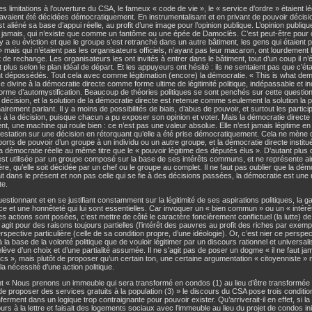
es limitations à l’ouverture du CSA, le fameux « code de vie », le « service d’ordre » étaient lég
 avaient été décidées démocratiquement. En instrumentalisant et en privant de pouvoir décision
t aliéné sa base d’appui réelle, au profit d’une image pour l’opinion publique. L’opinion publique
 jamais, qui n’existe que comme un fantôme ou une épée de Damoclès. C’est peut-être pour 
l y a eu éviction et que le groupe s’est retranché dans un autre bâtiment, les gens qui étaien
» mais qui n’étaient pas les organisateurs officiels, n’ayant pas leur macaron, ont lourdement h
 de rechange. Les organisateurs les ont invités à entrer dans le bâtiment, tout d’un coup il n’é
 plus selon le plan idéal de départ. Et les appuyeurs ont hésité : ils ne sentaient pas que c’était
t dépossédés. Tout cela avec comme légitimation (encore) la démocratie. « This is what dem
e divine à la démocratie directe comme forme ultime de légitimité politique, indépassable et in
orme d’automystification. Beaucoup de théories politiques se sont penchés sur cette question d
 décision, et la solution de la démocratie directe est retenue comme seulement la solution la p
airement parlant. Il y a moins de possibilités de biais, d’abus de pouvoir, et surtout les partic
 à la décision, puisque chacun a pu exposer son opinion et voter. Mais la démocratie directe 
nt, une machine qui roule bien : ce n’est pas une valeur absolue. Elle n’est jamais légitime en
estation sur une décision en rétorquant qu’elle a été prise démocratiquement. Cela ne mène 
orts de pouvoir d’un groupe à un individu ou un autre groupe, et la démocratie directe instit
 la démocratie réelle au même titre que le « pouvoir légitime des députés élus ». D’autant plu
est utilisée par un groupe composé sur la base de ses intérêts communs, et ne représente ain
ière, qu’elle soit décidée par un chef ou le groupe au complet. Il ne faut pas oublier que la démo
ait dans le présent et non pas celle qui se fie à des décisions passées, la démocratie est une 
te.
estionnant et en se justifiant constamment sur la légitimité de ses aspirations politiques, la 
e et une honnêteté qui lui sont essentielles. Car invoquer un « bien commun » ou un « intér
es actions sont posées, c’est mettre de côté le caractère foncièrement conflictuel (la lutte) de
e agit pour des raisons toujours partielles (l’intérêt des pauvres au profit des riches par exem
rspective particulière (celle de sa condition propre, d’une idéologie). Or, c’est nier ce perspec
à la base de la volonté politique que de vouloir légitimer par un discours rationnel et universa
relève d’un choix et d’une partialité assumée. Il ne s’agit pas de poser un dogme « il ne faut j
lics », mais plutôt de proposer qu’un certain ton, une certaine argumentation « citoyenniste »
 la nécessité d’une action politique.
nt « Nous prenons un immeuble qui sera transformé en condos (1) au lieu d’être transformé
 de proposer des services gratuits à la population (3) » le discours du CSA pose trois condition
nferment dans un logique trop contraignante pour pouvoir exister. Qu’arriverait-il en effet, si la 
urs à la lettre et faisait des logements sociaux avec l’immeuble au lieu du projet de condos i