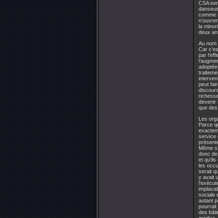
CSA sera
danseuse
comme ce
n’ouvre
la minor
deux an
Au nom d
Car c’es
par l’ef
l’augmen
adoptée 
traiteme
interven
peut fai
discours
richesse
devenir 
que des 
Les orga
Parce qu
exacteme
service 
présente
Même s’i
donc de 
et qu’il
les occu
serait q
y avait 
l’exécut
implacab
sociale 
autant p
pourrait
des bâti