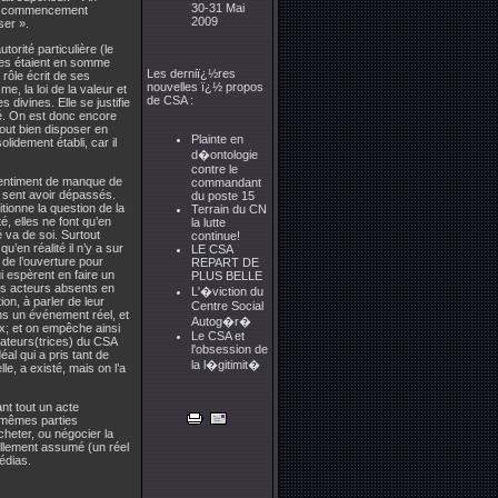
30-31 Mai
 de commencement
2009
ser ».
orité particulière (le
aines étaient en somme
Les derniï¿½res
 rôle écrit de ses
nouvelles ï¿½ propos
e, la loi de la valeur et
de CSA :
divines. Elle se justifie
ité. On est donc encore
out bien disposer en
Plainte en
lidement établi, car il
d�ontologie
contre le
sentiment de manque de
commandant
 sent avoir dépassés.
du poste 15
itionne la question de la
Terrain du CN
é, elles ne font qu’en
la lutte
é va de soi. Surtout
continue!
u’en réalité il n’y a sur
LE CSA
 de l’ouverture pour
REPART DE
i espèrent en faire un
PLUS BELLE
des acteurs absents en
L'�viction du
on, à parler de leur
Centre Social
ns un événement réel, et
Autog�r�
eux; et on empêche ainsi
Le CSA et
isateurs(trices) du CSA
l'obsession de
éal qui a pris tant de
la l�gitimit�
le, a existé, mais on l’a
nt tout un acte
s mêmes parties
heter, ou négocier la
ellement assumé (un réel
édias.