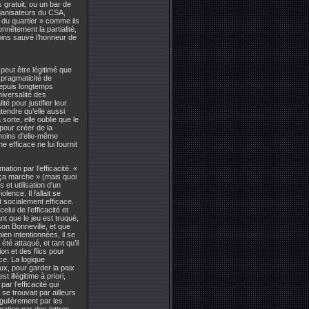
s gratuit, ou un bar de
rganisateurs du CSA,
n du quartier » comme ils
nêtement la partialité,
moins sauvé l’honneur de
peut être légitimé que
 pragmaticité de
depuis longtemps
niversalité des
é pour justifier leur
tendre qu’elle aussi
sorte, elle oublie que le
 pour créer de la
 moins d’elle-même
e efficace ne lui fournit
ation par l’efficacité. «
« ça marche » (mais quoi
 et utilisation d’un
lence. Il fallait se
t socialement efficace.
lui de l’efficacité et
nt que le jeu est truqué,
son Bonneville, et que
en intentionnées, il se
té attaqué, et tant qu’il
ion et des flics pour
ce. La logique
ux, pour garder la paix
t illégitime à priori,
ar l’efficacité qui
 se trouvait par ailleurs
égulièrement par les