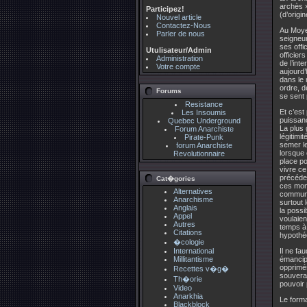
archès 
Participez!
(d’origi
Nouvel article
Contactez-Nous
Au Moyen
Parler de nous
seigneur
ses offi
Utulisateur/Admin
officier
Administration
de l’int
Votre compte
aujourd’
dans le 
ordre, d
Forums
se sent 
Resistance
Et c’es
Les Insoumis
puissan
Quebec Underground
La plus 
Forum Anarchiste
légitimi
Pirate-Punk
semer le
forum Anarchiste
lorsque 
Revolutionnaire
place po
vivre ce
précéden
Cat�gories
ces mome
Alternatives
commun, 
Anarchisme
surtout 
Anglais
la possi
Appel
voulaien
Autres
temps à 
Citations
hypothéq
�cologie
International
Il ne fa
Millitantisme
émancipa
opprimés
Recettes v�g�
souverai
Th�orie
pouvoir 
Video
Anarkhia
Le form
Blackblock