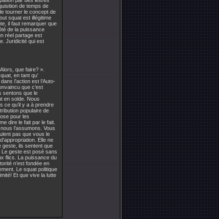
ation par des lettres
quisition de temps de
de tourner le concept de
ut squat est illégitime
pte, il faut remarquer que
 côté de la puissance
un réel partage est
e. Juridicité qui est
lors, que faire? ».
squat, en tant qu’
ans l’action est l’Auto-
convaincu que c’est
s sentons que le
ut en solde. Nous
 ce qu’il y a à prendre
ribution populaire de
hose pour les
dire le fait par le fait.
, nous l’assumons. Vous
ulent pas que vous le
d’appropriation. Elle ne
e geste, ils sentent que
oi. Le geste est posé sans
ux flics. La puissance du
torité n’est fondée en
ment. Le squat politique
ité! Et que vive la lutte