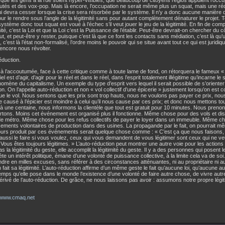
que les gens à la rue soient hyper-visibles, que beaucoup de citoyens réglos appuient l’occup
tés et des vox-pop. Mais là encore, l’occupation ne serait même plus un squat, mais une ré
ui devra cesser lorsque la crise sera résorbée par le système. Il n’y a donc aucune manière 
ur le rendre sous l’angle de la légitimité sans pour autant complètement dénaturer le projet. To
système donc tout squat est voué à l’échec s’il veut jouer le jeu de la légitimité. En fin de com
imité, c’est la Loi et que la Loi c’est la Puissance de l’établir. Peut-être devrait-on chercher du
ut, et peut-être y rester, puisque c’est là que ce font les contacts sans médiation, c’est là qu’
, c’est là l’état non-formalisé, l’ordre moins le pouvoir qui se situe avant tout ce qui est juridiqu
encore nous révolter.
éduction.
l’accoutumée, face à cette critique comme à toute lame de fond, on rétorquera le fameux « A
el est d’agir, d’agir pour le réel et dans le réel, dans l’esprit totalement illégitime qu’incarne le 
mène du capitalisme. Un exemple du type d’esprit vers lequel il serait possible de s’orienter d
n. On l’appelle auto-réduction et non « vol collectif d’une épicerie » justement lorsqu’on est 
e le vol. Nous sentons que les prix sont trop hauts, nous ne voulons pas payer ce prix, nou
e causé à l’épicier est moindre à celui qu’il nous cause par ces prix; et donc nous mettons to
à une centaine, nous informons la clientèle que tout est gratuit pour 10 minutes. Nous prenons
rtons. Moins cet événement est organisé plus il fonctionne. Même chose pour des vols et dist
de métro. Même chose pour les refus collectifs de payer le loyer dans un immeuble. Même c
sements volontaires de production dans des usines. La propagande par le fait, on pourrait même 
ours produit par ces événements serait quelque chose comme : « C’est ça que nous faisons
ussi le faire si vous voulez, ceux qui vous demandent de vous légitimer sont ceux qui ne ve
 Vous êtes toujours légitimes. » L’auto-réduction peut montrer une autre voie pour les actions 
s la légitimité du geste, elle accomplit la légitimité du geste. Il y a des personnes qui posent l
lète un intérêt politique, émane d’une volonté de puissance collective, à la limite cela va de s
dre en milles excuses, sans référer à des circonstances atténuantes, ni au propriétaire ni a
 fait sa légitimité. L’auto-réduction affirme d’un même geste le fait qu’aucune loi, qu’aucune au
ps qu’elle pose dans le monde l’existence d’une volonté de faire autre chose, de vivre autre
érivé de l’auto-réduction. De grâce, ne nous laissons pas avoir : assumons notre propre légitim
www.cmaq.net