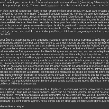
» est un mot grec qui veut dire à la fois absence de commandement (autorité) qu’absence
ne et de principe premier). Comme disait
Bakounine
: « si Dieu existait il faudrait s’en débarras
-Âge l’autorité (auctoritas) étant le mot romain chrétien pour auteur, il y avait dans chaque aut
, le curé, le roi, etc.) une filiation à l’autorité de Dieu, l’auteur du monde, les autorités mond
ciers, ses vassaux dans un système hiérarchique linéaire. Dieu écrivait l’histoire du monde, le
s était de garder l’histoire humaine by the book. Mais plus la modernité avance, plus le capitalism
erchangeabilité des marchandises prend de la place, plus l’autorité se dégage de ses références 
hui par la pure et simple économie des objets, la simple gestion du monde matériel : l’efficac
même délire, seulement le pouvoir ne nomme plus le mot Dieu qui est derrière sa volonté de t
e tout gérer correctement. Le pouvoir d’aujourd’hui est totalement pragmatique car il se sent so
puissant.
t peut-être ce pragmatisme dont la gauche manque cruellement. Nous sommes affligés d’un 
ce qui nous amène à tomber dans des erreurs, dans des raccourcis que le pouvoir lui-même
grave et accablante de ces erreurs est celle de sentir le besoin de se justifier. Voilà où se pos
té. Lorsque les oraisons à l’occasion de l’ouverture du CSA se déchaînent à établir une légitimit
 doute, elles ne font que mettre en lumière le fait que nous ne sentons pas que cette légitimit
ces discours sont dirigés vers des acteurs absents (la société civile, l’opinion publique….) et q
ur les écouter que les militants, que ceux qui sont déjà convaincus, et qui sont venus au soir
 moment, pour y participer, pour y établir des relations non-marchandes, plus créatives, et qu
t, un événement inscrivant dans le monde ce qu’ils souhaitent vivre. Parler de légitimité à 
nts-là, ça revient aussi à empêcher que les gens présents en viennent à se mettre en relati
à s’enthousiasmer un peu sur leurs potentialités. Lorsqu’un référent absent est introduit da
lorsque ce référent est la légitimité, on introduit une médiation qui coupe les présents entre 
bilité d’une explosion qui pourrait résulter de ce contact. C’est précisément ce que les organ
t ce soir-là : empêcher l’inattendu, empêcher l’explosion qui aurait fait chier le plan du squat id
dessiner. Ce squat idéal n’aura en fin de compte jamais existé, tandis que la fête imparfaite, el
uée sur l’idée du squat parfait.
udrait surtout pas confondre souveraineté et légitimité. Se concevoir comme souverain est ava
teur (lorsqu’utilisé par les sujets dominés) alors que se réclamer légitime, de la part de ce
 du peuple, revient au contraire à vouloir démontrer sa souveraineté aux yeux du pouvoir. Ac
neté face au pouvoir est toujours déjà un aveu de sa propre faiblesse. Une souveraineté ré
populaire) se sent légitime à priori, ne se donne pas en spectacle de mille justifications aux m
alisme démocratique.