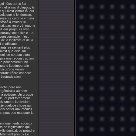
itimées par le fait
nel la manif d’appui, le
 qui n’est jamais là, qui
cela que le lendemain,
t présents comme « manif
ésité à investir le
tait pas réservé, tout ne
 leur projet, ils s’en
ocracy looks like ». La
questionnable, n’est
e la légitimité et de la
lus efficace
ipants se sentent plus
n’est que cela, un
 soi, on ne peut clore
qu’à une reconstruction
uée peut devenir une
s quand la démocratie
si qu’une vision
cratie réelle est celle
réactualisation
gauche perd une
êt général » au nom
 la politique. Un groupe
ple) et part forcément
tivisme et la division
liste quelque chose qui
amais parler aux médias
 ne peut que masquer la
e en logements sociaux
s de légitimation qui
ville décidait de prendre
nitialement prévu? Le