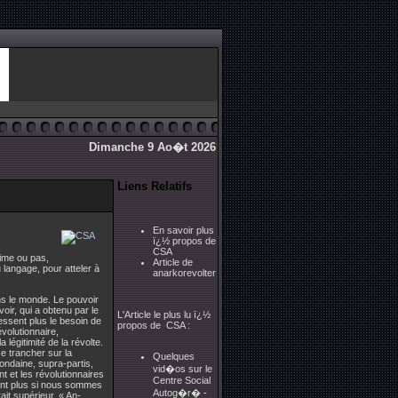
Dimanche 9 Ao�t 2026
Liens Relatifs
En savoir plus
ï¿½ propos de
CSA
time ou pas,
Article de
u langage, pour atteler à
anarkorevolter
ans le monde. Le pouvoir
voir, qui a obtenu par le
L'Article le plus lu ï¿½
ressent plus le besoin de
propos de CSA :
évolutionnaire,
légitimité de la révolte.
se trancher sur la
Quelques
mondaine, supra-partis,
vid�os sur le
nt et les révolutionnaires
Centre Social
tant plus si nous sommes
Autog�r� -
it supérieur. « An-