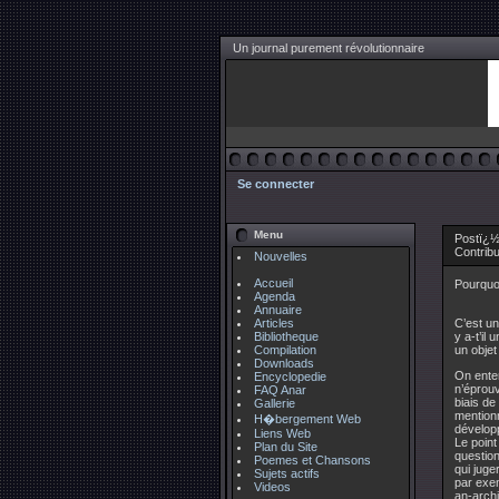
Un journal purement révolutionnaire
Se connecter
Menu
Postï¿½ 
Contrib
Nouvelles
Accueil
Pourquoi
Agenda
Annuaire
Articles
C’est un
Bibliotheque
y a-t’il
Compilation
un objet
Downloads
On enten
Encyclopedie
n’éprouv
FAQ Anar
biais de
Gallerie
mentionn
H�bergement Web
développ
Liens Web
Le point
Plan du Site
question
Poemes et Chansons
qui juge
Sujets actifs
par exem
Videos
an-archi