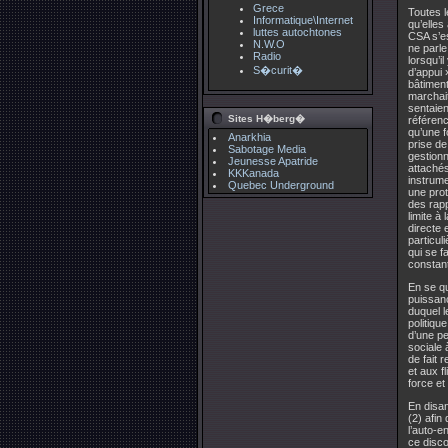
Grece
Toutes l
Informatique\Internet
qu’elles
luttes autochtones
CSA s’es
N.W.O
ne parle
Radio
lorsqu’i
S�curit�
d’appui 
bâtiment
marchait
sentaien
Sites H�berg�
référenc
qu’une f
Anarkhia
prise de
Sabotage Media
gestionn
Jeunesse Apatride
attachés
KKKanada
instrume
Quebec Underground
une prot
des rapp
limite à
directe 
particul
qui se f
constan
En se qu
puissanc
duquel l
politiqu
d’une pe
sociale 
de fait 
et aux f
force et
En disa
(2) afin
l’auto-e
ce disco