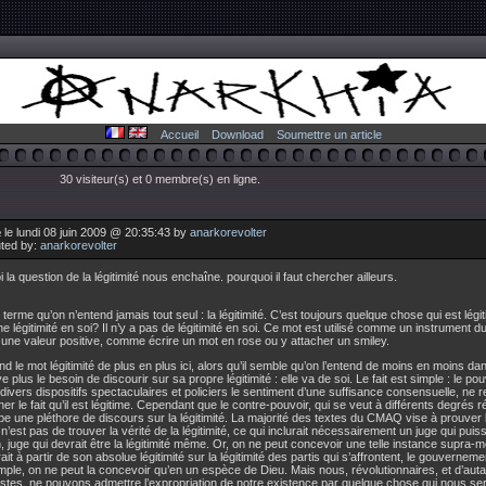
Accueil
Download
Soumettre un article
30 visiteur(s) et 0 membre(s) en ligne.
le lundi 08 juin 2009 @ 20:35:43 by
anarkorevolter
uted by:
anarkorevolter
 la question de la légitimité nous enchaîne. pourquoi il faut chercher ailleurs.
 terme qu’on n’entend jamais tout seul : la légitimité. C’est toujours quelque chose qui est légi
 une légitimité en soi? Il n’y a pas de légitimité en soi. Ce mot est utilisé comme un instrument d
 une valeur positive, comme écrire un mot en rose ou y attacher un smiley.
d le mot légitimité de plus en plus ici, alors qu’il semble qu’on l’entend de moins en moins d
e plus le besoin de discourir sur sa propre légitimité : elle va de soi. Le fait est simple : le pou
 divers dispositifs spectaculaires et policiers le sentiment d’une suffisance consensuelle, ne 
er le fait qu’il est légitime. Cependant que le contre-pouvoir, qui se veut à différents degrés r
e une pléthore de discours sur la légitimité. La majorité des textes du CMAQ vise à prouver la 
 n’est pas de trouver la vérité de la légitimité, ce qui inclurait nécessairement un juge qui puis
, juge qui devrait être la légitimité même. Or, on ne peut concevoir une telle instance supra-
rait à partir de son absolue légitimité sur la légitimité des partis qui s’affrontent, le gouverneme
ple, on ne peut la concevoir qu’en un espèce de Dieu. Mais nous, révolutionnaires, et d’au
stes, ne pouvons admettre l’expropriation de notre existence par quelque chose qui nous sera