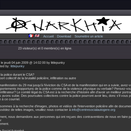
Accueil
Download
Soumettre un article
23 visiteur(s) et 0 membre(s) en ligne.
le jeudi 04 juin 2009 @ 14:02:00 by littlepunky
uted by:
littlepunky
t la police durant le CSA?
 collectif de la brutalité policière, infiltration ou autre
nifestation du 29 mai jusqu'à l'éviction du CSA et de la manifestation qui en a suivie, avez-
ortements inopportuns de la police comme de la violence physique ou verbale? Pensez-vou
nfiltrateur? Le comité légal du CSA est à la recherche d'histoire afin d'avoir un meilleur portrait
 avons subie. Des poursuites collectives contre la police pourront avoir lieu, donc s'il vous p
 à ce courriel.
mes à la recherche d'images, photos et vidéos de l'intervention policière afin de documente
sédez de telles images, veuillez nous contacter à
info@centresocialautogere.org
nt, nous demandons aux personnes qui ont reçues des contraventions de nous en faire part
r
vement.
Social Autogéré