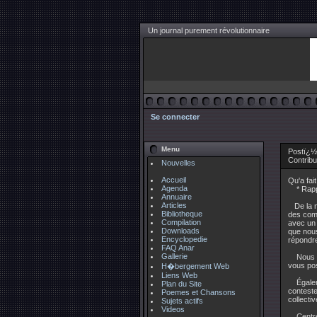
Un journal purement révolutionnaire
Se connecter
Menu
Postï¿½ 
Contrib
Nouvelles
Accueil
Qu'a fai
Agenda
* Rapport
Annuaire
Articles
De la ma
Bibliotheque
des comp
Compilation
avec un i
Downloads
que nous
Encyclopedie
répondre
FAQ Anar
Gallerie
Nous som
vous pos
H�bergement Web
Liens Web
Égaleme
Plan du Site
conteste
Poemes et Chansons
collecti
Sujets actifs
Videos
Centre 