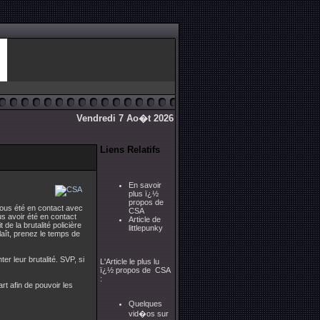
Vendredi 7 Ao�t 2026
Liens Relatifs
En savoir
plus ï¿½
propos de
vous été en contact avec
CSA
s avoir été en contact
Article de
 de la brutalité policière
littlepunky
laît, prenez le temps de
r leur brutalité. SVP, si
L'Article le plus lu
ï¿½ propos de CSA
:
 afin de pouvoir les
Quelques
vid�os sur