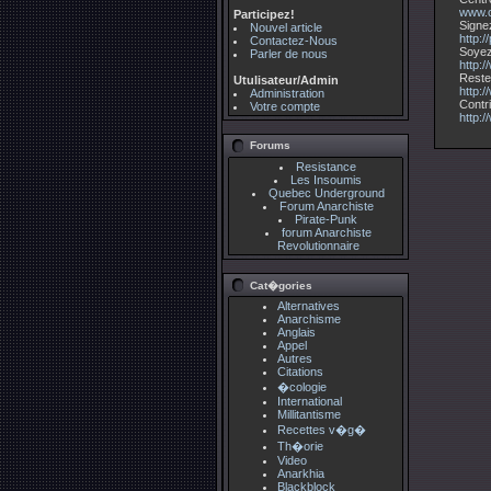
www.c
Participez!
Signez l
Nouvel article
http:/
Contactez-Nous
Soyez a
Parler de nous
http:
Restez i
Utulisateur/Admin
http:/
Administration
Contrib
Votre compte
http:/
Forums
Resistance
Les Insoumis
Quebec Underground
Forum Anarchiste
Pirate-Punk
forum Anarchiste
Revolutionnaire
Cat�gories
Alternatives
Anarchisme
Anglais
Appel
Autres
Citations
�cologie
International
Millitantisme
Recettes v�g�
Th�orie
Video
Anarkhia
Blackblock