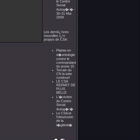
le Centre
Social
Autog�r� -
30-31 Mai
2009
Les derniï¿½res
nouvelles ï¿½
propos de CSA :
Plainte en
d�ontologie
contre le
commandant
du poste 15
Terrain du
CN la lutte
continue!
LE CSA
REPART DE
PLUS
BELLE
L'�viction
du Centre
Social
Autog�r�
Le CSA et
l'obsession
de la
l�gitimit�