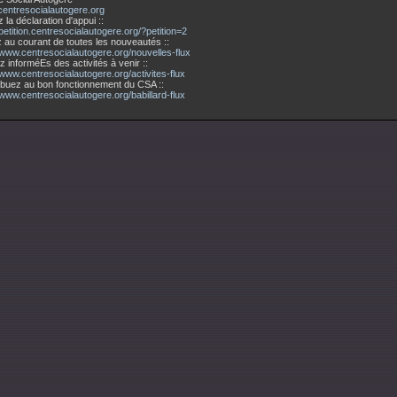
entresocialautogere.org
a déclaration d'appui ::
/petition.centresocialautogere.org/?petition=2
u courant de toutes les nouveautés ::
//www.centresocialautogere.org/nouvelles-flux
nforméEs des activités à venir ::
/www.centresocialautogere.org/activites-flux
uez au bon fonctionnement du CSA ::
/www.centresocialautogere.org/babillard-flux