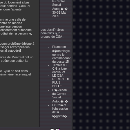
le Centre
ise du logement à bas
Social
uveaux condos. Ceux-ci
Autog�r� -
encore l'attente
30-31 Mai
2009
 comme une salle de
 centre de médias
une intervention
Les derniï¿½res
ait entièrement autonome
nouvelles ï¿½
 coûtait rien à personne,
propos de CSA :
 aucun problème éthique à
Plainte en
sager l'expropriation
ocial autogéré!
d�ontologie
contre le
aires de Montréal ont un
commandant
 coûte que coûte, la
du poste 15
.
Terrain du
CN la lutte
A. Que ce soit dans
continue!
phénomène face auquel
LE CSA
REPART DE
PLUS
BELLE
L'�viction
du Centre
Social
Autog�r�
Le CSA et
l'obsession
de la
l�gitimit�