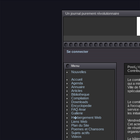
Un journal purement révolutionnaire
Se connecter
Menu
Postï¿½ 
Contrib
Nouvelles
Accueil
Le comi
Agenda
qui a mi
Annuaire
Ville de
Articles
spéculat
Bibliotheque
Compilation
Downloads
Le comit
Encyclopedie
à l'occu
FAQ Anar
service 
Gallerie
les initi
H�bergement Web
Vendredi
Liens Web
Cet acte
Plan du Site
de résid
Poemes et Chansons
organis
Sujets actifs
Videos
Le bâtim