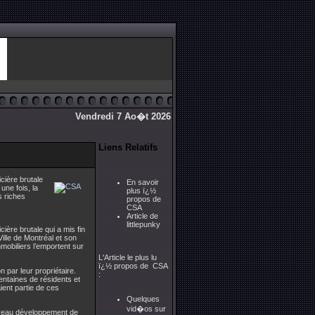
Vendredi 7 Ao�t 2026
Liens Relatifs
ière brutale
En savoir
une fois, la
plus ï¿½
s riches
propos de
CSA
Article de
littlepunky
ère brutale qui a mis fin
Ville de Montréal et son
mobiliers l’emportent sur
L'Article le plus lu
ï¿½ propos de CSA
n par leur propriétaire.
:
entaines de résidents et
ient partie de ces
Quelques
vid�os sur
ouveau développement de