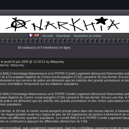
Accueil
Download
Soumettre un article
50 visiteur(s) et 0 membre(s) en ligne.
le jeudi 04 juin 2009 @ 12:18:21 by littlepunky
uted by:
littlepunky
té BAILS Hochelaga-Maisonneuve et le POPIR-Comité Logement dénoncent l'intervention polic
s fin à l'occupation légitime du Centre social autogéré (CSA) samedi le 30 mai dernier. Encore 
 Montréal et son service de police ont démontré que les intérêts des grands promoteurs et de
eurs immobiliers l’emportent sur les initiatives populaires.
é BAILS Hochelaga-Maisonneuve et le POPIR-Comité Logement dénoncent l'intervention polici
pation légitime du Centre social autogéré (CSA) samedi le 30 mai dernier. Encore une fois, la 
de police ont démontré que les intérêts des grands promoteurs et des riches spéculateurs im
atives populaires.
 dernier, le 29 mai, le centre social autogéré prenait place dans des locaux laissés à l'abando
 de réappropriation avait reçu l'appui de plus de 50 organismes de partout à Montréal et de c
entes de différents quartiers populaires. Le comité BAILS et le POPIR-Comité Logement faisa
mes et continuent à appuyer les différentes démarches du CSA.
ent revendiqué, puis socialement réapproprié, était très symbolique, puisqu'un projet de n