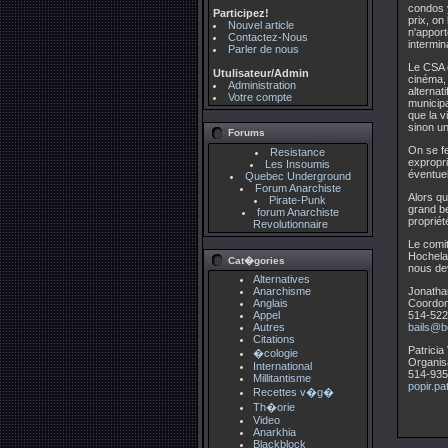
condos y
Participez!
prix, on
Nouvel article
n'apport
Contactez-Nous
intermin
Parler de nous
Le CSA q
Utulisateur/Admin
cinéma, 
Administration
alternat
Votre compte
municipa
que la v
sinon un
Forums
On se fe
Resistance
expropri
Les Insoumis
éventuel
Quebec Underground
Forum Anarchiste
Alors qu
Pirate-Punk
grand be
forum Anarchiste
propriét
Revolutionnaire
Le comi
Hochela
Cat�gories
nous dev
Alternatives
Anarchisme
Jonatha
Anglais
Coordon
Appel
514-522
Autres
bails@be
Citations
Patricia
�cologie
Organis
International
514-935
Millitantisme
popir.pa
Recettes v�g�
Th�orie
Video
Anarkhia
Blackblock