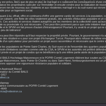
 est prévu. Alors que de plus en plus de mal-logé-e-s subissent les conséquences d'une cr
 laisse les propriétaires spéculer sur l'immobilier et ensuite vendre pour la réalisation de no
eront rien de nouveau aux résidents et aux résidentes mal-logé-e-s du sud-ouest qui vivront 
able pour un logement social.
uant à lui, offrait, offre et continuera d'offrir une gamme variée de services à la population,
un cabaret, une flotte de vélos totalement gratuits, des activités d'éducation populaire et un
ifs. Ces activités et services étaient autogérés par les membres de la collectivité sans qu'auc
le ou provinciale n'y soit nécessaire. C'est peut-être justement parce que cette initiative ét
ille et le SPVM ont fait preuve d'autant d'intransigeance! Pourtant, il y avait là un projet qui ne
 peu de tolérance!
ra peut être répondre qu'il faut respecter la propriété privée. Pourtant, le gouvernement n'a
er des résident-e-s pour son projet d'échangeur Turcot. Pourquoi alors refuser de même envi
le d'un spéculateur pour permettre un projet aussi rassembleur et nécessaire que le centre s
e les populations de Pointe Saint-Charles, du Sud-ouest et de l'ensemble des quartiers popul
soin d'initiatives sociales comme celle du CSA, le SPVM et les autorités ont préféré défendre
é privée et un projet de condos qui ne bénéficiera qu'à une infime partie aisée de la population
té BAILS Hochelaga-Maisonneuve et le POPIR-Comité Logement réitèrent leur soutien au CS
ga-Maisonneuve, dans Pointe-St-Charles ou dans Saint-Henri, l’embourgeoisement est un 
ons opposer une vigoureuse résistance populaire et solidaire.
n Aspireault-Massé
nateur du Comité BAILS
-1817
llnet.ca
 Viannay
atrice communautaire au POPIR-Comité Logement
-4649
tricia@videotron.ca