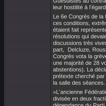
Guesdistes au contrai
leur hostilité à l'éga
Le 6e Congrès de la 
ces conditions, extr
étaient fait représen
résolutions qui devai
discussions très vives
part, Delcluze, Rouss
Congrès vota la grèv
une majorité de 28 vo
abstentions). La décl
prétexte cherché par 
la salle des séances.
«L'ancienne Fédératio
divisée en deux fracti
dépendance du Parti 