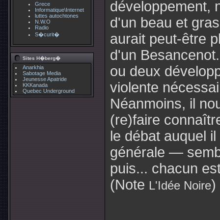
développement, n
Grece
Informatique\Internet
luttes autochtones
d'un beau et gras 
N.W.O
Radio
aurait peut-être p
S�curit�
d'un Besancenot..
Sites H�berg�
ou deux développ
Anarkhia
Sabotage Media
Jeunesse Apatride
violente nécessair
KKKanada
Quebec Underground
Néanmoins, il nou
(re)faire connaît
le débat auquel il
générale — sembl
puis... chacun est
(Note
)
L'Idée Noire