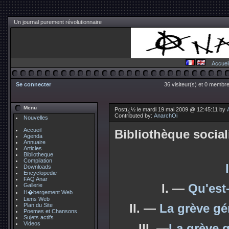
Un journal purement révolutionnaire
Accuei
Se connecter
36 visiteur(s) et 0 membre
Menu
Postï¿½ le mardi 19 mai 2009 @ 12:45:11 by
Contributed by:
AnarchOi
Nouvelles
Accueil
Bibliothèque social
Agenda
Annuaire
Articles
Bibliotheque
Compilation
Downloads
Encyclopedie
FAQ Anar
I. —
Qu'est
Gallerie
H�bergement Web
Liens Web
II. —
La grève gé
Plan du Site
Poemes et Chansons
Sujets actifs
Videos
III. —
La grève g