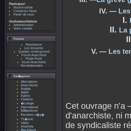
Participez!
Nouvel article
IV. —
Les
Contactez-Nous
Parler de nous
I.
Utulisateur/Admin
Administration
II.
La 
Votre compte
I
Forums
Resistance
Les Insoumis
V. —
Les te
Quebec Underground
Forum Anarchiste
Pirate-Punk
forum Anarchiste
Revolutionnaire
Cat�gories
Alternatives
Anarchisme
Anglais
Appel
Autres
Citations
Cet ouvrage n'a 
�cologie
International
Millitantisme
d'anarchiste, ni 
Recettes v�g�
Th�orie
de syndicaliste r
Video
Anarkhia
Blackblock