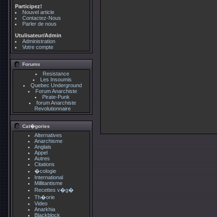
Participez!
Nouvel article
Contactez-Nous
Parler de nous
Utulisateur/Admin
Administration
Votre compte
Forums
Resistance
Les Insoumis
Quebec Underground
Forum Anarchiste
Pirate-Punk
forum Anarchiste
Revolutionnaire
Cat�gories
Alternatives
Anarchisme
Anglais
Appel
Autres
Citations
�cologie
International
Millitantisme
Recettes v�g�
Th�orie
Video
Anarkhia
Blackblock