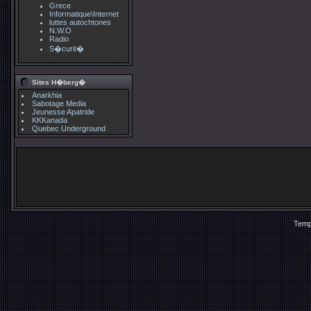
Grece
Informatique\Internet
luttes autochtones
N.W.O
Radio
S�curit�
Sites H�berg�
Anarkhia
Sabotage Media
Jeunesse Apatride
KKKanada
Quebec Underground
Temp