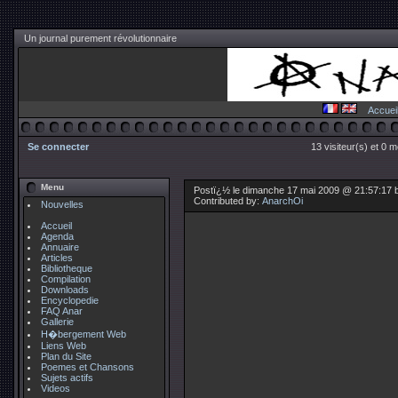
Un journal purement révolutionnaire
Accuei
Se connecter
13 visiteur(s) et 0 
Menu
Postï¿½ le dimanche 17 mai 2009 @ 21:57:17
Contributed by:
AnarchOi
Nouvelles
Accueil
Agenda
Annuaire
Articles
Bibliotheque
Compilation
Downloads
Encyclopedie
FAQ Anar
Gallerie
H�bergement Web
Liens Web
Plan du Site
Poemes et Chansons
Sujets actifs
Videos