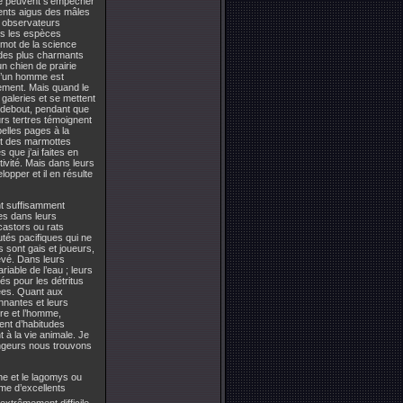
 ne peuvent s’empêcher
ments aigus des mâles
s observateurs
es les espèces
 mot de la science
n des plus charmants
un chien de prairie
d’un homme est
ement. Mais quand le
 galeries et se mettent
t debout, pendant que
eurs tertres témoignent
elles pages à la
 et des marmottes
que j’ai faites en
tivité. Mais dans leurs
lopper et il en résulte
nt suffisamment
res dans leurs
castors ou rats
és pacifiques qui ne
 sont gais et joueurs,
levé. Dans leurs
riable de l’eau ; leurs
s pour les détritus
lées. Quant aux
nnantes et leurs
re et l’homme,
ent d’habitudes
nt à la vie animale. Je
ongeurs nous trouvons
he et le lagomys ou
me d’excellents
t extrêmement difficile