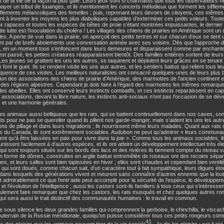
t de la vie de la façon la plus gaie. Leurs jeux sont si charmants que tous les observateurs
payer un tribut de louanges, et ils mentionnent les concerts mélodieux que forment les siffle
ifflements mélancoliques des femelles ; puis, reprenant leurs devoirs de citoyens, ces même
t à inventer les moyens les plus diaboliques capables d’exterminer ces petits voleurs. Tout
x rapaces et toutes les espèces de bêtes de proie s’étant montrées impuissantes, le dernier
te lutte est l’inoculation du choléra ! Les villages des chiens de prairies en Amérique sont u
es. A perte de vue dans la prairie, on aperçoit des petits tertres et sur chacun d’eux se tient 
nt par de brefs aboiements une conversation animée avec ses voisins. Dès que l’approche 
e, en un moment tous s’enfoncent dans leurs demeures et disparaissent comme par enchant
st passé, les petites créatures réapparaissent bientôt. Des familles entières sortent de leurs
 Les jeunes se grattent les uns les autres, se taquinent et déploient leurs grâces en se tenan
x font le guet. Ils se rendent visite les uns aux autres, et les sentiers battus qui relient tous l
équence de ces visites. Les meilleurs naturalistes ont consacré quelques-unes de leurs plus b
ion des associations des chiens de prairie d’Amérique, des marmottes de l’ancien continent
 des régions alpestres. Cependant je dois faire à l’égard des marmottes les mêmes remarques 
des abeilles. Elles ont conservé leurs instincts combatifs, et ces instincts reparaissent en cap
associations, devant la libre nature, les instincts anti-sociaux n’ont pas l’occasion de se déve
x et une harmonie générales.
 animaux aussi belliqueux que les rats, qui se battent continuellement dans nos caves, so
ents pour ne pas se quereller quand ils pillent nos garde-manger, mais s’aident les uns les aut
ons de pillage et dans leurs migrations ; ils nourrissent même leurs malades. Quant aux rats 
 du Canada, ils sont extrêmement sociables. Audubon ne peut qu’admirer « leurs communaut
t qu’à être laissées en paix pour vivre dans la joie ». Comme tous les animaux sociables, ils
éunissent facilement à d’autres espèces, et ils ont atteint un développement intellectuel très é
 qui sont toujours situés sur les bords des lacs et des rivières ils tiennent compte du niveau va
n forme de dômes, construites en argile battue entremêlée de roseaux ont des recoins séparé
es, et leurs salles sont bien tapissées en hiver ; elles sont chaudes et cependant bien venti
 qui sont doués, comme chacun sait, d’un caractère tout à fait sympathique, leurs digues éto
 dans lesquels des générations vivent et meurent sans connaître d’autres ennemis que la lout
 admirablement ce que l’entr’aide peut accomplir pour la sécurité de l’espèce, le développem
 et l’évolution de l’intelligence ; aussi les castors sont-ils familiers à tous ceux qui s’intéresse
ulement faire remarquer que chez les castors, les rats musqués et chez quelques autres r
qui sera aussi le trait distinctif des communautés humaines : le travail en commun.
 sous silence les deux grandes familles qui comprennent la gerboise, le chinchilla, le viscac
outerrain de la Russie méridionale, quoiqu’on puisse considérer tous ces petits rongeurs com
41
 des plaisirs que les animaux peuvent tirer de la vie sociale
. Je dis les plaisirs ; car il es