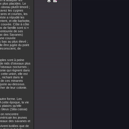
x plus placides. Le
oiseau plutôt timoré ;
us avez les cygnes
rares et courtes, les
oïste a répudié les
tent, et elle barbotte,
re couvée. Côte à côte
s de famille sont si «
 entourée de ses
as
des Savanes)
 une couvée
 bas au plus élevé ;
le être jugée du point
inconscient, de
mples sont à peine
de nids d’oiseaux plus
 d’oiseaux nocturnes ;
monie qui règnent dans
cette union, elle est
, nichant dans le
n de ces minarets
t juste au-dessous.
cher de leur colonie.
autre forme. Les
cette époque, la vie
plaisirs qu’elle
 bleus (
Sitia cœsia
)
 on rencontre
méricain les jeunes
ineaux des savanes et
i vivent isolées que de