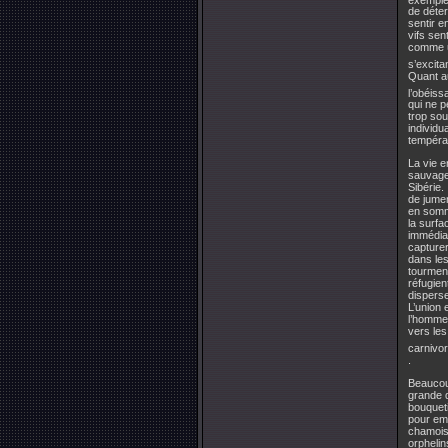
de déter
sentir e
vifs sen
comme u
s’excita
Quant au 
l’obéis
qui ne p
trop so
individu
tempéram
La vie e
sauvage
Sibérie
de jumen
en somme
la surfa
immédiat
capturer
dans les
tourment
réfugien
disperse
L’union 
l’homme,
vers les
carnivor
.
Beaucoup
grande d
bouqueti
pour emp
chamois 
orphelin