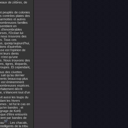
upeaux de zèbres, de
ent peuplés de colonies
es contrées plates des
marmottes et autres
e nombreuses familles
ssemblent en
 d’innombrables
ses, l’Océan lui-
e nous trouvons des
s. Tous ces
s, quoiqu’aujourd’hui,
ions d’autrefois.
se est l’opinion de
nt leurs dents
 n’est qu’une
res. Nous trouvons des
ns, tigres, léopards,
groupes. Et cependant,
bus des civettes
 sait qu’au dernier
pements beaucoup plus
le est éminemment
es nombreuses espèces.
rfaitement décrit
, s’élancent tout d’un
it aussi les loups du
dant les hivers
es ; tel fut le cas en
qu’en bandes ; et
ignage de Kohl)
isque d’être entourés
cient par bandes de
37
eau
. Les chacals,
elligents de la tribu