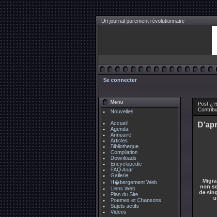
Un journal purement révolutionnaire
Se connecter
Menu
Postï¿½
Contrib
Nouvelles
Accueil
D’apr
Agenda
Annuaire
Articles
Bibliotheque
Compilation
Downloads
Encyclopedie
FAQ Anar
Gallerie
Migra
H�bergement Web
non so
Liens Web
de sing
Plan du Site
u
Poemes et Chansons
Sujets actifs
Videos