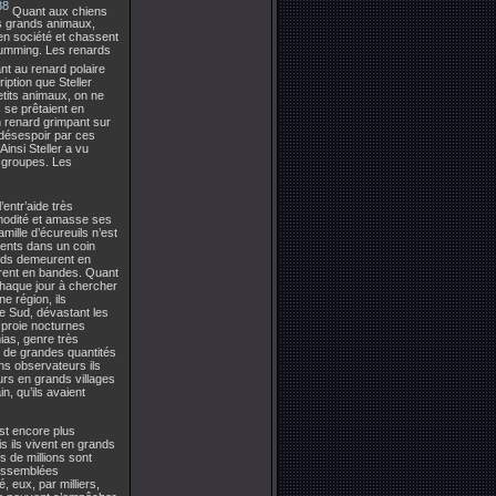
38
Quant aux chiens
es grands animaux,
 en société et chassent
Cumming. Les renards
nt au renard polaire
ription que Steller
etits animaux, on ne
s se prêtaient en
n renard grimpant sur
 désespoir par ces
Ainsi Steller a vu
s groupes. Les
entr’aide très
mmodité et amasse ses
mille d’écureuils n’est
rents dans un coin
nids demeurent en
igrent en bandes. Quant
haque jour à chercher
e région, ils
e Sud, dévastant les
 proie nocturnes
ias, genre très
s de grandes quantités
ns observateurs ils
urs en grands villages
, qu’ils avaient
est encore plus
s ils vivent en grands
s de millions sont
 assemblées
 eux, par milliers,