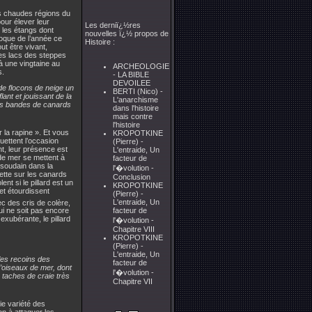
s chaudes régions du
our élever leur
Les derniï¿½res
 les étangs dont
nouvelles ï¿½ propos de
poque de l’année ce
Histoire :
out être vivant,
les lacs des steppes
à une vingtaine au
ARCHEOLOGIE
s.
- LA BIBLE
DEVOILEE
de flocons de neige un
BERTI (Nico) -
lant et jouissant de la
L'anarchisme
des bandes de canards
dans l'histoire
mais contre
l'histoire
r la rapine ». Et vous
KROPOTKINE
uettent l’occasion
(Pierre) -
nt, leur présence est
L'entraide, Un
 de mer se mettent à
facteur de
te soudain dans la
l'�volution -
jette sur les canards
Conclusion
nt si le pillard est un
KROPOTKINE
 et étourdissent
(Pierre) -
L'entraide, Un
vec des cris de colère,
facteur de
ui ne soit pas encore
xubérante, le pillard
l'�volution -
Chapitre VIII
KROPOTKINE
(Pierre) -
L'entraide, Un
 les recoins des
facteur de
’oiseaux de mer, dont
l'�volution -
 taches de craie très
Chapitre VII
ie variété des
ion à attaquer les