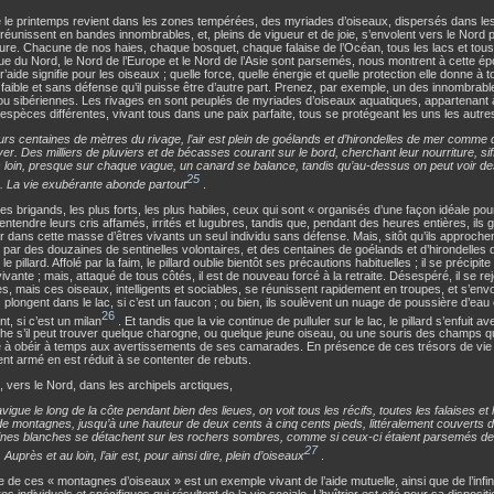
 le printemps revient dans les zones tempérées, des myriades d’oiseaux, dispersés dans le
réunissent en bandes innombrables, et, pleins de vigueur et de joie, s’envolent vers le Nord p
ure. Chacune de nos haies, chaque bosquet, chaque falaise de l’Océan, tous les lacs et tous
ue du Nord, le Nord de l’Europe et le Nord de l’Asie sont parsemés, nous montrent à cette é
tr’aide signifie pour les oiseaux ; quelle force, quelle énergie et quelle protection elle donne à t
faible et sans défense qu’il puisse être d’autre part. Prenez, par exemple, un des innombrab
u sibériennes. Les rivages en sont peuplés de myriades d’oiseaux aquatiques, appartenant 
espèces différentes, vivant tous dans une paix parfaite, tous se protégeant les uns les autre
urs centaines de mètres du rivage, l’air est plein de goélands et d’hirondelles de mer comme 
iver. Des milliers de pluviers et de bécasses courant sur le bord, cherchant leur nourriture, siff
s loin, presque sur chaque vague, un canard se balance, tandis qu’au-dessus on peut voir 
25
. La vie exubérante abonde partout
.
 les brigands, les plus forts, les plus habiles, ceux qui sont « organisés d’une façon idéale pou
ntendre leurs cris affamés, irrités et lugubres, tandis que, pendant des heures entières, ils g
r dans cette masse d’êtres vivants un seul individu sans défense. Mais, sitôt qu’ils approche
 par des douzaines de sentinelles volontaires, et des centaines de goélands et d’hirondelles
e pillard. Affolé par la faim, le pillard oublie bientôt ses précautions habituelles ; il se précipi
vante ; mais, attaqué de tous côtés, il est de nouveau forcé à la retraite. Désespéré, il se re
, mais ces oiseaux, intelligents et sociables, se réunissent rapidement en troupes, et s’envole
ils plongent dans le lac, si c’est un faucon ; ou bien, ils soulèvent un nuage de poussière d’eau
26
ant, si c’est un milan
. Et tandis que la vie continue de pulluler sur le lac, le pillard s’enfuit a
he s’il peut trouver quelque charogne, ou quelque jeune oiseau, ou une souris des champs q
 à obéir à temps aux avertissements de ses camarades. En présence de ces trésors de vie e
nt armé en est réduit à se contenter de rebuts.
n, vers le Nord, dans les archipels arctiques,
navigue le long de la côte pendant bien des lieues, on voit tous les récifs, toutes les falaises et
e montagnes, jusqu’à une hauteur de deux cents à cinq cents pieds, littéralement couverts d
rines blanches se détachent sur les rochers sombres, comme si ceux-ci étaient parsemés de
27
 Auprès et au loin, l’air est, pour ainsi dire, plein d’oiseaux
.
de ces « montagnes d’oiseaux » est un exemple vivant de l’aide mutuelle, ainsi que de l’infin
es individuels et spécifiques qui résultent de la vie sociale. L’huîtrier est cité pour sa disposit