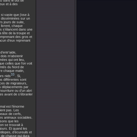
s dans le but de
jeux et à des
 si vaste que j’ose à
es disséminées sur un
rs jours de suite,
 livrent, chaque
ils s’élancent dans une
a tête de la troupe et
comprenant des gros et
hacun d’eux reprenant
d’entr’aide,
 dois m’abstenir
ées qui ont lieu,
e celles que l’on voit
omtés du Nord de
ure chaque matin,
33
urs nids
. Si,
s différentes sont
ces de migrateurs,
es déplacements par
ourriture ou d’un abri
des avant de s’ébranler
mal est l’énorme
ient pas. Les
peaux de cerfs,
des animaux sociables.
isons que les
on se trouvait à
 jours. Et quand les
ilopes, d’écureuils et
n de chasse qui dura