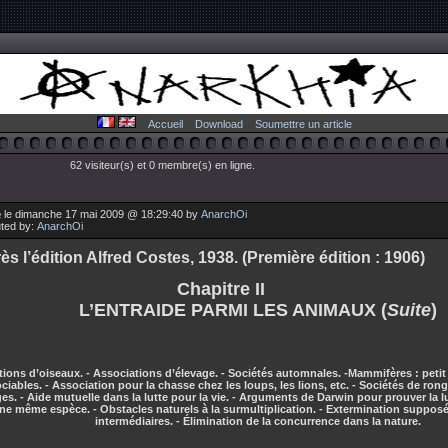
Accueil
Download
Soumettre un article
62 visiteur(s) et 0 membre(s) en ligne.
 le dimanche 17 mai 2009 @ 18:29:40 by
AnarchOi
uted by:
AnarchOi
ès l’édition Alfred Costes, 1938. (Première édition : 1906)
Chapitre II
L’ENTRAIDE PARMI LES ANIMAUX (
Suite
)
tions d’oiseaux. - Associations d’élevage. - Sociétés automnales. -Mammifères : pet
ciables. - Association pour la chasse chez les loups, les lions, etc. - Sociétés de ron
es. - Aide mutuelle dans la lutte pour la vie. - Arguments de Darwin pour prouver la l
ne même espèce. - Obstacles naturels à la surmultiplication. - Extermination suppos
intermédiaires. - Élimination de la concurrence dans la nature.