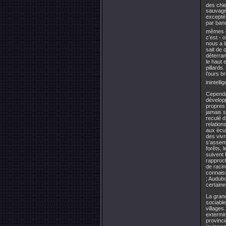
des chie
sauvage
excepté 
par ban
mêmes qu
c’est - 
nous a l
sait de 
déterran
le haut 
pillards
l’ours b
inintell
Cependan
développ
propres 
jamais 
reculé d
relation
aux écu
des vivr
s’assem
forêts, 
suivent 
rapproch
de racin
connaiss
; Audubo
certain
La gran
sociable
villages
extermi
provinci