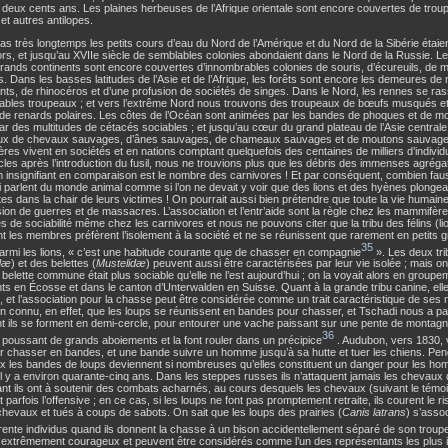
deux cents ans. Les plaines herbeuses de l’Afrique orientale sont encore couvertes de tro
et autres antilopes.
 pas très longtemps les petits cours d’eau du Nord de l’Amérique et du Nord de la Sibérie étai
rs, et jusqu’au XVIIe siècle de semblables colonies abondaient dans le Nord de la Russie. L
rands continents sont encore couvertes d’innombrables colonies de souris, d’écureuils, de 
. Dans les basses latitudes de l’Asie et de l’Afrique, les forêts sont encore les demeures d
nts, de rhinocéros et d’une profusion de sociétés de singes. Dans le Nord, les rennes se ra
ables troupeaux ; et vers l’extrême Nord nous trouvons des troupeaux de bœufs musqués et
de renards polaires. Les côtes de l’Océan sont animées par les bandes de phoques et de mor
 des multitudes de cétacés sociables ; et jusqu’au cœur du grand plateau de l’Asie central
ux de chevaux sauvages, d’ânes sauvages, de chameaux sauvages et de moutons sauvage
es vivent en sociétés et en nations comptant quelquefois des centaines de milliers d’individu
ècles après l’introduction du fusil, nous ne trouvions plus que les débris des immenses agrégat
insignifiant en comparaison est le nombre des carnivores ! Et par conséquent, combien faus
 parlent du monde animal comme si l’on ne devait y voir que des lions et des hyènes plongea
es dans la chair de leurs victimes ! On pourrait aussi bien prétendre que toute la vie humaine
on de guerres et de massacres. L’association et l’entr’aide sont la règle chez les mammifè
s de sociabilité même chez les carnivores et nous ne pouvons citer que la tribu des félins (lio
nt les membres préfèrent l’isolement à la société et ne se réunissent que rarement en petits 
35
rmi les lions, « c’est une habitude courante que de chasser en compagnie
». Les deux tri
idæ
) et des belettes (
Mustelidæ
) peuvent aussi être caractérisées par leur vie isolée ; mais on
a belette commune était plus sociable qu’elle ne l’est aujourd’hui ; on la voyait alors en grou
ts en Écosse et dans le canton d’Unterwalden en Suisse. Quant à la grande tribu canine, el
, et l’association pour la chasse peut être considérée comme un trait caractéristique de s
ien connu, en effet, que les loups se réunissent en bandes pour chasser, et Tschadi nous a pa
ils se forment en demi-cercle, pour entourer une vache paissant sur une pente de montagne
36
poussant de grands aboiements et la font rouler dans un précipice
. Audubon, vers 1830, v
 chasser en bandes, et une bande suivre un homme jusqu’à sa hutte et tuer les chiens. Pen
x les bandes de loups deviennent si nombreuses qu’elles constituent un danger pour les homm
l y a environ quarante-cinq ans. Dans les steppes russes ils n’attaquent jamais les chevaux 
nt ils ont à soutenir des combats acharnés, au cours desquels les chevaux (suivant le témo
 parfois l’offensive ; en ce cas, si les loups ne font pas promptement retraite, ils courent le r
chevaux et tués à coups de sabots. On sait que les loups des prairies (
Canis latrans
) s’asso
trente individus quand ils donnent la chasse à un bison accidentellement séparé de son troup
 extrêmement courageux et peuvent être considérés comme l’un des représentants les plus int