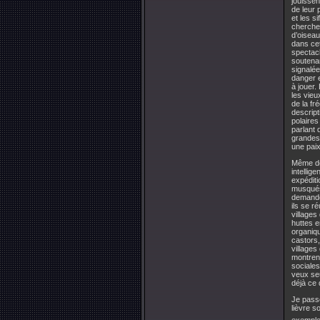
jouissen
de leur 
et les s
cherchen
d’oiseau
dans cet
spectacl
soutena
signalé
danger e
à jouer.
les vieu
de la fr
descript
polaires
parlant 
grandes 
une pai
Même des
intellig
expéditi
musqués
demanden
ils se r
villages
huttes e
organiqu
castors,
villages
montrent
sociales
veux se
déjà ce 
Je passe
lièvre s
exemples