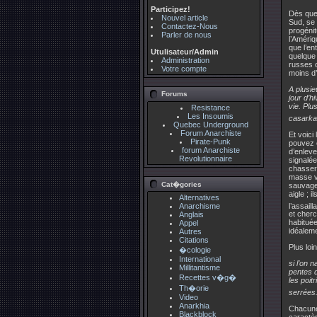
Participez!
Dès que
Nouvel article
Sud, se 
Contactez-Nous
progénit
Parler de nous
l’Amériq
que l’en
Utulisateur/Admin
quelque 
Administration
russes o
Votre compte
moins d’
A plusie
Forums
jour d’h
vie. Plu
Resistance
Les Insoumis
casarka
Quebec Underground
Forum Anarchiste
Et voici
Pirate-Punk
pouvez e
forum Anarchiste
d’enleve
Revolutionnaire
signalée
chasser l
masse vi
Cat�gories
sauvages
aigle ; 
Alternatives
l’assaill
Anarchisme
et cherc
Anglais
habituée
Appel
idéaleme
Autres
Citations
Plus loi
�cologie
International
si l’on 
Millitantisme
pentes d
Recettes v�g�
les poit
Th�orie
serrées.
Video
Anarkhia
Chacune 
Blackblock
caractèr