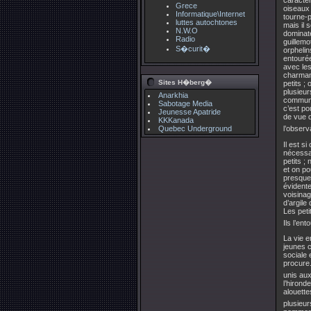
Grece
oiseaux 
Informatique\Internet
tourne-p
luttes autochtones
mais il 
N.W.O
dominate
Radio
guillemo
S�curit�
orphelin
entourée
avec les
charman
Sites H�berg�
petits 
plusieur
Anarkhia
commune.
Sabotage Media
c’est po
Jeunesse Apatride
de vue d
KKKanada
l’observ
Quebec Underground
Il est s
nécessa
petits ;
et on po
presque 
évidente
voisinag
d’argile
Les peti
Ils l’en
La vie e
jeunes 
sociale 
procure.
unis au
l’hiron
alouett
plusieur