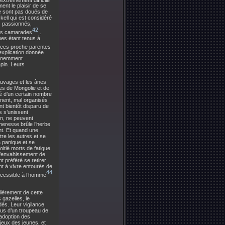
ent le plaisir de se
ne sont pas doués de
kell qui est considéré
s passionnés,
42
 ses camarades
.
eunes étant tenus à
èces proche parentes
 explication donnée
minemment
apin. Leurs
auvages et les ânes
s de Mongolie et de
é d’un certain nombre
inent, mal organisés
t bientôt disparu de
es s’unissent
ion, ne peuvent
heresse brûle l’herbe
nt. Et quand une
re les autres et se
a panique et se
itié morts de fatigue.
t l’envahissement de
t préféré se retirer
nt à vivre entourés de
44
ccessible à l’homme
lièrement de cette
 gazelles, le
dés. Leur vigilance
dus d’un troupeau de
’adoption des
jeux des jeunes, et