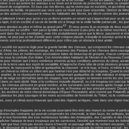
miner si ce qui amène les animaux à se réunir est le besoin de protection mutuelle ou simplem
ntouré de congénères. En tous cas nos lièvres, qui ne vivent pas en sociétés, et qui même 
timents de famille, ne peuvent pas vivre sans se réunir pour jouer ensemble. Dietrich de Winc
n des auteurs connaissant le mieux les habitudes des lièvres, les décrit comme des joueur
nt tellement à leurs jeux qu’on a vu un lièvre prendre un renard qui s’approchait pour un de
lapin, il vit en société et sa vie de famille est à l’image de la vieille famille patriarcale ; les j
43
sance absolue au père et même au grand-père
. Et nous avons là un exemple de deux esp
euvent pas se souffrir - non parce qu’elles se nourrissent à peu près de la même nourriture,
uvent dans des cas semblables, mais très probablement parce que le lièvre, passionné et é
aliste, ne peut pas se lier d’amitié avec cette créature placide, tranquille et soumise qu’est le l
ents sont trop profondément différents pour n’être pas un obstacle à leur amitié.
n société est aussi la règle pour la grande famille des chevaux, qui comprend les chevaux s
s d’Asie, les zèbres, les mustangs, les
cimarones
des Pampas et les chevaux demi-sauvage
. Ils vivent tous en nombreuses associations faites de beaucoup de groupes, chacun compos
ts sous la conduite d’un étalon. Ces innombrables habitants de l’Ancien et du Nouveau Cont
 pour résister tant à leurs nombreux ennemis qu’aux conditions adverses du climat, auraien
ce de la terre sans leur esprit de sociabilité. A l’approche d’une bête de proie plusieurs group
ement, ils repoussent la bête et quelquefois la chassent : et ni le loup, ni l’ours, ni même le l
 un cheval ou même un zèbre tant que l’animal n’est pas détaché du troupeau. Quand la séc
 prairies, ils se réunissent en troupeaux comprenant quelquefois dix mille individus et émigre
e de neige est déchaînée dans les steppes, tous les groupes se tiennent serrés les uns cont
t dans un ravin abrité. Mais si la confiance mutuelle disparaît, ou si le troupeau est saisi par l
, les chevaux périssent en grand nombre, et les survivants sont retrouvés après l’orage à mo
est leur arme principale dans la lutte pour la vie, et l’homme est leur principal ennemi. Devan
 les ancêtres de notre cheval domestique (l’
Equus Prezwalskii
, ainsi nommé par Poliakoff) on
 plateaux les plus sauvages et les moins accessibles de l’extrémité du Thibet, où ils continue
es, sous un climat aussi mauvais que celui des régions arctiques, mais dans une région ina
 d’exemples frappants de la vie sociale pourraient être tirés des mœurs du renne et particu
ivision des ruminants qui pourrait comprendre les chevreuils, le daim fauve, les antilopes, les
n et tout l’ensemble des trois nombreuses familles des Antelopidés, des Capridés et des Ovi
êcher l’attaque de leurs troupeaux par les carnivores, l’anxiété que montrent tous les indivi
tant que tous n’ont pas encore réussi à franchir un passage difficile de rochers escarpés ; l
s, le désespoir de la gazelle dont le mâle, ou même un camarade du même sexe est tué ; les 