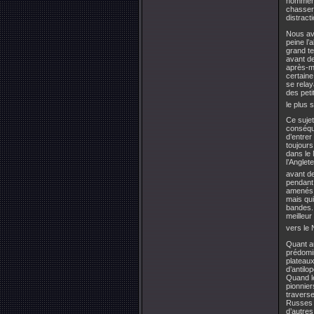
nommer 
chasser 
distract
Nous avo
peine l’
grand te
avant de
après-mi
certaine
se relay
des peti
le plus 
Ce sujet
conséque
d’entrer
toujours
dans le 
l’Anglet
avant de
pendant 
amenés 
mais qui
bandes. 
meilleur
vers le 
Quant a
prédomi
plateaux
d’antilo
Quand le
pionnier
traverse
Russes p
d’autres