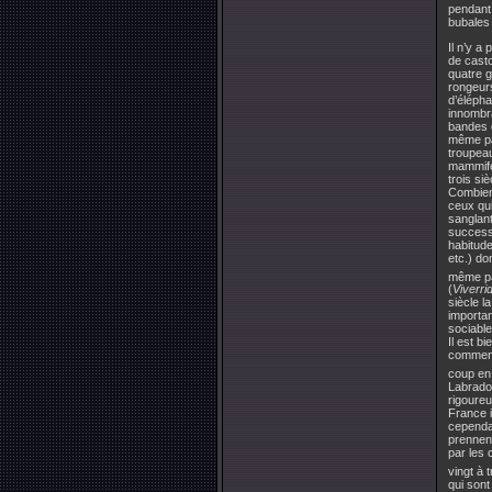
pendant 
bubales 
Il n’y a
de casto
quatre g
rongeurs
d’élépha
innombr
bandes 
même par
troupea
mammifèr
trois si
Combien 
ceux qui
sanglant
successi
habitude
etc.) do
même pa
(
Viverr
siècle l
importan
sociable
Il est b
comment 
coup en 
Labrador
rigoureu
France i
cependa
prennent
par les 
vingt à 
qui sont