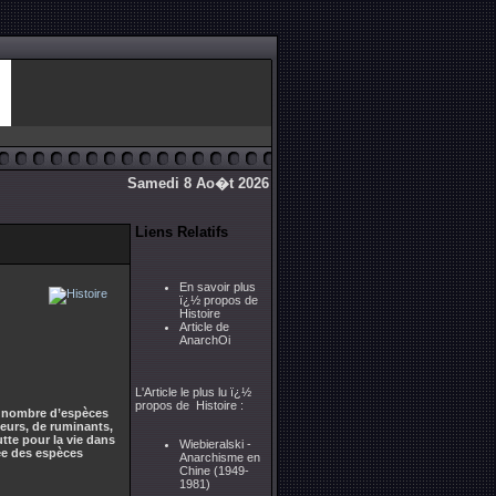
Samedi 8 Ao�t 2026
Liens Relatifs
En savoir plus
ï¿½ propos de
Histoire
Article de
AnarchOi
L'Article le plus lu ï¿½
propos de Histoire :
it nombre d’espèces
geurs, de ruminants,
utte pour la vie dans
Wiebieralski -
ée des espèces
Anarchisme en
Chine (1949-
1981)