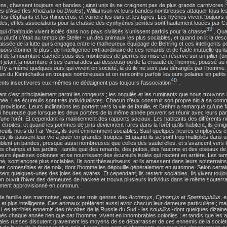
ns, chassent toujours en bandes ; ainsi unis ils ne craignent pas de plus grands carnivores.
s d’Asie (les
Kholzuns
ou
Dholes
), Williamson vit leurs bandes nombreuses attaquer tous l
les éléphants et les rhinocéros, et vaincre les ours et les tigres. Les hyènes vivent toujours
des, et les associations pour la chasse des cynhyènes peintes sont hautement louées par 
39
i d’habitude vivent isolés dans nos pays civilisés s’unissent parfois pour la chasse
. Qua
ou plutôt c’était au temps de Steller - un des animaux les plus sociables, et quand on lit la desc
aissée de la lutte qui s’engagea entre le malheureux équipage de Behring et ces intelligents p
quoi s’étonner le plus : de l’intelligence extraordinaire de ces renards et de l’aide mutuelle qu’il
t de la nourriture cachée sous des monticules de pierres ou mise en réserve sur un pilier (u
et jetant la nourriture à ses camarades au-dessous) ou de la cruauté de l’homme, poussé au
. Il y a même quelques ours qui vivent en société, là où ils ne sont pas dérangés par l’homme. 
run du Kamtchatka en troupes nombreuses et on rencontre parfois les ours polaires en petit
40
igents insectivores eux-mêmes ne dédaignent pas toujours l’association
.
t c’est principalement parmi les rongeurs ; les ongulés et les ruminants que nous trouvons l’
ée. Les écureuils sont très individualistes. Chacun d’eux construit son propre nid à sa co
provisions. Leurs inclinations les portent vers la vie de famille, et Brehm a remarqué qu’une fa
si heureuse que lorsque les deux portées de la même année peuvent se réunir avec leurs pa
’une forêt. Et cependant ils maintiennent des rapports sociaux. Les habitants des différents 
s étroites, et quand les pommes de pins deviennent rares dans la forêt qu’ils habitent, ils ém
reuils noirs du Far-West, ils sont éminemment sociables. Sauf quelques heures employées c
es, ils passent leur vie à jouer en grandes troupes. Et quand ils se sont trop multipliés dans un
blent en bandes, presque aussi nombreuses que celles des sauterelles, et s’avancent vers l
les champs et les jardins ; tandis que des renards, des putois, des faucons et des oiseaux de
leurs épaisses colonnes et se nourrissent des écureuils isolés qui restent en arrière. Les tam
é, sont encore plus sociables. Ils sont thésauriseurs, et ils amassent dans leurs souterrain
es comestibles et de noix, dont l’homme les dépouille généralement en automne. Selon certai
ent quelques-unes des joies des avares. Et cependant, ils restent sociables. Ils vivent toujo
n ouvrit l’hiver des demeures de hackee et trouva plusieurs individus dans le même souterrain
ement approvisionné en commun.
de famille des marmottes, avec ses trois genres des
Arctomys
,
Cynomys
et
Spermophilus
, 
 et plus intelligente. Ces animaux préfèrent aussi avoir chacun leur demeure particulière ; mai
. Les terribles ennemis des récoltes de la Russie du Sud - les
sousliks
-dont quelques dizaine
nés chaque année rien que par l’homme, vivent en innombrables colonies ; et tandis que les
ales russes discutent gravement les moyens de se débarrasser de ces ennemis de la société,