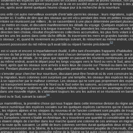
seulement les espèces qui se réunissent en sociétés automnales de jeunes oiseaux, non pa
ou de nicher, mais simplement pour jouir de la vie en société et pour passer le temps à des 
ions, après avoir donné quelques heures chaque jour à la recherche de la nourriture.
ns enfin cet autre merveilleux exemple d’entr’aide parmi les oiseaux : leurs migrations, sujet
aborder ici. Il suffira de dire que des oiseaux qui ont vécu pendant des mois en petites troup
rritoire se réunissent par milliers ; ils se rassemblent à une place déterminée pendant plusieu
 se mettre en route, et discutent manifestement les détails du voyage. Quelques espèces se
di, à des vols préparatoires à la longue traversée. Tous attendent les retardataires, et enfin 
 direction bien choisie, résultat d’expériences collectives accumulées, les plus forts volant à l
ant les uns les autres dans cette tâche difficile. Ils traversent les mers en grandes bandes 
ts oiseaux ; et, quand ils reviennent au printemps suivant, ils retournent au même endroit, c
32
souvent possession du nid même qu’il avait bâti ou réparé l’année précédente
.
 est si vaste et encore si imparfaitement étudié, il offre tant d’exemples frappants d’habitudes 
nces du fait principal de la migration et dont chacun demanderait une étude spéciale, que je
 ici dans plus de détails. Je ne peux que rappeler en passant les réunions nombreuses et anim
 au même endroit, avant le départ pour les longs voyages vers le Nord ou vers le Sud, ainsi qu
Nord, après que les oiseaux sont arrivés à leurs lieux de couvée sur l’Yeniséi ou dans les c
erre. Pendant plusieurs jours de suite, quelquefois pendant un mois, ils se réunissent une he
 s’envoler pour chercher leur nourriture, discutant peut-être l’endroit où ils vont construire le
la migration, leurs colonnes sont surprises par une tempête, les oiseaux des espèces les plu
à se rapprocher par le malheur commun. Les oiseaux qui ne sont pas proprement des espè
 se transportent lentement vers le Nord ou le Sud selon les saisons, accomplissent aussi c
Bien loin d’émigrer isolément, afin que chaque individu séparé s’assure les avantages d’une n
 dans une nouvelle région, ils s’attendent toujours les uns les autres et se réunissent en ban
34
Nord ou le Sud, suivant la saison
.
ux mammifères, la première chose qui nous frappe dans cette immense division du règne ani
nance numérique des espèces sociales sur les quelques espèces carnivores qui ne s’assoc
, les régions alpines et les steppes du nouveau et de l’ancien continent sont peuplés de trou
pes, de gazelles, de daims, de bisons, de chevreuils et de moutons sauvages, qui sont tous 
s Européens vinrent s’établir en Amérique, ils y trouvèrent une quantité si considérable de b
s étaient obligés de s’arrêter dans leur marche quand une colonne de ces animaux en migrati
r la route qu’ils suivaient. Le défilé de leurs colonnes serrées durait quelquefois deux et trois
rirent possession de la Sibérie, ils la trouvèrent si abondamment peuplée de chevreuils, d’ant
 animaux sociables, que la conquête même de la Sibérie ne fut autre chose qu’une expéditio