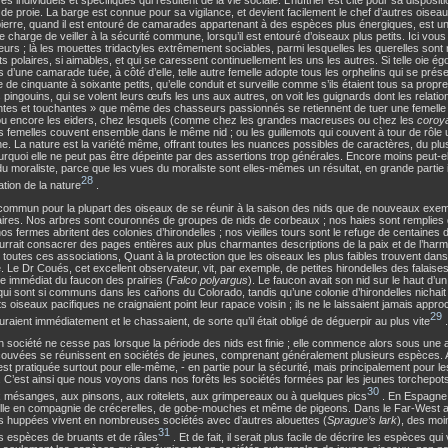
de proie. La barge est connue pour sa vigilance, et devient facilement le chef d’autres oiseau
ierre, quand il est entouré de camarades appartenant à des espèces plus énergiques, est un 
se charge de veiller à la sécurité commune, lorsqu’il est entouré d’oiseaux plus petits. Ici vo
urs ; là les mouettes tridactyles extrêmement sociables, parmi lesquelles les querelles sont 
ts polaires, si aimables, et qui se caressent continuellement les uns les autres. Si telle oie ég
s d’une camarade tuée, à côté d’elle, telle autre femelle adopte tous les orphelins qui se présen
 de cinquante à soixante petits, qu’elle conduit et surveille comme s’ils étaient tous sa prop
 pingouins, qui se volent leurs œufs les uns aux autres, on voit les guignards dont les relation
tes et touchantes » que même des chasseurs passionnés se retiennent de tuer une femelle
; ou encore les eiders, chez lesquels (comme chez les grandes macreuses ou chez les
coroy
s femelles couvent ensemble dans le même nid ; ou les guillemots qui couvent à tour de rôle
 La nature est la variété même, offrant toutes les nuances possibles de caractères, du plus
urquoi elle ne peut pas être dépeinte par des assertions trop générales. Encore moins peut-el
u moraliste, parce que les vues du moraliste sont elles-mêmes un résultat, en grande partie 
28
ation de la nature
.
i commun pour la plupart des oiseaux de se réunir à la saison des nids que de nouveaux exe
ires. Nos arbres sont couronnés de groupes de nids de corbeaux ; nos haies sont remplies 
 nos fermes abritent des colonies d’hirondelles ; nos vieilles tours sont le refuge de centaines
urrait consacrer des pages entières aux plus charmantes descriptions de la paix et de l’har
toutes ces associations, Quant à la protection que les oiseaux les plus faibles trouvent dans 
. Le Dr Coués, cet excellent observateur, vit, par exemple, de petites hirondelles des falaises
e immédiat du faucon des prairies (
Falco polyargus
). Le faucon avait son nid sur le haut d’u
 qui sont si communs dans les cañons du Colorado, tandis qu’une colonie d’hirondelles nichai
ts oiseaux pacifiques ne craignaient point leur rapace voisin ; ils ne le laissaient jamais appro
29
touraient immédiatement et le chassaient, de sorte qu’il était obligé de déguerpir au plus vite
.
n société ne cesse pas lorsque la période des nids est finie ; elle commence alors sous une 
couvées se réunissent en sociétés de jeunes, comprenant généralement plusieurs espèces. A 
est pratiquée surtout pour elle-même, - en partie pour la sécurité, mais principalement pour les 
 C’est ainsi que nous voyons dans nos forêts les sociétés formées par les jeunes torchepots
30
x mésanges, aux pinsons, aux roitelets, aux grimpereaux ou à quelques pics
. En Espagne
delle en compagnie de crécerelles, de gobe-mouches et même de pigeons. Dans le Far-West a
es huppées vivent en nombreuses sociétés avec d’autres alouettes (
Sprague’s lark
), des mo
31
s espèces de bruants et de râles
. Et de fait, il serait plus facile de décrire les espèces qu