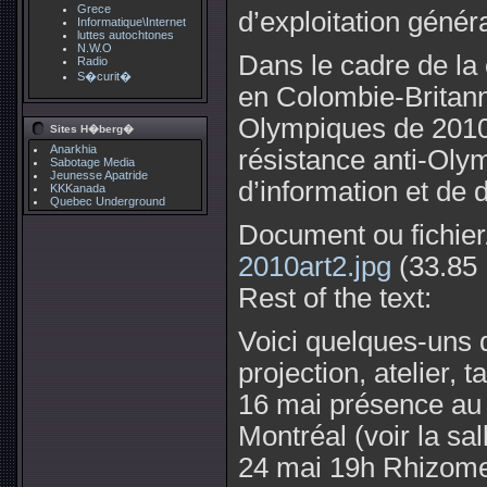
Grece
d’exploitation génér
Informatique\Internet
luttes autochtones
N.W.O
Dans le cadre de l
Radio
S�curit�
en Colombie-Britanni
Olympiques de 2010,
Sites H�berg�
Anarkhia
résistance anti-Oly
Sabotage Media
Jeunesse Apatride
d’information et de
KKKanada
Quebec Underground
Document ou fichier/
2010art2.jpg
(33.85
Rest of the text:
Voici quelques-uns 
projection, atelier, 
16 mai présence au 
Montréal (voir la sa
24 mai 19h Rhizome