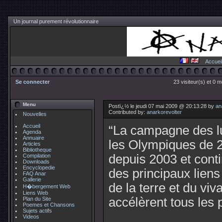
Un journal purement révolutionnaire
Accuei
Se connecter
23 visiteur(s) et 0 
Menu
Postï¿½ le jeudi 07 mai 2009 @ 20:13:28 by
an
Contributed by:
anarkorevolter
Nouvelles
Accueil
“La campagne des lu
Agenda
Annuaire
les Olympiques de 2
Articles
Bibliotheque
depuis 2003 et con
Compilation
Downloads
Encyclopedie
des principaux liens
FAQ Anar
Gallerie
de la terre et du vi
H�bergement Web
Liens Web
accélèrent tous les 
Plan du Site
Poemes et Chansons
Sujets actifs
Videos