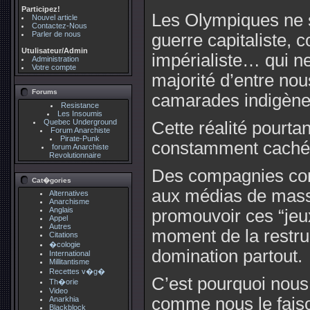
Participez!
Les Olympiques ne 
Nouvel article
Contactez-Nous
Parler de nous
guerre capitaliste, co
Utulisateur/Admin
impérialiste… qui ne
Administration
Votre compte
majorité d’entre nou
Forums
camarades indigèn
Resistance
Les Insoumis
Quebec Underground
Cette réalité pourta
Forum Anarchiste
Pirate-Punk
constamment caché
forum Anarchiste
Revolutionnaire
Des compagnies co
Cat�gories
aux médias de masse
Alternatives
Anarchisme
Anglais
promouvoir ces “jeu
Appel
Autres
moment de la restru
Citations
�cologie
domination partout.
International
Millitantisme
Recettes v�g�
C’est pourquoi nous
Th�orie
Video
comme nous le faiso
Anarkhia
Blackblock