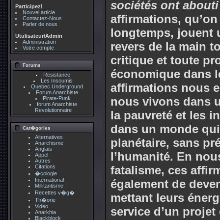
sociétés ont abouti
Participez!
Nouvel article
affirmations, qu’on
Contactez-Nous
Parler de nous
longtemps, jouent u
Utulisateur/Admin
Administration
revers de la main t
Votre compte
critique et toute p
Forums
économique dans le
Resistance
Les Insoumis
affirmations nous e
Quebec Underground
Forum Anarchiste
nous vivons dans u
Pirate-Punk
forum Anarchiste
Revolutionnaire
la pauvreté et les 
dans un monde qui 
Cat�gories
Alternatives
planétaire, sans pr
Anarchisme
Anglais
l’humanité. En nous
Appel
Autres
Citations
fatalisme, ces aff
�cologie
International
également de deven
Millitantisme
Recettes v�g�
mettant leurs énergi
Th�orie
Video
service d’un proje
Anarkhia
Blackblock