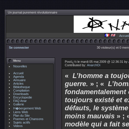
Un journal purement révolutionnaire
Accuei
Se connecter
30 visiteur(s) et 0 mem
Menu
Postï¿½ le mardi 05 mai 2009 @ 12:36:31 by
Contributed by:
AnarchOi
Nouvelles
Accueil
«
L’homme a toujour
Agenda
Annuaire
guerre.
» ; «
L’hom
Articles
Bibliotheque
fondamentalement 
Compilation
Downloads
Encyclopedie
toujours existé et e
FAQ Anar
Gallerie
défauts, le système
H�bergement Web
Liens Web
moins mauvais
» ; 
Plan du Site
Poemes et Chansons
modèle qui a fait s
Sujets actifs
Videos