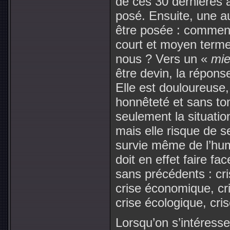
de ces 30 dernières a
posé. Ensuite, une a
être posée : comment 
court et moyen terme 
nous ? Vers un «
mi
être devin, la répons
Elle est douloureuse, 
honnêteté et sans to
seulement la situatio
mais elle risque de s
survie même de l’hum
doit en effet faire fa
sans précédents : cris
crise économique, cri
crise écologique, cris
Lorsqu’on s’intéress