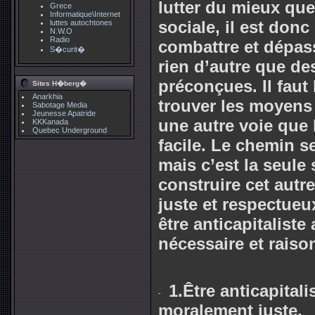
lutter du mieux que
Grece
Informatique\Internet
sociale, il est don
luttes autochtones
N.W.O
Radio
combattre et dépass
S�curit�
rien d’autre que de
préconçues. Il faut 
Sites H�berg�
Anarkhia
trouver les moyens
Sabotage Media
Jeunesse Apatride
une autre voie que 
KKKanada
Quebec Underground
facile. Le chemin s
mais c’est la seule
construire cet aut
juste et respectueux
être anticapitaliste
nécessaire et raiso
1.Être anticapitali
moralement juste.