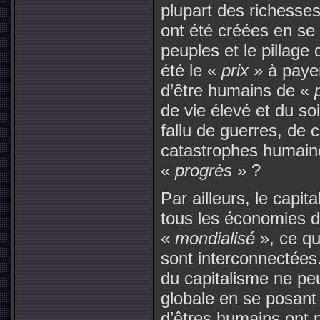
plupart des richesses
ont été créées en se 
peuples et le pillage
été le «
prix
» à payer
d’être humains de «
de vie élevé et du so
fallu de guerres, de 
catastrophes humaine
«
progrès
» ?
Par ailleurs, le capi
tous les économies d
«
mondialisé
», ce qu
sont interconnectées.
du capitalisme ne peu
globale en se posant
d’êtres humains ont p