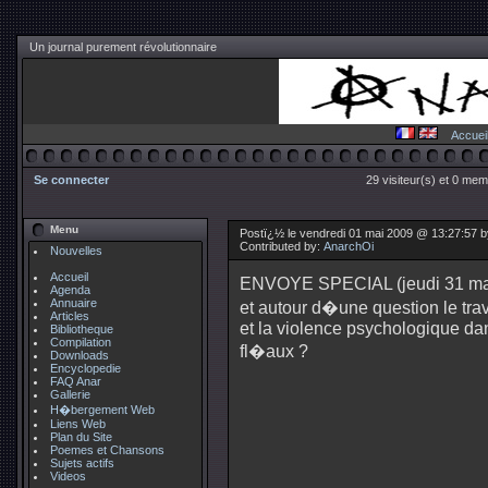
Un journal purement révolutionnaire
Accuei
Se connecter
29 visiteur(s) et 0 mem
Menu
Postï¿½ le vendredi 01 mai 2009 @ 13:27:57 
Contributed by:
AnarchOi
Nouvelles
Accueil
ENVOYE SPECIAL (jeudi 31 mai 
Agenda
Annuaire
et autour d�une question le trav
Articles
et la violence psychologique dan
Bibliotheque
Compilation
fl�aux ?
Downloads
Encyclopedie
FAQ Anar
Gallerie
H�bergement Web
Liens Web
Plan du Site
Poemes et Chansons
Sujets actifs
Videos