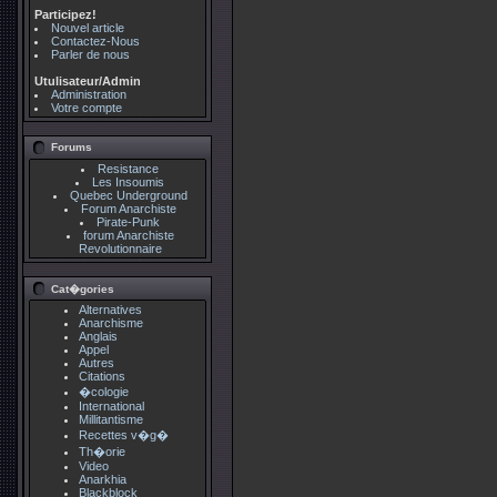
Participez!
Nouvel article
Contactez-Nous
Parler de nous
Utulisateur/Admin
Administration
Votre compte
Forums
Resistance
Les Insoumis
Quebec Underground
Forum Anarchiste
Pirate-Punk
forum Anarchiste
Revolutionnaire
Cat�gories
Alternatives
Anarchisme
Anglais
Appel
Autres
Citations
�cologie
International
Millitantisme
Recettes v�g�
Th�orie
Video
Anarkhia
Blackblock