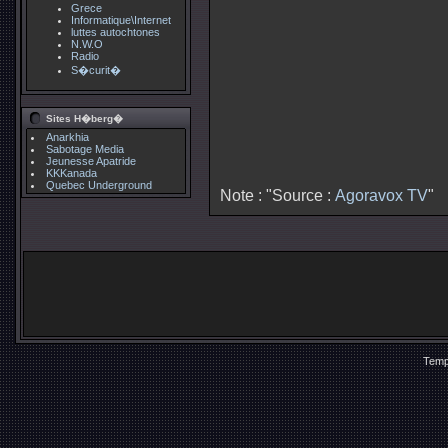
Grece
Informatique\Internet
luttes autochtones
N.W.O
Radio
S�curit�
Sites H�berg�
Anarkhia
Sabotage Media
Jeunesse Apatride
KKKanada
Quebec Underground
Note : "Source :
Agoravox TV
"
Temp