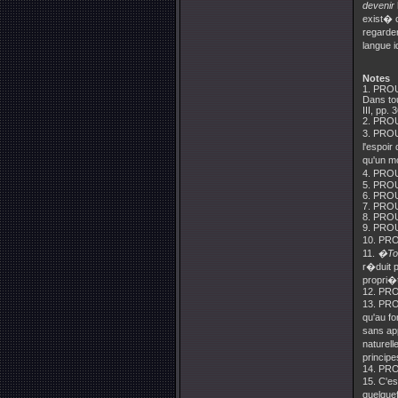
devenir
exist� c
regarde
langue i
Notes
1. PR
Dans tou
III, pp. 
2. PR
3. PR
l'espoir
qu'un m
4.
PRO
5. PR
6. PR
7. PR
8. PR
9. PR
10.
PR
11.
�Tou
r�duit 
propri�t
12. P
13. P
qu'au f
sans app
naturell
principe
14. P
15. C'e
quelquef