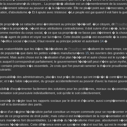
de la
souverainet� du citoyen...
La propri�t� allodiale est un d�membrement de la souverai
iculi�rement odieuse au pouvoir et
� la d�mocratie. Elle ne pla�t point aux d�mocrates, 
sation, d'absolutisme.� Et il ajoute avec tristesse: �Le peuple est gai quand il voit faire la g
 de propri�t� se rattache ainsi �troitement au principe f�d�ratif. �Le citoyen, dit
Proudh
conf�re la propri�t�, r�unit deux attributions contradictoires: il doit suivre d'un c�t�, la loi 
, comme membre du corps social, � ce que sa propri�t� ne fasse pas d�triment � la chose p
titu� agent de police et voyer sur lui-m�me. Cette double qualit� est essentielle � la consti
t l'�difice social s'�croule; il faut revenir au principe policier et autoritaire
14
.�
t pas vraisemblable que les id�es f�d�ralistes de
Proudhon
se r�alisent de notre temps; c
u de popularit� que dans les petites vall�es manufacturi�res
15
; les ouvriers des grandes 
lement. Mais autre chose est la r�alisation d'un plan f�d�ratif et autre chose est le syst
es auquel il correspondrait parfaitement; le gouvernement f�d�ratif peut n'�tre qu'un
mythe
 certains principes tr�s essentiels. Je crois que l'on pourrait ramener la th�orie proudho
suivants:
onsabilit� des administrateurs, plac�s tout pr�s de ceux qui ont int�r�t � contr�ler l
r; et tr�s faible s�paration, du groupe accidentellement au pouvoir d'avec la masse gou
ibilit� d'exp�rimenter facilement des solutions pour les probl�mes, moraux ou �conomique
ntation soit poursuivie individuellement, soit qu'elle le soit collectivement;
sit� de r�gler tous les rapports sociaux par le droit et d'�carter, aussi compl�tement que
ratif et la domination des partis.
h�se d'un r�gime f�d�raliste parfait constitue un moyen commode pour se repr�senter
m
ion de ce programme de droit public; mais celui-ci est ind�pendant de la repr�sentation et il 
ieurs mani�res fort dissemblables. La r�alit� du f�d�ralisme n'est pas. absolument n�ces
ances f�d�ralistes. Cette diff�rence entre un syst�me id�al et tout fait, qui est le mod�le 