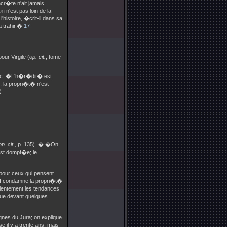
cr�te n'ait jamais
on
n'est pas loin de la
histoire, �crit-il dans sa
a trahir.�
17
our Virgile (
op. cit.
, tome
anc: �L'h�r�dit� est
, la propri�t� n'est
)
.
op. cit.
,
p. 135). � �On
est dompt�e; le
pour ceux qui pensent
tif condamne la propri�t�
 lentement les tendances
 que devant quelques
gnes du Jura; on explique
 il y a trente ans; mais