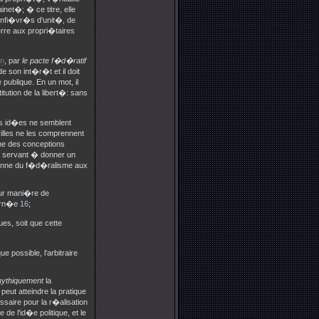
net�; � ce titre, elle
enfi�vr�s d'unit�, de
uerre aux propri�taires
on
, par
le pacte f�d�ratif
de son int�r�t et il doit
ublique. En un mot, il
tution de la libert�: sans
es id�es ne semblent
villes ne les comprennent
�me des conceptions
,
servant � donner un
nienne du f�d�ralisme aux
eur mani�re de
vern�e
16
;
s, soit que cette
 possible, l'arbitraire
ythiquement
la
peut atteindre la pratique
saire pour la r�alisation
de l'id�e politique, et le