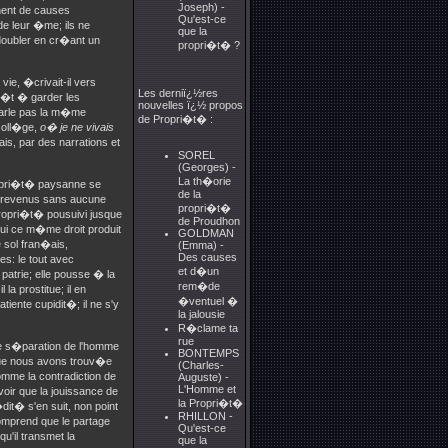
Joseph) -
nent de causes
Qu'est-ce
e leur �me; ils ne
que la
�doubler en cr�ant un
propri�t� ?
e, �crivait-il vers
Les derniï¿½res
t�t � garder les
nouvelles ï¿½ propos
 parle pas la m�me
de Propri�t� :
 coll�ge,
o� je ne vivais
ais, par des narrations et
SOREL
(Georges) -
La th�orie
propri�t� paysanne se
de la
es revenus sans aucune
propri�t�
propri�t� pousuivi jusque
de Proudhon
i ce m�me droit produit
GOLDMAN
sol fran�ais,
(Emma) -
Des causes
s: le tout avec
et d�un
patrie; elle pousse � la
rem�de
il la prostitue; il en
�ventuel �
patiente cupidit�; il ne s'y
la jalousie
R�clame ta
rue
de s�paration de l'homme
BONTEMPS
que nous avons trouv�e
(Charles-
omme la contradiction de
Auguste) -
L'Homme et
voir que la jouissance de
la Propri�t�
�dit� s'en suit, non point
RHILLON -
mprend que le partage
Qu'est-ce
u'il transmet la
que la