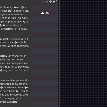
.
propri�t� ?
l et l'emphyt�ote. �Le
ut aussit�t la propri�t�,
voyons une foule de
 dans le trafic, qui dans
r�gler la possession. �Le
 �t� cependant; la
 propri�t�; et la vente
u droit,
Proudhon
arriva
ormes si vari�es de la
it exist� dans l'ancienne
opri�t� se resserre, en
mille n'est en contact
nir au pays une jeunesse
ient � la terre:
le principe
�me, qui a tout l'aspect
iens auraient pu attendre
rmettrait de r�aliser la
�t� moderne, constitu�e
 de la Libert�. C'est la
gence sup�rieure du droit
esprit la juge plus
mille la libert�