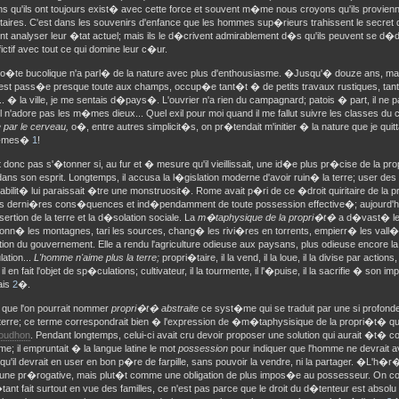
ns qu'ils ont toujours exist� avec cette force et souvent m�me nous croyons qu'ils provien
aires. C'est dans les souvenirs d'enfance que les hommes sup�rieurs trahissent le secret d
nt analyser leur �tat actuel; mais ils le d�crivent admirablement d�s qu'ils peuvent se d
ctif avec tout ce qui domine leur c�ur.
o�te bucolique n'a parl� de la nature avec plus d'enthousiasme. �Jusqu'� douze ans, ma vi
'est pass�e presque toute aux champs, occup�e tant�t � de petits travaux rustiques, tan
. � la ville, je me sentais d�pays�. L'ouvrier n'a rien du campagnard; patois � part, il ne
il n'adore pas les m�mes dieux... Quel exil pour moi quand il me fallut suivre les classes du
 par le cerveau,
o�, entre autres simplicit�s, on pr�tendait m'initier � la nature que je quitt
h�mes�
1
!
ut donc pas s'�tonner si, au fur et � mesure qu'il vieillissait, une id�e plus pr�cise de la 
dans son esprit. Longtemps, il accusa la l�gislation moderne d'avoir ruin� la terre; user d
bilit� lui paraissait �tre une monstruosit�. Rome avait p�ri de ce �droit quiritaire de la 
s derni�res cons�quences et ind�pendamment de toute possession effective�; aujourd'hu
rtion de la terre et la d�solation sociale. La
m�taphysique de la propri�t�
a d�vast� le 
nn� les montagnes, tari les sources, chang� les rivi�res en torrents, empierr� les vall�e
tion du gouvernement. Elle a rendu l'agriculture odieuse aux paysans, plus odieuse encore la 
ation...
L'homme n'aime plus la terre;
propri�taire, il la vend, il la loue, il la divise par actions, 
 il en fait l'objet de sp�culations; cultivateur, il la tourmente, il l'�puise, il la sacrifie � son im
ais
2
�.
 que l'on pourrait nommer
propri�t� abstraite
ce syst�me qui se traduit par une si profon
a terre; ce terme correspondrait bien � l'expression de �m�taphysisique de la propri�t� 
oudhon
. Pendant longtemps, celui-ci avait cru devoir proposer une solution qui aurait �t� c
e; il empruntait � la langue latine le mot
possession
pour indiquer que l'homme ne devrait a
, qu'il devrait en user en bon p�re de farpille, sans pouvoir la vendre, ni la partager. �L'h�r
ne pr�rogative, mais plut�t comme une obligation de plus impos�e au possesseur. On co
tant fait surtout en vue des familles, ce n'est pas parce que le droit du d�tenteur est absolu q