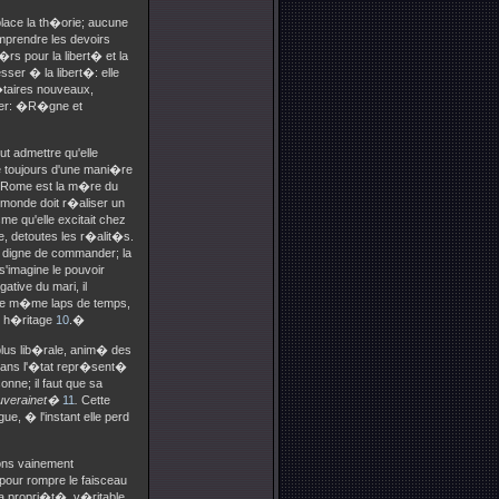
place la th�orie; aucune
mprendre les devoirs
rs pour la libert� et la
ser � la libert�: elle
�taires nouveaux,
 1er: �R�gne et
ut admettre qu'elle
ue toujours d'une mani�re
ue Rome est la m�re du
 monde doit r�aliser un
me qu'elle excitait chez
re, detoutes les r�alit�s.
 digne de commander; la
s'imagine le pouvoir
tive du mari, il
t le m�me laps de temps,
r h�ritage
10
.�
 plus lib�rale, anim� des
e dans l'�tat repr�sent�
sonne; il faut que sa
ouverainet�
11
.
Cette
ue, � l'instant elle perd
vons vainement
 pour rompre le faisceau
 la propri�t�, v�ritable