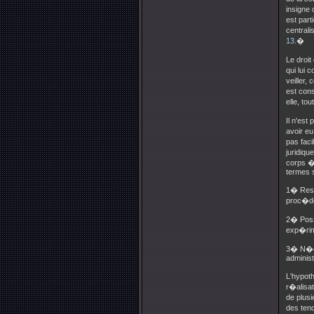
insigne 
est part
centrali
13
.�
Le droit
qui lui 
veiller
est cons
elle, tou
Il n'es
avoir e
pas faci
juridiqu
corps �
termes 
1� Resp
proc�de
2� Poss
exp�rime
3� N�ces
administ
L'hypot
r�alisat
de plus
des tend