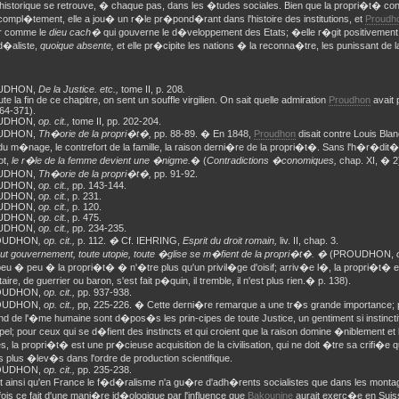
historique se retrouve, � chaque pas, dans les �tudes sociales. Bien que la propri�t� con
ompl�tement, elle a jou� un r�le pr�pond�rant dans l'histoire des institutions, et
Proudh
r comme le
dieu cach�
qui gouverne le d�veloppement des Etats; �elle r�git positivement l'
d�aliste,
quoique absente,
et elle pr�cipite les nations � la reconna�tre, les punissant de l
OUDHON,
De la Justice. etc.,
tome II, p. 208
.
te la fin de ce chapitre, on sent un souffle virgilien. On sait quelle admiration
Proudhon
avait p
364-371).
OUDHON,
op. cit.,
tome II, pp. 202-204.
OUDHON,
Th�orie de la propri�t�,
pp. 88-89. � En 1848,
Proudhon
disait contre Louis Bl
 du m�nage, le contrefort de la famille, la raison derni�re de la propri�t�. Sans l'h�r�dit�
ot,
le r�le de la femme devient une �nigme.
�
(
Contradictions �conomiques,
chap. XI, � 2
UDHON,
Th�orie de la propri�t�,
pp. 91-92.
OUDHON,
op. cit.,
pp. 143-144.
OUDHON,
op. cit.
, p. 231.
OUDHON,
op. cit.,
p. 120.
OUDHON,
op. cit.
, p. 475.
OUDHON,
op. cit.,
pp. 234-235.
OUDHON
, op. cit.,
p. 112.
�
Cf. IEHRING,
Esprit du droit romain,
liv. II, chap. 3.
t gouvernement, toute utopie, toute �glise se m�fient de la propri�t�. �
(PROUDHON,
peu � peu � la propri�t� � n'�tre plus qu'un privil�ge d'oisif; arriv�e l�, la propri�t� 
aire, de guerrier ou baron, s'est fait p�quin, il tremble,
il n'est plus rien.� p. 138).
ROUDHON,
op. cit.,
pp. 937-938.
ROUDHON,
op. cit.,
pp, 225-226. � Cette derni�re remarque a une tr�s grande importance; 
ond de l'�me humaine sont d�pos�s les prin-cipes de toute Justice, un gentiment si instinc
el; pour ceux qui se d�fient des instincts et qui croient que la raison domine �niblement et
es, la propri�t� est une pr�cieuse acquisition de la civilisation, qui ne doit �tre sa crifi�e
s plus �lev�s dans l'ordre de production scientifique.
ROUDHON,
op. cit.,
pp. 235-238.
st ainsi qu'en France le f�d�ralisme n'a gu�re d'adh�rents socialistes que dans les monta
ois ce fait d'une mani�re id�ologique par l'influence que
Bakounine
aurait exerc�e en Suisse