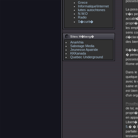
possessi
Grece
Informatique\Internet
La poss
luttes autochtones
N.W.O
tr�s pet
Radio
accabl�
S�curit�
propri�t
les empl
sens co
Sites H�berg�
d�clarat
des bie
Anarkhia
Sabotage Media
Jeunesse Apatride
R�fl�chi
KKKanada
� pense
Quebec Underground
possessi
Rome et
Dans le 
quelque 
avec le 
saine et
est bien
d'un org
Proudh
de lui; 
propri�
en appar
Libert� 
5
.� � Ic
parfaite
testame