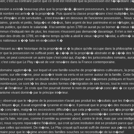
on; c'est au contraire parce que ce droit est restreint que la possession est h�r�ditaire
3
�
ession a exist� beaucoup plus que la propri�t�; �taient possesseurs, le censitaire f�oda
it nombre est arriv� � la propri�t�. Puis quand la classe propri�taire s'est multipli�e, to
e d'imp�ts et de servitudes... s'est trouv�e en dessous de l'ancienne possession... Nous 
aires, grands et petits, fatigu�s et d��us, faire argent de leur patrimoine et se r�fugier, qui
ois publics, qui dans le salariat�. Il lui semble qu'en 1789 on aurait pu se borner � mieux 
mmun n'indiquait rien de plus; les masses n'eussent pas demand� davantage. Il n'en a rien
ion des droits de 1789, en m�me temps qu'elle a aboli le vieux r�gime f�odal, a affirm� la
ns nationaux a �t� faite en ex�cution
4
.�
ssant au r�le historique de la propri�t� et � la place qu'elle occupe dans la philosophie d
r que la possession ne suffisait point. � c�t� de la propri�t� abstraite et � c�t� des f
on, on peut concevoir un autre type c'est celui qui, d'apr�s les jurisconsultes romains, aura
 c'est celui que Le Play r�vait de voir rena�tre dans la France contemporaine.
domaine agglom�r�, sur lequel vit une famille-souche de propri�taires-cultivateurs, la pr
sorte, sur elle-m�me, pour acqu�rir toute sa vertu et se serrer autour de la famille. Cette fa
dehors que pour remplir un double devoir civique participer aux d�penses publiques et four
 nombreuse; ce sont l� les deux seules formes d'�migration de ses forces; tout le reste rev
 ici � l'int�rieur.
Je crois que l'on pourrait donner le nom de
propri�t� concr�te
� ce syst
anisme vivant domin� par le principe int�rieur.
on
observait que le r�gime de la possession n'avait pas produit les r�sultats que les th�oric
au Moyen �ge, il avait engendr� tyrannie et mis�re. Il pensait que le progr�s des mceurs pe
t� concr�te, malgr� les excessives difficult�s que cela pr�sente; c'est que �la propri
ence contre toute raison de droit et tout bon sens, peut �tre consid�r�e comme le triomphe
qui l'a faite, non pas, comme il semble au premier abord, contre le droit, mais par une intelli
i, nous voyons repara�tre l'id�aliste, qui croit qu'une institution doit se produire parce que l'
 que celles qui existent. De m�me, Le Play croyait qu'il aurait suffi de donner aux p�res de fa
ntaire pour que le r�gime ancien des familles-souches se reconstitu�t de lui-m�me!