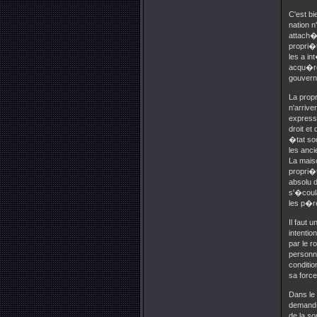
C'est bi
nation n
attach�
propri
les a i
acqu�re
gouvern
La propr
n'arrive
expresse
droit et
�tat soc
les anci
La mais
propri�t
absolu 
s'�coula
les p�r
Il faut 
intentio
par le r
personna
conditio
sa force
Dans le
demand�e
de la
so