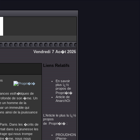
Vendredi 7 Ao�t 2026
Liens Relatifs
es
En savoir
plus ï¿½
propos de
Propri�t�
dances esth�tiques
de
Article de
s profonde de son �me. Un
AnarchOi
mme un homme de la
par un immeuble qui
ns ainsi de la jouissance
L'Article le plus lu ï¿½
propos
de Propri�t� :
 Paris. Dans les �crits de
tait dans sa jeunesse les
mirage
qui nous trompe
PROUDHON
otre �me, nous nous
(Pierre-