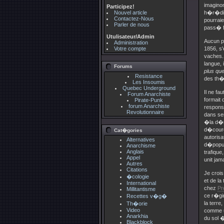
imagino
Participez!
Nouvel article
h�r�dit
Contactez-Nous
pourraie
Parler de nous
pass� fi
Utulisateur/Admin
Aucun p
Administration
Votre compte
1856, s
vaches..
langue, 
Forums
plus que
Resistance
des t
Les Insoumis
Quebec Underground
Il ne fa
Forum Anarchiste
formait 
Pirate-Punk
forum Anarchiste
responsa
Revolutionnaire
dans se
�la d�se
d�couro
Cat�gories
autorisa
Alternatives
d�popul
Anarchisme
Anglais
trafique,
Appel
unit jam
Autres
Citations
Je crois
�cologie
et de l
International
chez
Pr
Millitantisme
ce r�gim
Recettes v�g�
la terre
Th�orie
Video
comme u
Anarkhia
du sol �
Blackblock