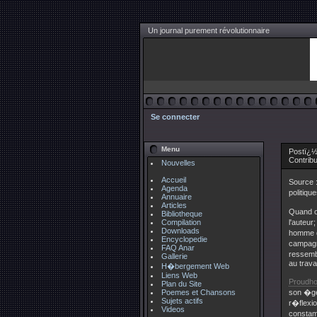
Un journal purement révolutionnaire
Se connecter
Menu
Postï¿½ 
Contrib
Nouvelles
Accueil
Source 
Agenda
politiqu
Annuaire
Articles
Quand o
Bibliotheque
Compilation
l'auteur
Downloads
homme de
Encyclopedie
campagn
FAQ Anar
ressembl
Gallerie
au travai
H�bergement Web
Liens Web
Proudh
Plan du Site
Poemes et Chansons
son �ge 
Sujets actifs
r�flexio
Videos
constam