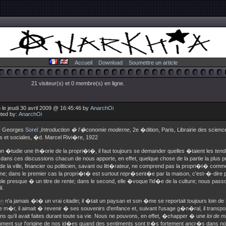
Accueil
Download
Soumettre un article
21 visiteur(s) et 0 membre(s) en ligne.
le jeudi 30 avril 2009 @ 16:45:46 by
AnarchOi
uted by:
AnarchOi
: Georges
Sorel
,
Introduction � l'�conomie moderne
, 2e �dition, Paris, Librairie des scienc
es et sociales, �d. Marcel Rivi�re, 1922
n �tudie une th�orie de la propri�t�, il faut toujours se demander quelles �taient les
ten
; dans ces discussions chacun de nous apporte, en effet, quelque chose de la partie la plu
 la ville, financier ou politicien, savant ou litt�rateur, ne comprend pas la propri�t� co
e; dans le premier cas la propri�t� est surtout repr�sent�e par la maison, c'est-�-dire 
e presque � un titre de rente; dans le second, elle �voque l'id�e de la culture; nous passo
l.
on
n'a jamais �t� un vrai citadin; il �tait un paysan et son �me se reportait toujours loin de
m�r, il aimait � revenir � ses souvenirs d'enfance et, suivant l'usage g�n�ral, il transpor
ns qu'il avait faites durant toute sa vie. Nous ne pouvons, en effet, �chapper � une
loi de 
ment sur l'origine de nos id�es quand des sentiments sont tr�s fortement ancr�s dans n