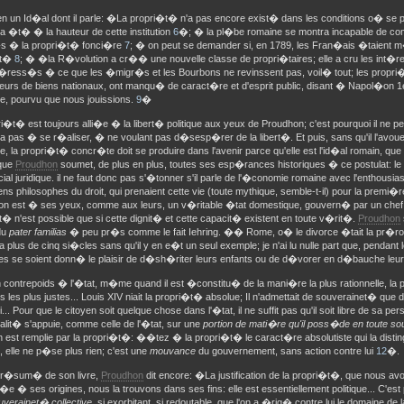
en un Id�al dont il parle: �La propri�t� n'a pas encore exist� dans les conditions o� se 
'a �t� � la hauteur de cette institution
6
�; � la pl�be romaine se montra incapable de co
s � la propri�t� fonci�re
7
; � on peut se demander si, en 1789, les Fran�ais �taient m�
�t�
8
; � �la R�volution a cr�� une nouvelle classe de propri�taires; elle a cru les int�res
nt�ress�s � ce que les �migr�s et les Bourbons ne revinssent pas, voil� tout; les propri
urs de biens nationaux, ont manqu� de caract�re et d'esprit public, disant � Napol�on
e, pourvu que nous jouissions.
9
�
i�t� est toujours alli�e � la libert� politique aux yeux de Proudhon; c'est pourquoi il ne pe
ra pas � se r�aliser, � ne voulant pas d�sesp�rer de la libert�. Et puis, sans qu'il l'avo
, la propri�t� concr�te doit se produire dans l'avenir parce qu'elle est l'id�al romain, q
 que
Proudhon
soumet, de plus en plus, toutes ses esp�rances historiques � ce postulat: le
ial juridique. il ne faut donc pas s'�tonner s'il parle de l'�conomie romaine avec l'enthousias
ens philosophes du droit, qui prenaient cette vie (toute mythique, semble-t-il) pour la premi�
on est � ses yeux, comme aux leurs, un v�ritable �tat domestique, gouvern� par un chef
� n'est possible que si cette dignit� et cette capacit� existent en toute v�rit�.
Proudhon
du
pater familias
� peu pr�s comme le fait Iehring. �� Rome, o� le divorce �tait la pr�roga
 plus de cinq si�cles sans qu'il y en e�t un seul exemple; je n'ai lu nulle part que, pendan
es se soient donn� le plaisir de d�sh�riter leurs enfants ou de d�vorer en d�bauche leu
un contrepoids � l'�tat, m�me quand il est �constitu� de la mani�re la plus rationnelle, la
ns les plus justes... Louis XIV niait la propri�t� absolue; Il n'admettait de souverainet� qu
oi... Pour que le citoyen soit quelque chose dans l'�tat, il ne suffit pas qu'il soit libre de sa per
lit� s'appuie, comme celle de l'�tat, sur une
portion de mati�re qu'il poss�de en toute s
n est remplie par la propri�t�: ��tez � la propri�t� le caract�re absolutiste qui la disting
, elle ne p�se plus rien; c'est une
mouvance
du gouvernement, sans action contre lui
12
�.
 r�sum� de son livre,
Proudhon
dit encore: �La justification de la propri�t�, que nous a
 � ses origines, nous la trouvons dans ses fins: elle est essentiellement politique... C'est
uverainet� collective,
si
exorbitant, si redoutable, que l'on a �rig� contre lui le domaine de