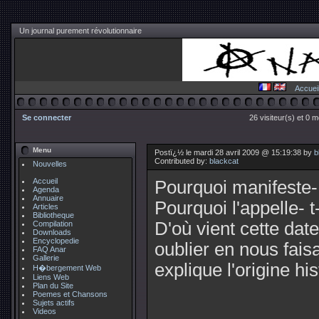
Un journal purement révolutionnaire
Accuei
Se connecter
26 visiteur(s) et 0 
Menu
Postï¿½ le mardi 28 avril 2009 @ 15:19:38 by
b
Contributed by:
blackcat
Nouvelles
Accueil
Pourquoi manifeste- 
Agenda
Annuaire
Pourquoi l'appelle- t-
Articles
Bibliotheque
D'où vient cette dat
Compilation
Downloads
Encyclopedie
oublier en nous fais
FAQ Anar
Gallerie
explique l'origine h
H�bergement Web
Liens Web
Plan du Site
Poemes et Chansons
Sujets actifs
Videos