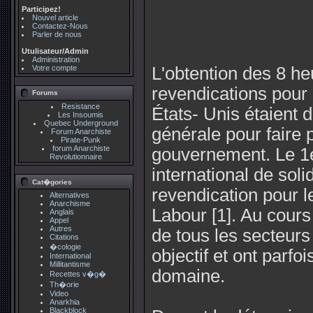
Participez!
Nouvel article
Contactez-Nous
Parler de nous
Utulisateur/Admin
Administration
Votre compte
L'obtention des 8 he
revendications pour 
Forums
Resistance
États- Unis étaient d
Les Insoumis
Quebec Underground
générale pour faire p
Forum Anarchiste
Pirate-Punk
forum Anarchiste
gouvernement. Le 1e
Revolutionnaire
international de soli
Cat�gories
revendication pour l
Alternatives
Anarchisme
Labour [1]. Au cours
Anglais
Appel
Autres
de tous les secteurs 
Citations
�cologie
objectif et ont parf
International
Millitantisme
domaine.
Recettes v�g�
Th�orie
Video
Anarkhia
Blackblock