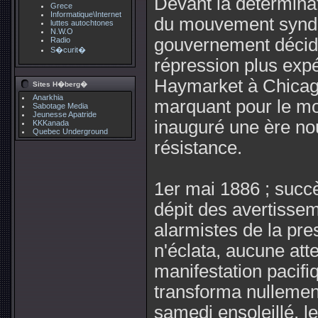
Devant la déterminat
Grece
Informatique\Internet
du mouvement syndica
luttes autochtones
N.W.O
gouvernement décid
Radio
S�curit�
répression plus expé
Haymarket à Chicag
Sites H�berg�
Anarkhia
marquant pour le mo
Sabotage Media
Jeunesse Apatride
inauguré une ère nou
KKKanada
Quebec Underground
résistance.
1er mai 1886 ; succ
dépit des avertissem
alarmistes de la pr
n'éclata, aucune attei
manifestation pacifi
transforma nullemen
samedi ensoleillé, le