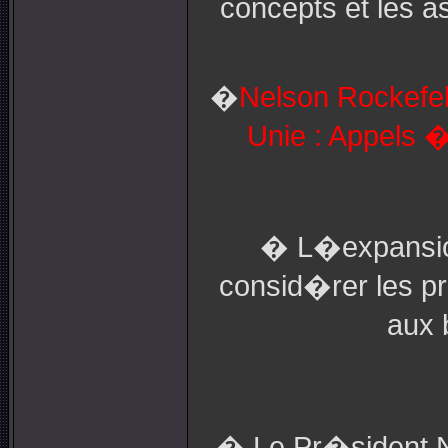
concepts et les a
�
Nelson
Rockefel
Unie : Appels �
� L�expansion
consid�rer les p
aux 
� Le Pr�sident N