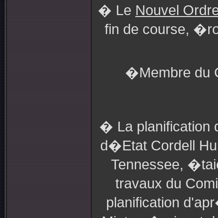
� Le
Nouvel Ordre
fin de course, �r
�Membre du CF
� La planification
d�Etat Cordell Hul
Tennessee, �taie
travaux du Comit
planification d'a