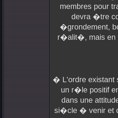
membres pour tra
devra �tre co
�grondement, bo
r�alit�, mais en 
� L'ordre existant 
un r�le positif 
dans une attitu
si�cle � venir et q