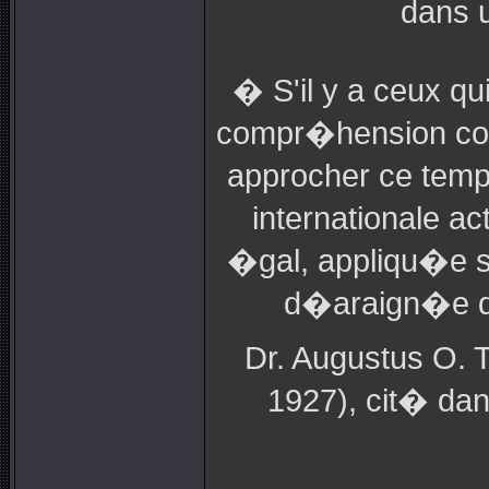
dans u
� S'il y a ceux q
compr�hension comp
approcher ce temps
internationale a
�gal, appliqu�e sa
d�araign�e du 
Dr. Augustus O. 
1927), cit� da