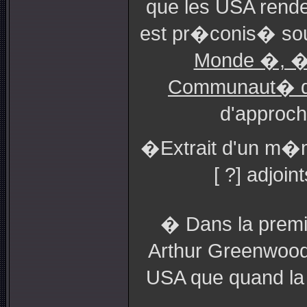
que les USA rende
est pr�conis� sou
Monde �, � 
Communaut� d
d'approche
�Extrait d'un m�
[ ?] adjoi
� Dans la premi�
Arthur Greenwood,
USA que quand la v