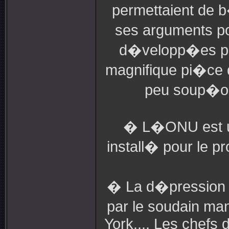
permettaient de b
ses arguments pol
d�velopp�es par
magnifique pi�ce d
peu soup�onn
� L�ONU est un
install� pour le p
� La d�pression �
par le soudain ma
York.... Les chefs