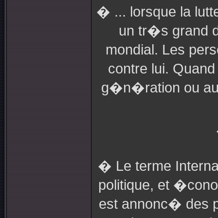
� ... lorsque la lu
un tr�s grand d
mondial. Les pers
contre lui. Quan
g�n�ration ou auss
� Le terme Interna
politique, et �con
est annonc� des p