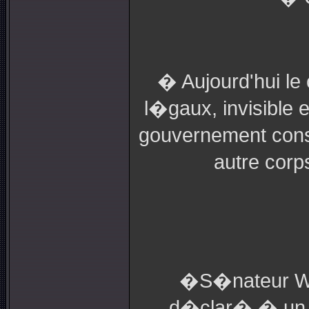
� Aujourd'hui le
l�gaux, invisible 
gouvernement const
autre corp
�S�nateur Wil
d�clar� � un co