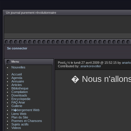
Un journal purement révolutionnaire
Se connecter
Menu
Postï¿½ le lundi 27 avril 2009 @ 15:52:15 by
anarko
Contributed by:
anarkorevolter
Nouvelles
Accueil
� Nous n'allon
Agenda
Annuaire
Articles
Bibliotheque
Compilation
Downloads
Encyclopedie
FAQ Anar
Gallerie
H�bergement Web
Liens Web
Plan du Site
Poemes et Chansons
Sujets actifs
Videos