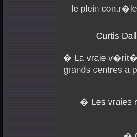
le plein contr�l
Curtis Dal
� La vraie v�rit�
grands centres a 
� Les vraies r
� C