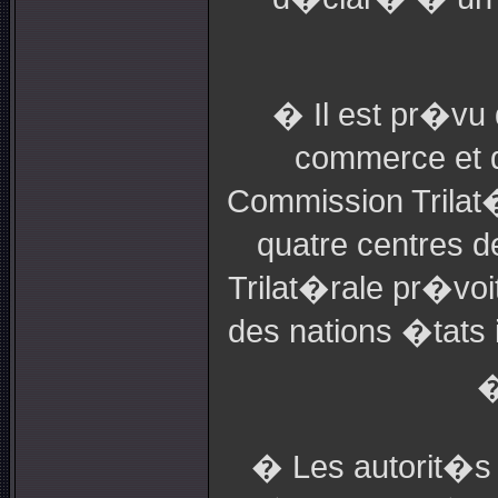
� Il est pr�vu 
commerce et d
Commission Trilat�
quatre centres d
Trilat�rale pr�vo
des nations �tats 
�
� Les autorit�s 