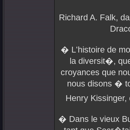
Richard A. Falk, d
Draco
� L'histoire de mo
la diversit�, q
croyances que nous
nous disons � t
Henry Kissinger,
� Dans le vieux B