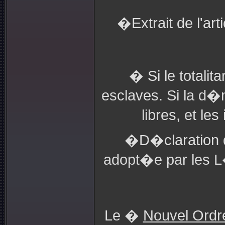
�Extrait de l'ar
� Si le totalit
esclaves. Si la d�
libres, et le
�D�claration d
adopt�e par les L
Le �
Nouvel Ordr