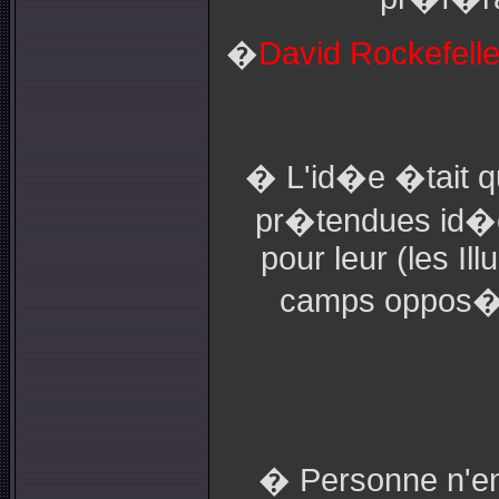
�
David Rockefelle
� L'id�e �tait qu
pr�tendues id�ol
pour leur (les Il
camps oppos�s 
� Personne n'en