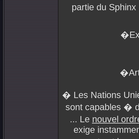
partie du Sphin
�Ext
�Art
� Les Nations Unie
sont capables � d
... Le
nouvel ordr
exige instamment