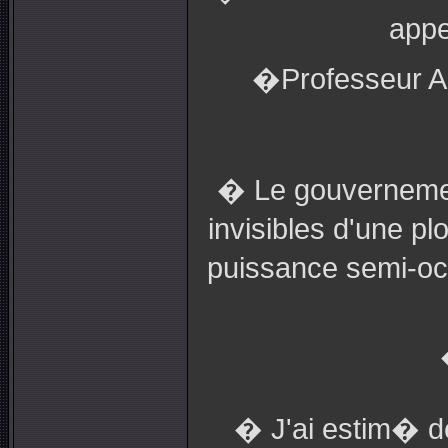
appe
�Professeur Arn
� Le gouvernemen
invisibles d'une p
puissance semi-oc
� J'ai estim� d