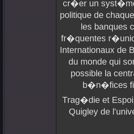
cr�er un syst�me 
politique de chaq
les banques c
fr�quentes r�uni
Internationaux de
du monde qui so
possible la cen
b�n�fices fi
Trag�die et Espoi
Quigley de l'uni