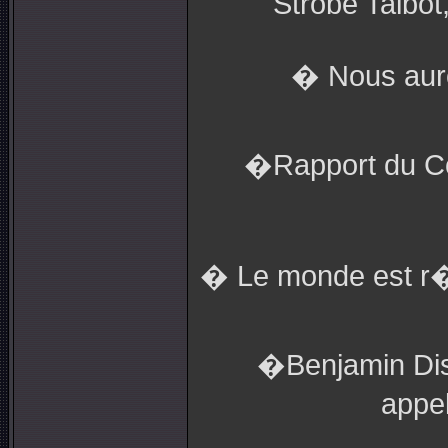
Strobe Talbot,
� Nous aur
�Rapport du Co
� Le monde est r�g
�Benjamin Disr
appe