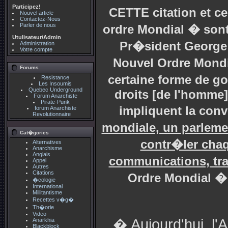
Participez!
CETTE citation et c
Nouvel article
Contactez-Nous
Parler de nous
ordre Mondial � sont
Utulisateur/Admin
Pr�sident George 
Administration
Votre compte
Nouvel Ordre Mondi
Forums
certaine forme de go
Resistance
Les Insoumis
Quebec Underground
droits [de l'homme
Forum Anarchiste
Pirate-Punk
impliquent la con
forum Anarchiste
Revolutionnaire
mondiale, un parleme
Cat�gories
contr�ler chaq
Alternatives
Anarchisme
Anglais
communications, tran
Appel
Autres
Citations
Ordre Mondial � 
�cologie
International
Millitantisme
Recettes v�g�
Th�orie
Video
� Aujourd'hui, l
Anarkhia
Blackblock