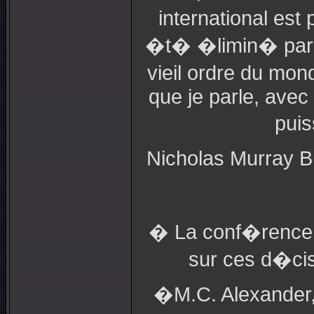
international est
�t� �limin� par u
vieil ordre du mon
que je parle, avec
puis
Nicholas Murray Bu
� La conf�rence de
sur ces d�cis
�M.C. Alexander, 