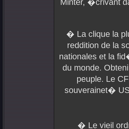
Minter, �crivant 
� La clique la p
reddition de la 
nationales et la f
du monde. Obtenir
peuple. Le CF
souverainet� US 
� Le vieil or