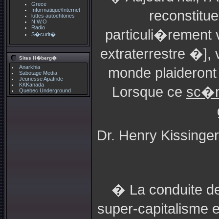
Grece
Informatique\Internet
reconstitu
luttes autochtones
N.W.O
Radio
particuli�rement 
S�curit�
extraterrestre �], 
Sites H�berg�
Anarkhia
monde plaideront
Sabotage Media
Jeunesse Apatride
KKKanada
Lorsque ce
sc�n
Quebec Underground
Dr. Henry Kissinger
� La conduite de
super-capitalisme e