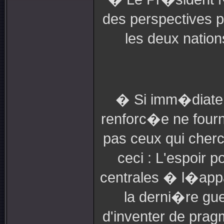
des perspectives p
les deux nation
� Si imm�diat
renforc�e ne fourn
pas ceux qui cherc
ceci : L'espoir 
centrales � l�appa
la derni�re gu
d'inventer de pragm