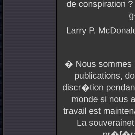
de conspiration ? 
g
Larry P. McDona
� Nous sommes re
publications, d
discr�tion pendant
monde si nous a
travail est maint
La souverainet
pr�f�ra