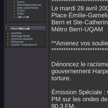
***********************
Grece
Informatique\Internet
Le mardi 28 avril 20
luttes autochtones
N.W.O
Place Émilie-Gameli
Radio
S�curit�
Berri et Ste-Catheri
Métro Berri-UQAM
Sites H�berg�
Anarkhia
Sabotage Media
Jeunesse Apatride
**Amenez vos soulier
KKKanada
Quebec Underground
***********************
Dénoncez le racisme 
gouvernement Harper
torture.
Émission Spéciale : 
PM sur les ondes d
90.3 FM.