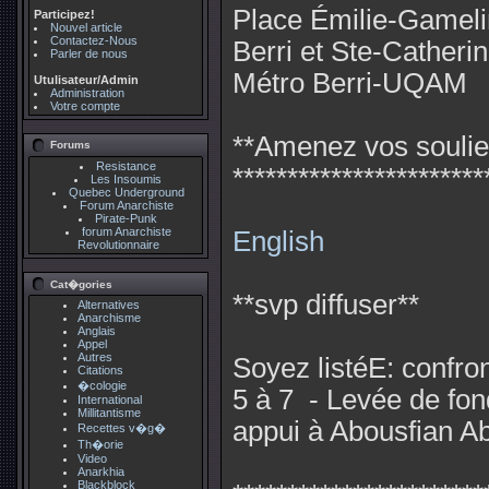
Place Émilie-Gameli
Participez!
Nouvel article
Contactez-Nous
Berri et Ste-Catheri
Parler de nous
Métro Berri-UQAM
Utulisateur/Admin
Administration
Votre compte
**Amenez vos soulier
Forums
Resistance
**********************
Les Insoumis
Quebec Underground
Forum Anarchiste
Pirate-Punk
forum Anarchiste
English
Revolutionnaire
Cat�gories
**svp diffuser**
Alternatives
Anarchisme
Anglais
Appel
Autres
Soyez listéE: confront
Citations
�cologie
5 à 7 - Levée de fon
International
Millitantisme
appui à Abousfian Ab
Recettes v�g�
Th�orie
Video
Anarkhia
Blackblock