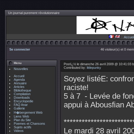
Un journal purement révolutionnaire
Accuei
Se connecter
46 visiteur(s) et 0 mem
Menu
Postï¿½ le dimanche 26 avril 2009 @ 10:41:03 by
Contributed by:
littlepunky
Nouvelles
Accueil
Soyez listéE: confron
Agenda
Annuaire
raciste!
Articles
Bibliotheque
5 à 7 - Levée de fon
Compilation
Downloads
Encyclopedie
appui à Abousfian Ab
FAQ Anar
Gallerie
H�bergement Web
Liens Web
***********************
Plan du Site
Poemes et Chansons
Sujets actifs
Le mardi 28 avril 20
Videos