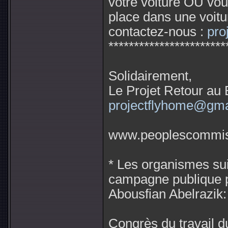
votre voiture OU vo
place dans une voitu
contactez-nous :
pro
***********************
Solidairement,
Le Projet Retour au 
projectflyhome@gma
www.peoplescommiss
* Les organismes sui
campagne publique p
Abousfian Abelrazik:
Congrès du travail 