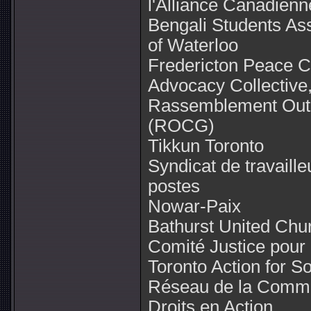
l'Alliance Canadienn
Bengali Students Ass
of Waterloo
Fredericton Peace Co
Advocacy Collective,
Rassemblement Outa
(ROCG)
Tikkun Toronto
Syndicat de travaille
postes
Nowar-Paix
Bathurst United Chu
Comité Justice pou
Toronto Action for S
Réseau de la Commi
Droits en Action