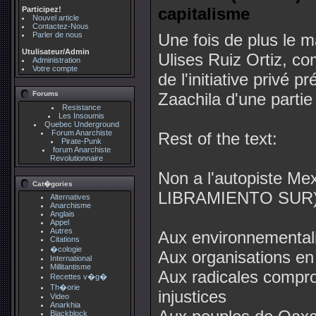
capitalisme
Participez!
Nouvel article
Contactez-Nous
Parler de nous
Une fois de plus le
Utulisateur/Admin
Ulises Ruiz Ortiz, c
Administration
Votre compte
de l'initiative privé 
Forums
Zaachila d'une partie d
Resistance
Les Insoumis
Quebec Underground
Forum Anarchiste
Rest of the text:
Pirate-Punk
forum Anarchiste
Revolutionnaire
Non a l'autopiste Me
Cat�gories
LIBRAMIENTO SUR
Alternatives
Anarchisme
Anglais
Appel
Autres
Aux environnemental
Citations
�cologie
Aux organisations en 
International
Millitantisme
Aux radicales compro
Recettes v�g�
Th�orie
injustices
Video
Anarkhia
Blackblock