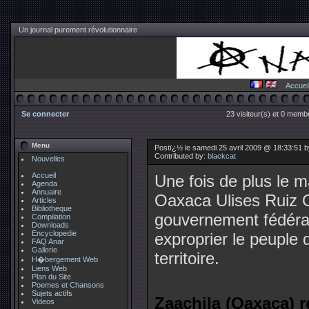
Un journal purement révolutionnaire
Accuei
Se connecter
23 visiteur(s) et 0 membr
Menu
Postï¿½ le samedi 25 avril 2009 @ 18:33:51 
Contributed by:
blackcat
Nouvelles
Accueil
Une fois de plus le 
Agenda
Annuaire
Oaxaca Ulises Ruiz O
Articles
Bibliotheque
gouvernement fédérale
Compilation
Downloads
Encyclopedie
exproprier le peuple 
FAQ Anar
Gallerie
territoire.
H�bergement Web
Liens Web
Plan du Site
Poemes et Chansons
Sujets actifs
Zaachila (Oaxaca) r
Videos