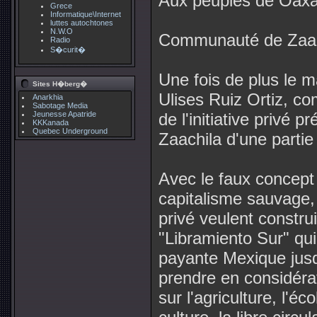
Aux peuples de Oaxa
Grece
Informatique\Internet
luttes autochtones
N.W.O
Communauté de Zaach
Radio
S�curit�
Une fois de plus le
Sites H�berg�
Ulises Ruiz Ortiz, c
Anarkhia
Sabotage Media
Jeunesse Apatride
de l'initiative privé 
KKKanada
Quebec Underground
Zaachila d'une partie d
Avec le faux concept
capitalisme sauvage,
privé veulent construi
"Libramiento Sur" qui
payante Mexique jusq
prendre en considéra
sur l'agriculture, l'é