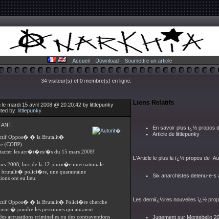
Accueil
Download
Soumettre un article
34 visiteur(s) et 0 membre(s) en ligne.
Liens Relatifs
le mardi 15 avril 2008 @ 20:20:42 by littlepunky
uted by:
littlepunky
ANT:
En savoir plus ï¿½ propos 
Article de littlepunky
ectif Oppos� � la Brutalit�
re (COBP)
tacter les arr�t�es/�s du 15 mars 2008!
L'Article le plus lu ï¿½ propos de Au
rs 2008, lors de la 12 journ�e internationale
a brutalit� polici�re, une quarantaine
Six anarchistes detenu-e-s a
tions ont eu lieu.
Les derniï¿½res nouvelles ï¿½ prop
ctif Oppos� � la Brutalit� Polici�re cherche
ment � joindre les personnes qui auraient
es accusations criminelles ou des contraventions
Jugement sur Montebello 2