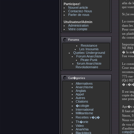
afin de 
Participez!
qui vont
Nouvel article
Contactez-Nous
Si j'ai r
Parler de nous
La conte
Utulisateur/Admin
Administration
dans les
Votre compte
Pour con
un plaid
du consta
Forums
Importan
Resistance
NE PAS
Les Insoumis
� la m�
Quebec Underground
l'on voud
Forum Anarchiste
Pirate-Punk
forum Anarchiste
Le const
Revolutionnaire
Cour mun
recomma
775 rue
Cat�gories
(Qc) H2
Alternatives
� c�t�
Anarchisme
Anglais
Il est i
Appel
copie du 
Autres
une preu
Citations
�cologie
Apr�s un
International
Il faut 
Millitantisme
Sinon, l
Recettes v�g�
Nous vo
Th�orie
de vos 
Video
d'auditi
Anarkhia
cobp@h
Blackblock