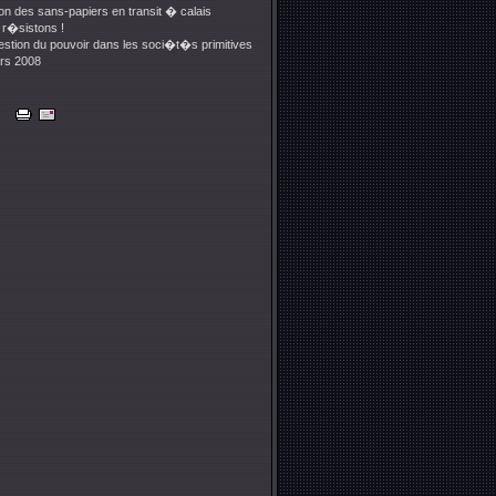
ion des sans-papiers en transit � calais
 r�sistons !
stion du pouvoir dans les soci�t�s primitives
rs 2008