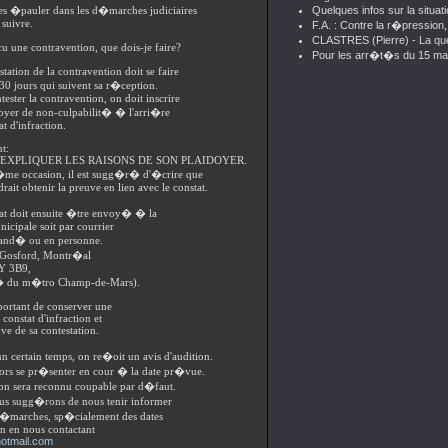
les �pauler dans les d�marches judiciaires
Quelques infos sur la situat
 suivre.
F.A. : Contre la r�pression,
CLASTRES (Pierre) - La que
ecu une contravention, que dois-je faire?
Pour les arr�t�s du 15 ma
station de la contravention doit se faire
 30 jours qui suivent sa r�ception.
tester la contravention, on doit inscrire
oyer de non-culpabilit� � l'arri�re
t d'infraction.
t:
 EXPLIQUER LES RAISONS DE SON PLAIDOYER.
me occasion, il est sugg�r� d'�crire que
rait obtenir la preuve en lien avec le constat.
at doit ensuite �tre envoy� � la
icipale soit par courrier
nd� ou en personne.
 Gosford, Montr�al
Y 3B9,
 du m�tro Champ-de-Mars).
mportant de conserver une
constat d'infraction et
ve de sa contestation.
 certain temps, on re�oit un avis d'audition.
alors se pr�senter en cour � la date pr�vue.
'on sera reconnu coupable par d�faut.
us sugg�rons de nous tenir informer
d�marches, sp�cialement des dates
on en nous contactant
otmail.com