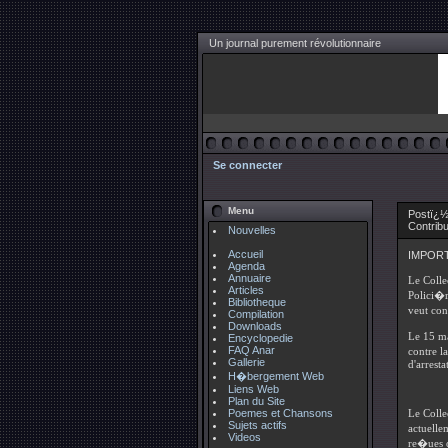
Un journal purement révolutionnaire
Se connecter
Menu
Postï¿½ 
Contrib
Nouvelles
Accueil
IMPORT
Agenda
Annuaire
Le Coll
Articles
Polici�
Bibliotheque
veut con
Compilation
Downloads
Le 15 ma
Encyclopedie
FAQ Anar
contre l
Gallerie
d'arresta
H�bergement Web
Liens Web
Plan du Site
Poemes et Chansons
Le Colle
Sujets actifs
actuelle
Videos
re�ues d