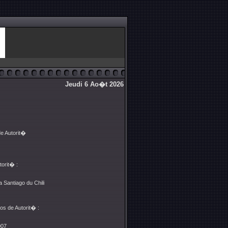
Jeudi 6 Ao�t 2026
de Autorit�
torit� :
 Santiago du Chili
os de Autorit� :
007