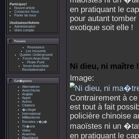
Participez!
en pratiquant le c
Nouvel article
Contactez-Nous
Parler de nous
pour autant tomber 
Utulisateur/Admin
exotique soit elle !
Administration
Votre compte
Forums
Resistance
Les Insoumis
Quebec Underground
Forum Anarchiste
Pirate-Punk
Ni dieu, ni maître !
forum Anarchiste
Revolutionnaire
Image:
Cat�gories
Alternatives
Anarchisme
Anglais
Contrairement à ce 
Appel
Autres
est tout à fait pos
Citations
�cologie
policière chinoise a
International
Millitantisme
Recettes v�g�
maoïstes ni un �tat 
Th�orie
Video
en pratiquant le c
Anarkhia
Blackblock