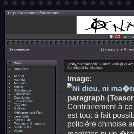
Un journal purement révolutionnaire
Accuei
Se connecter
21 visiteur(s) et 0 mem
Menu
Postï¿½ le dimanche 30 mars 2008 @ 21:42:
Contributed by:
blackcat
Nouvelles
Accueil
Image:
Agenda
Annuaire
Articles
Bibliotheque
Compilation
paragraph (Teaser
Downloads
Encyclopedie
Contrairement à ce 
FAQ Anar
Gallerie
H�bergement Web
est tout à fait pos
Liens Web
Plan du Site
policière chinoise a
Poemes et Chansons
Sujets actifs
Videos
maoïstes ni un �tat 