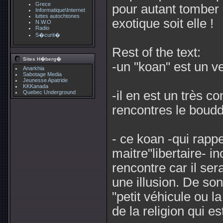
Grece
pour autant tomber 
Informatique\Internet
luttes autochtones
exotique soit elle !
N.W.O
Radio
S�curit�
Rest of the text:
Sites H�berg�
-un "koan" est un v
Anarkhia
Sabotage Media
Jeunesse Apatride
KKKanada
-il en est un très co
Quebec Underground
rencontres le bouddh
- ce koan -qui rappe
maitre"libertaire- in
rencontre car il ser
une illusion. De so
"petit véhicule ou l
de la religion qui es