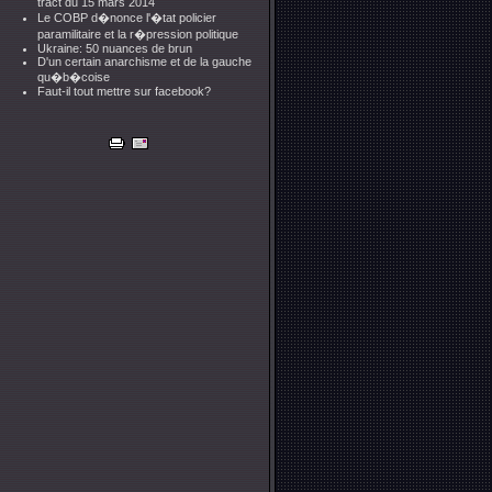
tract du 15 mars 2014
Le COBP d�nonce l'�tat policier
paramilitaire et la r�pression politique
Ukraine: 50 nuances de brun
D'un certain anarchisme et de la gauche
qu�b�coise
Faut-il tout mettre sur facebook?