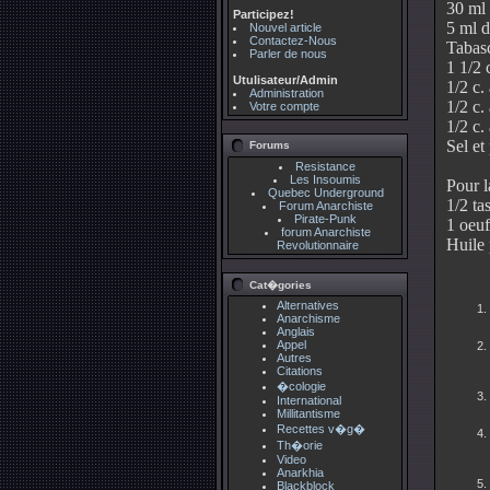
30 ml 
Participez!
5 ml d
Nouvel article
Contactez-Nous
Tabas
Parler de nous
1 1/2 
Utulisateur/Admin
1/2 c.
Administration
1/2 c.
Votre compte
1/2 c.
Sel et
Forums
Resistance
Les Insoumis
Pour l
Quebec Underground
1/2 ta
Forum Anarchiste
Pirate-Punk
1 oeuf
forum Anarchiste
Huile 
Revolutionnaire
Cat�gories
Alternatives
Anarchisme
Anglais
Appel
Autres
Citations
�cologie
International
Millitantisme
Recettes v�g�
Th�orie
Video
Anarkhia
Blackblock