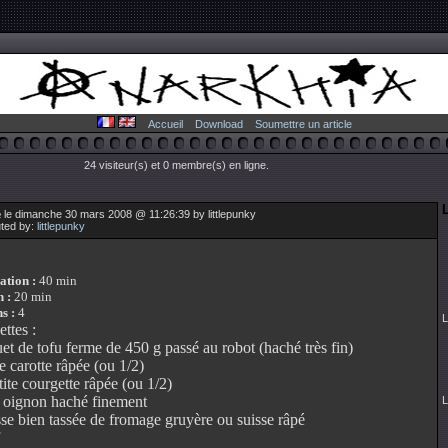
Accueil
Download
Soumettre un article
24 visiteur(s) et 0 membre(s) en ligne.
L
 le dimanche 30 mars 2008 @ 11:26:39 by littlepunky
uted by:
littlepunky
ation :
40 min
 :
20 min
s :
4
L
ttes :
et de tofu ferme de 450 g passé au robot (haché très fin)
te carotte râpée (ou 1/2)
tite courgette râpée (ou 1/2)
t oignon haché finement
L
sse bien tassée de fromage gruyère ou suisse râpé