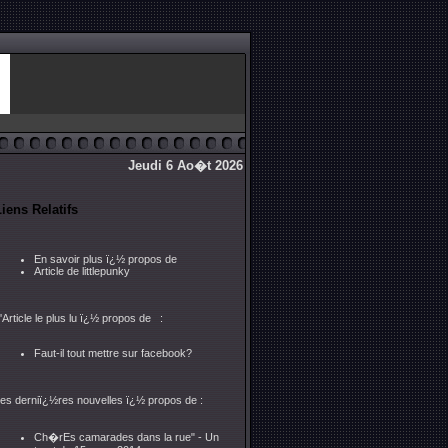
Jeudi 6 Ao�t 2026
iens Relatifs
En savoir plus ï¿½ propos de
Article de littlepunky
'Article le plus lu ï¿½ propos de :
Faut-il tout mettre sur facebook?
es derniï¿½res nouvelles ï¿½ propos de :
Ch�rEs camarades dans la rue" - Un