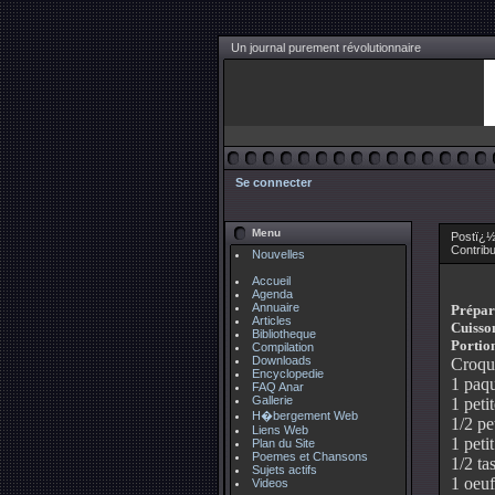
Un journal purement révolutionnaire
Se connecter
Menu
Postï¿½
Contrib
Nouvelles
Accueil
Agenda
Annuaire
Prépar
Articles
Cuisson
Bibliotheque
Portion
Compilation
Downloads
Croque
Encyclopedie
1 paqu
FAQ Anar
Gallerie
1 peti
H�bergement Web
1/2 pe
Liens Web
1 peti
Plan du Site
Poemes et Chansons
1/2 ta
Sujets actifs
1 oeuf
Videos