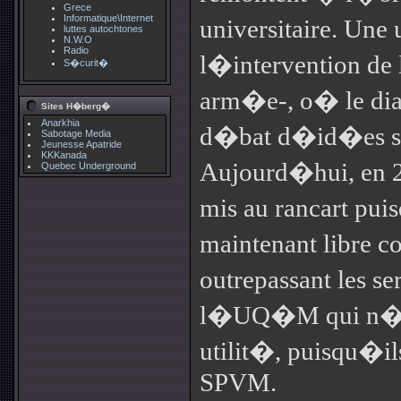
Grece
Informatique\Internet
universitaire. Une 
luttes autochtones
N.W.O
Radio
l�intervention de
S�curit�
arm�e-, o� le dial
Sites H�berg�
Anarkhia
d�bat d�id�es so
Sabotage Media
Jeunesse Apatride
KKKanada
Aujourd�hui, en 2
Quebec Underground
mis au rancart pui
maintenant libre c
outrepassant les s
l�UQ�M qui n�on
utilit�, puisqu�il
SPVM.