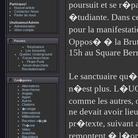
poursuit et se r�
Participez!
Nouvel article
Contactez-Nous
�tudiante. Dans ce
Parler de nous
Utulisateur/Admin
Administration
pour la manifesta
Votre compte
Oppos� � la Bruta
Forums
Resistance
15h au Square Berr
Les Insoumis
Quebec Underground
Forum Anarchiste
Pirate-Punk
forum Anarchiste
Revolutionnaire
Le sanctuaire qu�
Cat�gories
n�est plus. L�U
Alternatives
Anarchisme
Anglais
Appel
comme les autres,
Autres
Citations
ne devait avoir lie
�cologie
International
Millitantisme
pr�texte, suivant a
Recettes v�g�
Th�orie
Video
remontent � l�o
Anarkhia
Blackblock