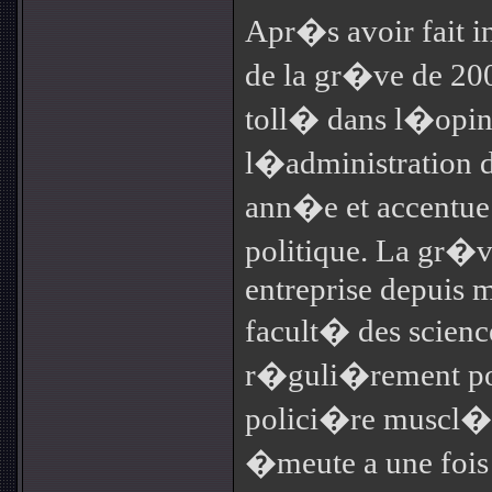
Apr�s avoir fait i
de la gr�ve de 20
toll� dans l�opin
l�administration
ann�e et accentue 
politique. La gr�
entreprise depuis 
facult� des scienc
r�guli�rement po
polici�re muscl�e
�meute a une fois