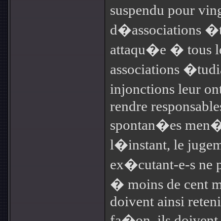
suspendu pour ving
d�associations �tu
attaqu�e � tous l
associations �tud
injonctions leur 
rendre responsable
spontan�es men�es
l�instant, le jug
ex�cutant-e-s ne 
� moins de cent m
doivent ainsi reten
fa�on, ils doiven