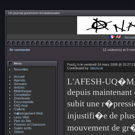
Un journal purement révolutionnaire
Accuei
Se connecter
12 visiteur(s) et 0 me
Menu
Postï¿½ le vendredi 14 mars 2008 @ 20:27:2
Contributed by:
blackcat
Nouvelles
Accueil
L'AFESH-UQ�M, 
Agenda
Annuaire
Articles
depuis maintenant 
Bibliotheque
Compilation
Downloads
subit une r�pressi
Encyclopedie
FAQ Anar
Gallerie
injustifi�e de plu
H�bergement Web
Liens Web
Plan du Site
Poemes et Chansons
mouvement de gr�
Sujets actifs
Videos