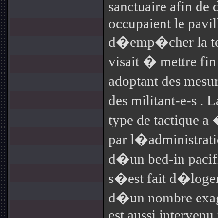
sanctuaire afin de
occupaient le pavil
d�emp�cher la t
visait � mettre f
adoptant des mesu
des militant-e-s . 
type de tactique 
par l�administrat
d�un bed-in pacif
s�est fait d�loge
d�un nombre exa
est aussi intervenu