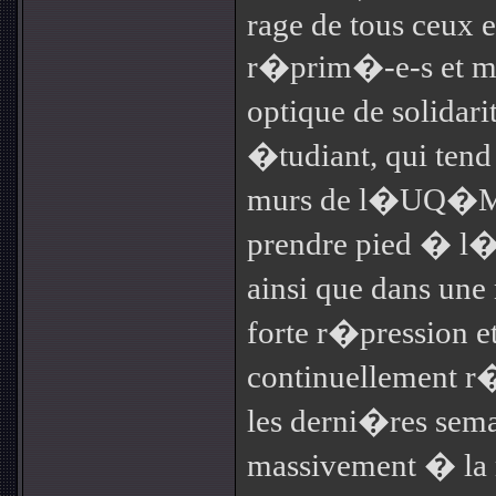
rage de tous ceux e
r�prim�-e-s et m
optique de solida
�tudiant, qui ten
murs de l�UQ�M 
prendre pied � l
ainsi que dans un
forte r�pression et
continuellement r
les derni�res sem
massivement � la