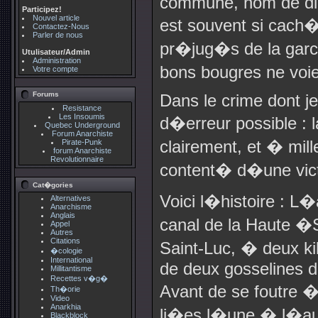
commune, nom de die
Participez!
Nouvel article
est souvent si cach�e
Contactez-Nous
Parler de nous
pr�jug�s de la garce
Utulisateur/Admin
Administration
bons bougres ne voie
Votre compte
Forums
Dans le crime dont je
Resistance
Les Insoumis
d�erreur possible : l
Quebec Underground
Forum Anarchiste
clairement, et � mill
Pirate-Punk
forum Anarchiste
Revolutionnaire
content� d�une victi
Cat�gories
Voici l�histoire : L
Alternatives
Anarchisme
Anglais
canal de la Haute �
Appel
Autres
Citations
Saint-Luc, � deux k
�cologie
International
de deux gosselines d
Millitantisme
Recettes v�g�
Avant de se foutre 
Th�orie
Video
Anarkhia
li�es l�une � l�autr
Blackblock