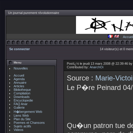
Un journal purement révolutionnaire
Accuei
Se connecter
14 visiteur(s) et 0 mem
Menu
Postï¿½ le jeudi 13 mars 2008 @ 22:39:46 b
Contributed by:
AnarchOi
Nouvelles
Accueil
Source :
Marie-Victoi
Agenda
Annuaire
Le P�re Peinard 04
Articles
Bibliotheque
Compilation
Downloads
Encyclopedie
FAQ Anar
Gallerie
H�bergement Web
Liens Web
Plan du Site
Poemes et Chansons
Qu�un patron tue de
Sujets actifs
Videos