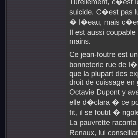
Turellement, c�est l
suicide. C�est pas l
� l�eau, mais c�e
Il est aussi coupabl
mains.
Ce jean-foutre est u
bonneterie rue de 
que la plupart des exp
droit de cuissage en 
Octavie Dupont y ava
elle d�clara � ce po
fit, il se foutit � ri
La pauvrette raconta
Renaux, lui conseilla