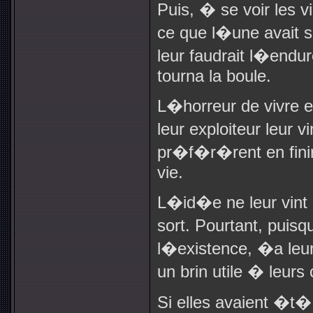
Puis, � se voir les v
ce que l�une avait s
leur faudrait l�end
tourna la boule.
L�horreur de vivre e
leur exploiteur leur v
pr�f�r�rent en finir 
vie.
L�id�e ne leur vint p
sort. Pourtant, puis
l�existence, �a leu
un brin utile � leurs
Si elles avaient �t� 