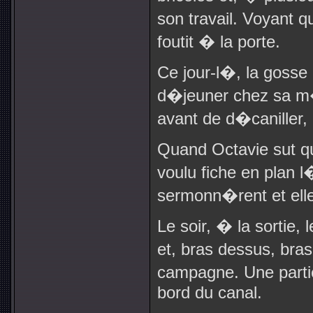
son travail. Voyant 
foutit � la porte.
Ce jour-l�, la goss
d�jeuner chez sa m�r
avant de d�caniller, 
Quand Octavie sut q
voulu fiche en plan l
sermonn�rent et elle 
Le soir, � la sortie,
et, bras dessus, bra
campagne. Une partie
bord du canal.