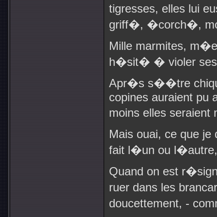
tigresses, elles lui 
griff�, �corch�, mor
Mille marmites, m�es
h�sit� � violer ses
Apr�s s��tre chiqu
copines auraient pu al
moins elles seraient 
Mais ouai, ce que je
fait l�un ou l�autre
Quand on est r�sign
ruer dans les branca
doucettement, - comm