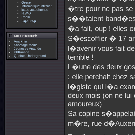
Grece
Informatique\Internet
�tre pour ne pas se 
luttes autochtones
N.W.O
s��taient band�es 
Radio
S�curit�
�a fait, oup ! elles 
Sites H�berg�
S�escoffier � 17 ans
Anarkhia
Sabotage Media
l�avenir vous fait 
Jeunesse Apatride
KKKanada
terrible !
Quebec Underground
L�une des deux goss
; elle perchait chez
l�giste qui l�a exa
deux mois (on ne lui
amoureux)
Sa copine s�appelait
m�re, rue d�Auxerr