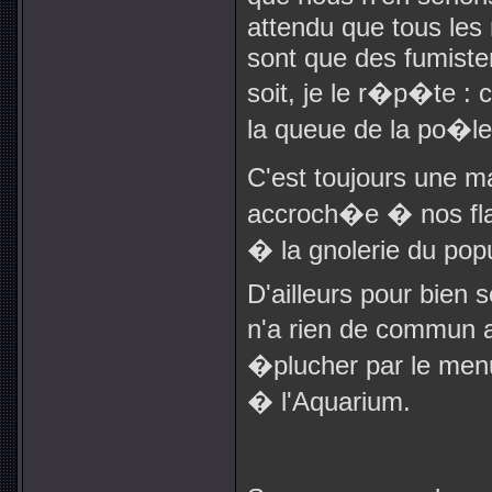
attendu que tous le
sont que des fumister
soit, je le r�p�te : c
la queue de la po�le
C'est toujours une ma
accroch�e � nos fla
� la gnolerie du pop
D'ailleurs pour bien 
n'a rien de commun a
�plucher par le menu 
� l'Aquarium.