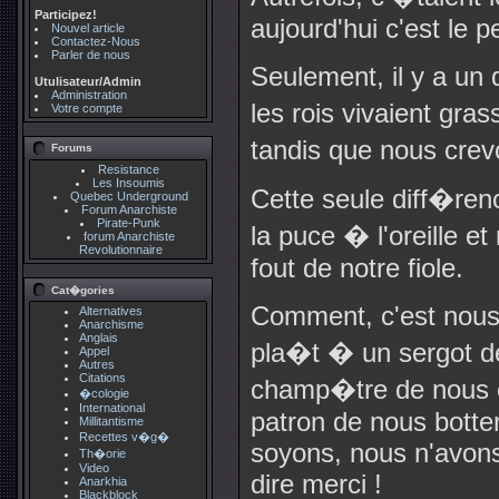
Participez!
aujourd'hui c'est le p
Nouvel article
Contactez-Nous
Parler de nous
Seulement, il y a un 
Utulisateur/Admin
Administration
les rois vivaient gr
Votre compte
tandis que nous crev
Forums
Resistance
Les Insoumis
Cette seule diff�ren
Quebec Underground
Forum Anarchiste
Pirate-Punk
la puce � l'oreille e
forum Anarchiste
Revolutionnaire
fout de notre fiole.
Cat�gories
Comment, c'est nous 
Alternatives
Anarchisme
Anglais
pla�t � un sergot d
Appel
Autres
Citations
champ�tre de nous c
�cologie
International
patron de nous botter
Millitantisme
Recettes v�g�
soyons, nous n'avons 
Th�orie
Video
dire merci !
Anarkhia
Blackblock