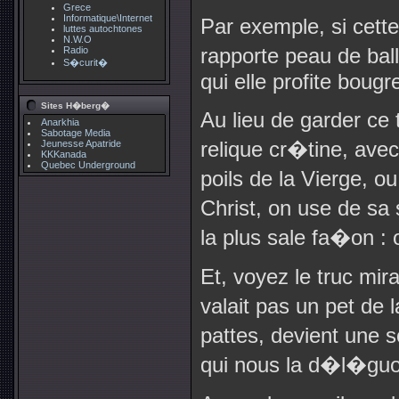
Grece
Informatique\Internet
Par exemple, si cett
luttes autochtones
N.W.O
rapporte peau de ball
Radio
S�curit�
qui elle profite boug
Sites H�berg�
Au lieu de garder ce 
Anarkhia
Sabotage Media
relique cr�tine, avec
Jeunesse Apatride
KKKanada
Quebec Underground
poils de la Vierge, 
Christ, on use de sa
la plus sale fa�on :
Et, voyez le truc mir
valait pas un pet de 
pattes, devient une
qui nous la d�l�guo