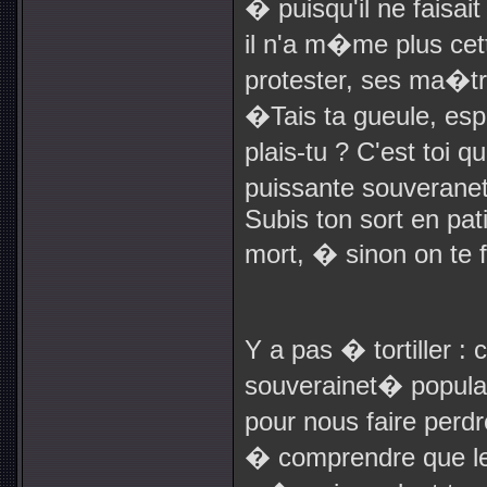
� puisqu'il ne faisai
il n'a m�me plus cett
protester, ses ma�tre
�Tais ta gueule, es
plais-tu ? C'est toi 
puissante souverane
Subis ton sort en pati
mort, � sinon on te f
Y a pas � tortiller : 
souverainet� popula
pour nous faire perdr
� comprendre que l