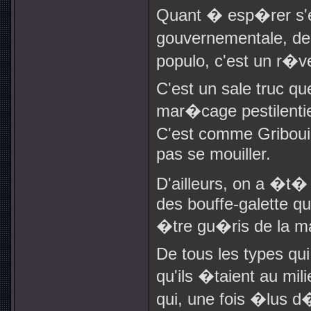
Quant � esp�rer s'e
gouvernementale, de
populo, c'est un r�v
C'est un sale truc qu
mar�cage pestilentie
C'est comme Gribouill
pas se mouiller.
D'ailleurs, on a �t
des bouffe-galette q
�tre gu�ris de la ma
De tous les types qui
qu'ils �taient au mil
qui, une fois �lus 