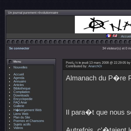
Un journal purement révolutionnaire
Accuei
Se connecter
34 visiteur(s) et 0 
Menu
Postï¿½ le jeudi 13 mars 2008 @ 22:29:05 b
Contributed by:
AnarchOi
Nouvelles
Accueil
Almanach du P�re P
Agenda
Annuaire
Articles
Bibliotheque
Compilation
Downloads
Encyclopedie
FAQ Anar
Gallerie
H�bergement Web
Il para�t que nous 
Liens Web
Plan du Site
Poemes et Chansons
Sujets actifs
Videos
Autrefois, c'�taient l