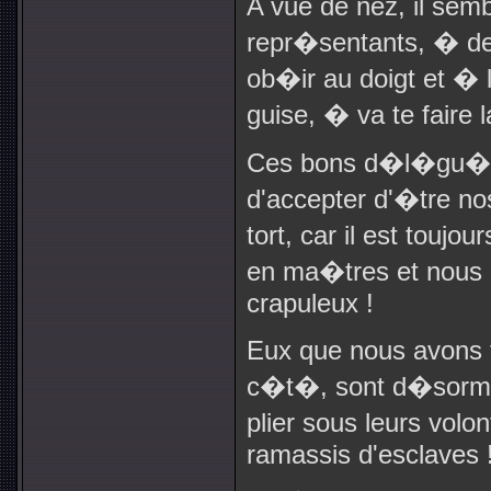
A vue de nez, il sem
repr�sentants, � dev
ob�ir au doigt et � l
guise, � va te faire l
Ces bons d�l�gu�s no
d'accepter d'�tre nos
tort, car il est toujo
en ma�tres et nous 
crapuleux !
Eux que nous avons 
c�t�, sont d�sormais
plier sous leurs volo
ramassis d'esclaves 