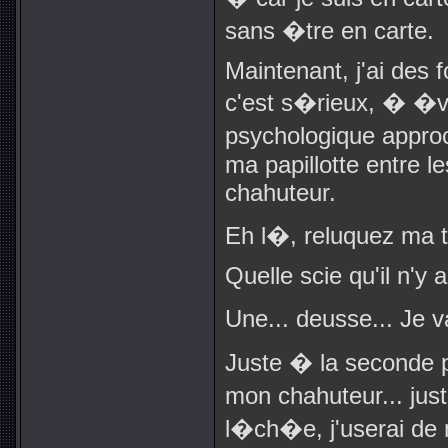
sans �tre en carte.
Maintenant, j'ai des 
c'est s�rieux, � �
psychologique approch
ma papillotte entre le
chahuteur.
Eh l�, reluquez ma t
Quelle scie qu'il n'y 
Une... deusse... Je v
Juste � la seconde 
mon chahuteur... jus
l�ch�e, j'userai de