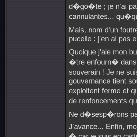
d�go�te ; je n'ai pas 
cannulantes... qu�que
Mais, nom d'un foutr
pucelle : j'en ai pas 
Quoique j'aie mon bul
�tre enfourn� dans l
souverain ! Je ne su
gouvernance tient so
exploitent ferme et q
de renfoncements qua
Ne d�sesp�rons pas 
J'avance... Enfin, mo
� car je suis en car