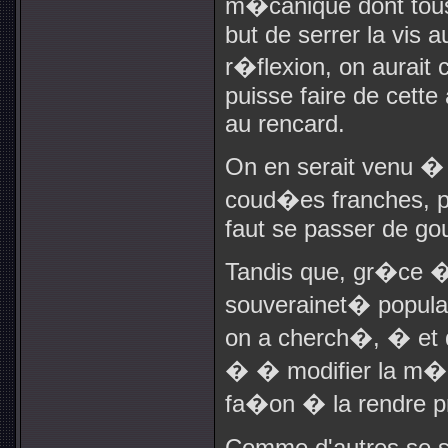
m�canique dont tous 
but de serrer la vis 
r�flexion, on aurait 
puisse faire de cette
au rencard.
On en serait venu � 
coud�es franches, 
faut se passer de g
Tandis que, gr�ce � 
souverainet� populai
on a cherch�, � et d
� � modifier la m�
fa�on � la rendre pr
Comme d'autres se s