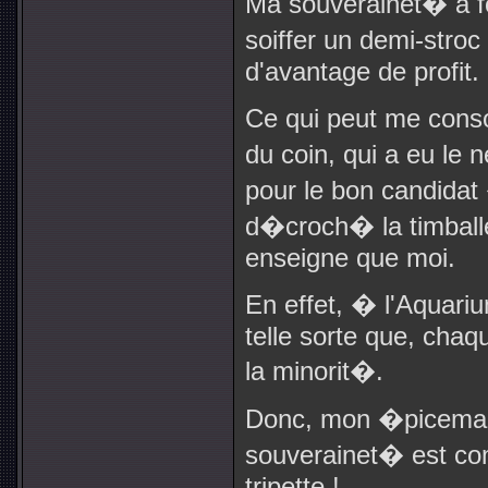
Ma souverainet� a foi
soiffer un demi-stroc
d'avantage de profit.
Ce qui peut me conso
du coin, qui a eu le 
pour le bon candidat 
d�croch� la timball
enseigne que moi.
En effet, � l'Aquariu
telle sorte que, chaqu
la minorit�.
Donc, mon �picemar e
souverainet� est co
tripette !