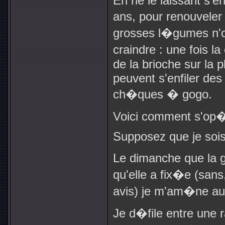
En ne le laissant s'en
ans, pour renouvele
grosses l�gumes n'o
craindre : une fois l
de la brioche sur la 
peuvent s'enfiler des
ch�ques � gogo.
Voici comment s'op�r
Supposez que je sois
Le dimanche que la g
qu'elle a fix�e (sa
avis) je m'am�ne au
Je d�file entre une 