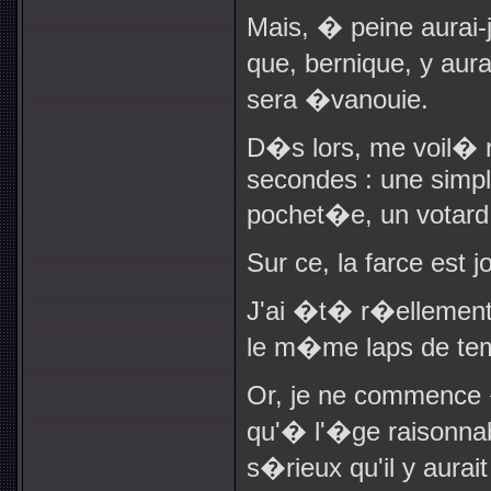
Mais, � peine aurai-
que, bernique, y aur
sera �vanouie.
D�s lors, me voil� r
secondes : une simpl
pochet�e, un votard 
Sur ce, la farce est j
J'ai �t� r�ellement 
le m�me laps de temp
Or, je ne commence 
qu'� l'�ge raisonnab
s�rieux qu'il y aura