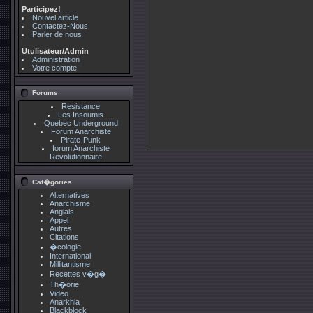
Participez!
Nouvel article
Contactez-Nous
Parler de nous
Utulisateur/Admin
Administration
Votre compte
Forums
Resistance
Les Insoumis
Quebec Underground
Forum Anarchiste
Pirate-Punk
forum Anarchiste
Revolutionnaire
Cat�gories
Alternatives
Anarchisme
Anglais
Appel
Autres
Citations
�cologie
International
Millitantisme
Recettes v�g�
Th�orie
Video
Anarkhia
Blackblock