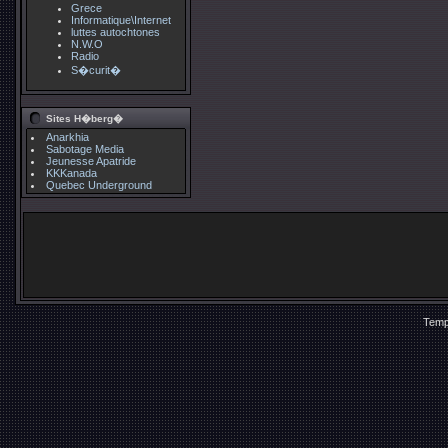
Grece
Informatique\Internet
luttes autochtones
N.W.O
Radio
S�curit�
Sites H�berg�
Anarkhia
Sabotage Media
Jeunesse Apatride
KKKanada
Quebec Underground
Temp