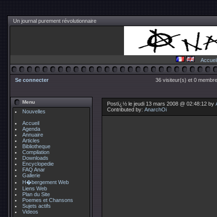
Un journal purement révolutionnaire
Accuei
Se connecter
36 visiteur(s) et 0 membre
Menu
Postï¿½ le jeudi 13 mars 2008 @ 02:48:12 by
Contributed by:
AnarchOi
Nouvelles
Accueil
Agenda
Annuaire
Articles
Bibliotheque
Compilation
Downloads
Encyclopedie
FAQ Anar
Gallerie
H�bergement Web
Liens Web
Plan du Site
Poemes et Chansons
Sujets actifs
Videos