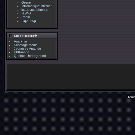
Grece
Informatique\Internet
luttes autochtones
N.W.O
Radio
S�curit�
Sites H�berg�
Anarkhia
Sabotage Media
Jeunesse Apatride
KKKanada
Quebec Underground
Temp