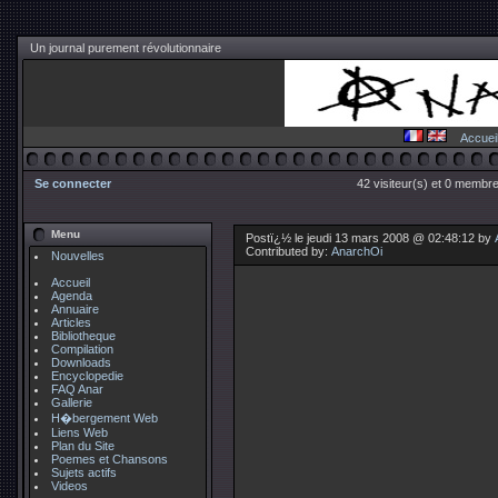
Un journal purement révolutionnaire
Accuei
Se connecter
42 visiteur(s) et 0 membre
Menu
Postï¿½ le jeudi 13 mars 2008 @ 02:48:12 by
Contributed by:
AnarchOi
Nouvelles
Accueil
Agenda
Annuaire
Articles
Bibliotheque
Compilation
Downloads
Encyclopedie
FAQ Anar
Gallerie
H�bergement Web
Liens Web
Plan du Site
Poemes et Chansons
Sujets actifs
Videos