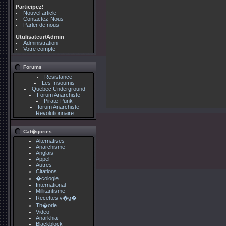
Participez!
Nouvel article
Contactez-Nous
Parler de nous
Utulisateur/Admin
Administration
Votre compte
Forums
Resistance
Les Insoumis
Quebec Underground
Forum Anarchiste
Pirate-Punk
forum Anarchiste
Revolutionnaire
Cat�gories
Alternatives
Anarchisme
Anglais
Appel
Autres
Citations
�cologie
International
Millitantisme
Recettes v�g�
Th�orie
Video
Anarkhia
Blackblock