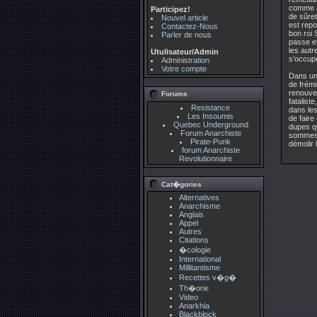
comme au
Participez!
de sûret
Nouvel article
est repo
Contactez-Nous
bon roi 
Parler de nous
passe et
les autr
Utulisateur/Admin
s’occupe
Administration
Votre compte
Dans une
de frémi
renouvel
Forums
fatalist
Resistance
dans les
Les Insoumis
de faire
Quebec Underground
dupes qu
Forum Anarchiste
sommes l
Pirate-Punk
démolir 
forum Anarchiste
Revolutionnaire
Cat�gories
Alternatives
Anarchisme
Anglais
Appel
Autres
Citations
�cologie
International
Millitantisme
Recettes v�g�
Th�orie
Video
Anarkhia
Blackblock