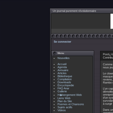
Un journal purement révolutionnaire
Se connecter
Menu
Postï¿½
Contrib
Nouvelles
Accueil
Comme au
Agenda
nous jou
Annuaire
Articles
Le clown
Bibliotheque
masque r
Compilation
reviens,
Downloads
Rambo de
Encyclopedie
FAQ Anar
L’un cap
Gallerie
démoliti
omniprés
H�bergement Web
d’un sys
Liens Web
survolan
Plan du Site
à surgir
Poemes et Chansons
Sujets actifs
Dans une
Videos
remettan