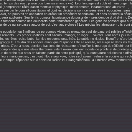
 temps des rois : prison puis bannissement à vie). Leur langage est subtil et mensonger. Ils
é (comprendre rééducation mentale et physique, médicaments, incarcérations abusives…). L’a
ussée par le conseil constitutionnel dont les décisions sont censées être irrévocables, sans
Soleil, se pourvoit en cassation en créant un précédent scandaleux, et sans attendre la décis
 sera appliquée. Seul le fric compte, la puissance du poste de « président de droit divin ». De
es tombent comme des couperets dans l’indifférence générale. Les gens ne pensant qu’à survi
r de ce qui se passe autour de soi, c’est autre chose ! Les médias les abrutissent , ils sont 
 population où 8 millions de personnes vivent au niveau de seuil de pauvreté (chiffre officiel
ssements. Les préoccupations sont ailleurs : manger, se loger…, vivoter. Jour après jour la 
le, les rôles redistribués, la mise en scène peaufinée. Le public ne rit plus. Il souffre, s’arc-b
e,groggy !!! Il faudra des années avant que l’esprit de lutte se réveille, ressurgisse dans les t
 tripes. C’est à nous, derniers bastions de résistance, d’insuffler le courage de réfléchir sur l
 comprendre que nos idées libertaires valent mieux que leur monde de profits et de privilèges,
e de croire que nous en faisons partie de notre plein gré, qu’aucune autre solution ne s’offr
eurs marionnettes, c’est tout. Notre seul voie, notre seul avenir : refuser la société qui veu
leur cirque, répandre sur le sable de l’arène leur sang vénéneux. a.l. herope www.mondetron