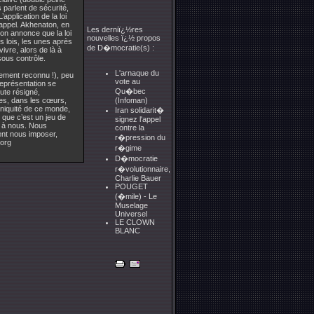
 parlent de sécurité,
pplication de la loi
 appel. Akhenaton, en
Les derniï¿½res
ion annonce que la loi
nouvelles ï¿½ propos
s lois, les unes après
de D�mocratie(s) :
vre, alors de là à
sous contrôle.
L'arnaque du
lement reconnu !), peu
vote au
représentation se
Qu�bec
oute résigné,
êtes, dans les cœurs,
(Infoman)
’iniquité de ce monde,
Iran solidarit�
 que c’est un jeu de
signez l'appel
e à nous. Nous
contre la
lent nous imposer,
r�pression du
.org
r�gime
D�mocratie
r�volutionnaire,
Charlie Bauer
POUGET
(�mile) - Le
Muselage
Universel
LE CLOWN
BLANC