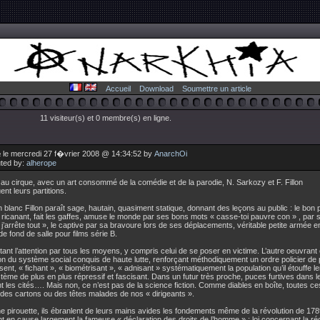
Accueil
Download
Soumettre un article
11 visiteur(s) et 0 membre(s) en ligne.
 le mercredi 27 f�vrier 2008 @ 14:34:52 by
AnarchOi
uted by:
alherope
 cirque, avec un art consommé de la comédie et de la parodie, N. Sarkozy et F. Fillon
ent leurs partitions.
 blanc Fillon paraît sage, hautain, quasiment statique, donnant des leçons au public : le bon
icanant, fait les gaffes, amuse le monde par ses bons mots « casse-toi pauvre con » , par se
 j’arrête tout », le captive par sa bravoure lors de ses déplacements, véritable petite armée e
 fond de salle pour films série B.
tant l’attention par tous les moyens, y compris celui de se poser en victime. L’autre oeuvrant 
on du système social conquis de haute lutte, renforçant méthodiquement un ordre policier de 
ent, « fichant », « biométrisant », « adnisant » systématiquement la population qu’il étouffe l
tème de plus en plus répressif et fascisant. Dans un futur très proche, puces furtives dans l
t les cités…. Mais non, ce n’est pas de la science fiction. Comme diables en boîte, toutes 
 des cartons ou des têtes malades de nos « dirigeants ».
 pirouette, ils ébranlent de leurs mains avides les fondements même de la révolution de 178
t en cause largement la fameuse « déclaration des droits de l’homme » : loi concernant la ré