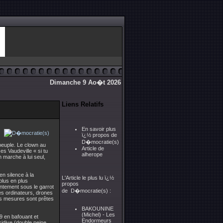
Dimanche 9 Ao�t 2026
Liens Relatifs
En savoir plus
ï¿½ propos de
D�mocratie(s)
 peuple. Le clown au
Article de
s Vaudeville « si tu
alherope
n marche à lui seul,
en silence à la
L'Article le plus lu ï¿½
plus en plus
propos
entement sous le garrot
de D�mocratie(s) :
es ordinateurs, drones
ces mesures sont prêtes
BAKOUNINE
(Michel) - Les
9 en bafouant et
Endormeurs
cidive (double peine