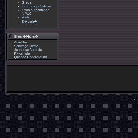
Grece
Informatique\Internet
luttes autochtones
N.W.O
Radio
S�curit�
Sites H�berg�
Anarkhia
Sabotage Media
Jeunesse Apatride
KKKanada
Quebec Underground
Tem