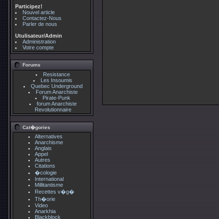
Participez!
Nouvel article
Contactez-Nous
Parler de nous
Utulisateur/Admin
Administration
Votre compte
Forums
Resistance
Les Insoumis
Quebec Underground
Forum Anarchiste
Pirate-Punk
forum Anarchiste
Revolutionnaire
Cat�gories
Alternatives
Anarchisme
Anglais
Appel
Autres
Citations
�cologie
International
Millitantisme
Recettes v�g�
Th�orie
Video
Anarkhia
Blackblock