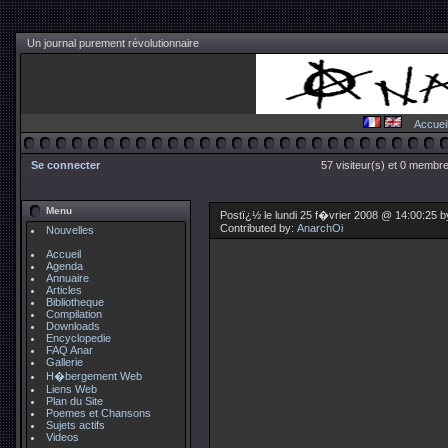
Un journal purement révolutionnaire
Accuei
Se connecter
57 visiteur(s) et 0 membre
Menu
Postï¿½ le lundi 25 f�vrier 2008 @ 14:00:25 
Contributed by:
AnarchOi
Nouvelles
Accueil
Agenda
Annuaire
Articles
Bibliotheque
Compilation
Downloads
Encyclopedie
FAQ Anar
Gallerie
H�bergement Web
Liens Web
Plan du Site
Poemes et Chansons
Sujets actifs
Videos